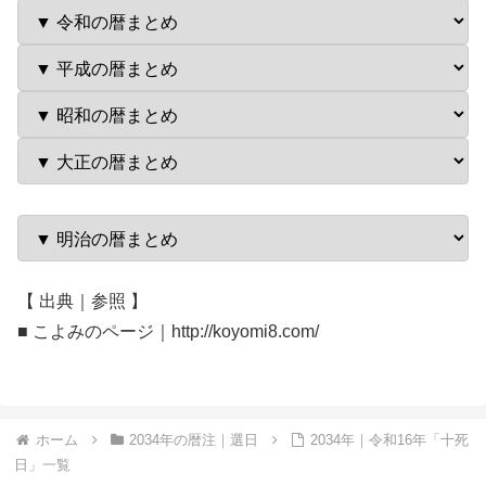
【 出典｜参照 】
■ こよみのページ｜http://koyomi8.com/
ホーム
2034年の暦注｜選日
2034年｜令和16年「十死
日」一覧