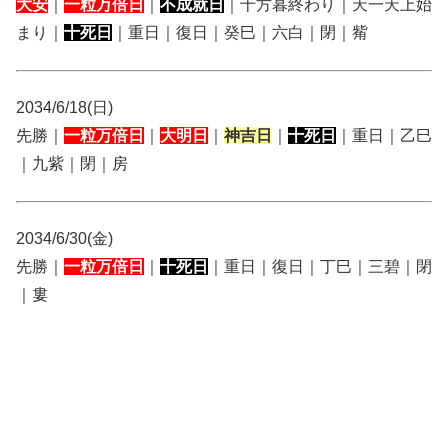
大安
｜
一粒万倍日
｜
不成就日
｜十方暮終わり｜天一天上始
まり｜
十死日
｜重日｜復日｜癸巳｜六白｜閉｜觜
2034/6/18(日)
先勝｜
一粒万倍日
｜
大明日
｜
神吉日
｜
十死日
｜重日｜乙巳
｜九紫｜閉｜房
2034/6/30(金)
先勝｜
一粒万倍日
｜
十死日
｜重日｜復日｜丁巳｜三碧｜閉
｜婁