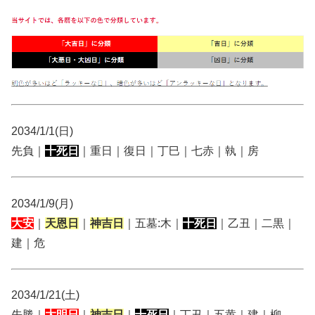
2034/1/1(日)
先負｜
十死日
｜重日｜復日｜丁巳｜七赤｜執｜房
2034/1/9(月)
大安
｜
天恩日
｜
神吉日
｜五墓:木｜
十死日
｜乙丑｜二黒｜
建｜危
2034/1/21(土)
先勝｜
大明日
｜
神吉日
｜
十死日
｜丁丑｜五黄｜建｜柳