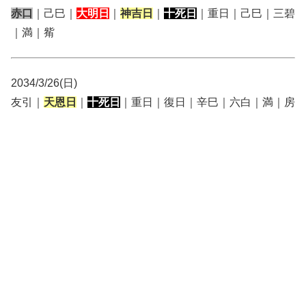
赤口
｜己巳｜
大明日
｜
神吉日
｜
十死日
｜重日｜己巳｜三碧
｜満｜觜
2034/3/26(日)
友引｜
天恩日
｜
十死日
｜重日｜復日｜辛巳｜六白｜満｜房