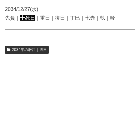
2034/12/27(水)
先負｜
十死日
｜重日｜復日｜丁巳｜七赤｜執｜軫
2034年の暦注｜選日