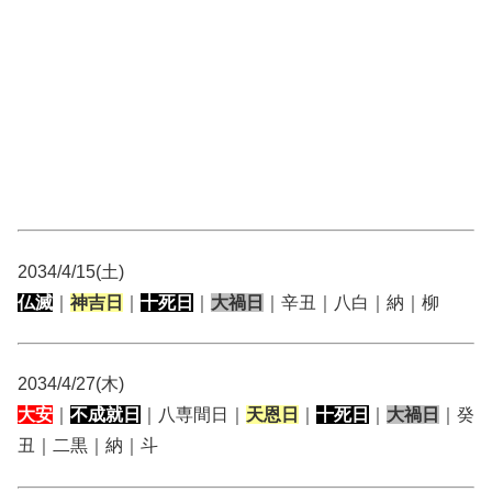
2034/4/15(土)
仏滅
｜
神吉日
｜
十死日
｜
大禍日
｜辛丑｜八白｜納｜柳
2034/4/27(木)
大安
｜
不成就日
｜八専間日｜
天恩日
｜
十死日
｜
大禍日
｜癸
丑｜二黒｜納｜斗