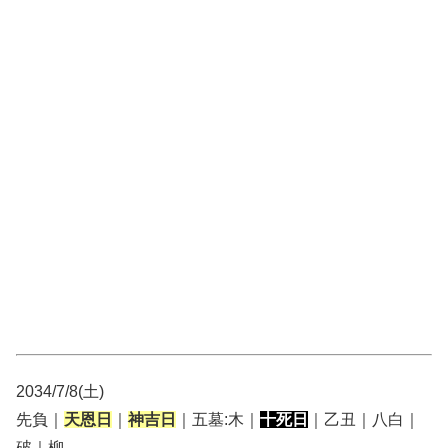
2034/7/8(土)
先負｜
天恩日
｜
神吉日
｜五墓:木｜
十死日
｜乙丑｜八白｜
破｜柳