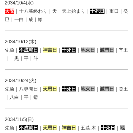
2034/10/4(水)
大安
｜十方暮終わり｜天一天上始まり｜
十死日
｜重日｜癸
巳｜一白｜成｜軫
2034/10/12(木)
先負｜
不成就日
｜
神吉日
｜
十死日
｜
地火日
｜
滅門日
｜辛丑
｜二黒｜平｜斗
2034/10/24(火)
先負｜八専間日｜
天恩日
｜
十死日
｜
地火日
｜
滅門日
｜癸丑
｜八白｜平｜觜
2034/11/5(日)
先負｜
不成就日
｜
天恩日
｜
神吉日
｜五墓:木｜
十死日
｜
地