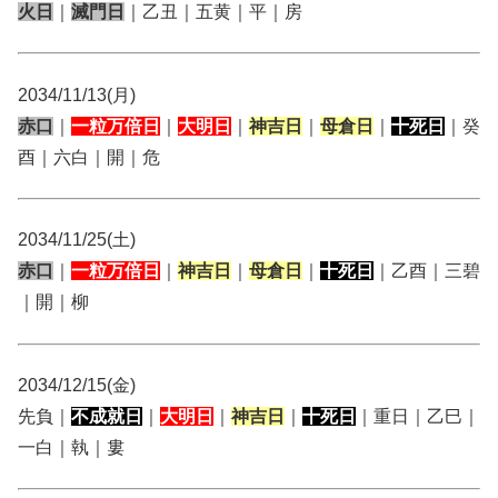
火日
｜
滅門日
｜乙丑｜五黄｜平｜房
2034/11/13(月)
赤口
｜
一粒万倍日
｜
大明日
｜
神吉日
｜
母倉日
｜
十死日
｜癸
酉｜六白｜開｜危
2034/11/25(土)
赤口
｜
一粒万倍日
｜
神吉日
｜
母倉日
｜
十死日
｜乙酉｜三碧
｜開｜柳
2034/12/15(金)
先負｜
不成就日
｜
大明日
｜
神吉日
｜
十死日
｜重日｜乙巳｜
一白｜執｜婁