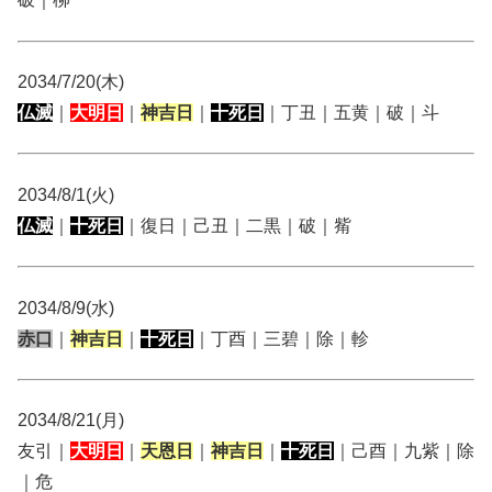
2034/7/20(木)
仏滅
｜
大明日
｜
神吉日
｜
十死日
｜丁丑｜五黄｜破｜斗
2034/8/1(火)
仏滅
｜
十死日
｜復日｜己丑｜二黒｜破｜觜
2034/8/9(水)
赤口
｜
神吉日
｜
十死日
｜丁酉｜三碧｜除｜軫
2034/8/21(月)
友引｜
大明日
｜
天恩日
｜
神吉日
｜
十死日
｜己酉｜九紫｜除
｜危