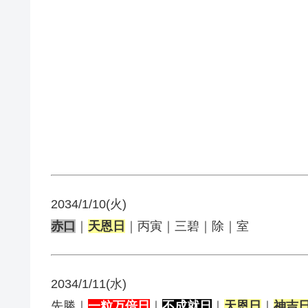
2034/1/10(火)
赤口
｜
天恩日
｜丙寅｜三碧｜除｜室
2034/1/11(水)
先勝｜
一粒万倍日
｜
不成就日
｜
天恩日
｜
神吉