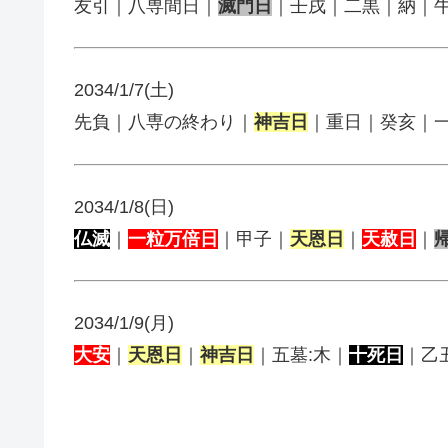
友引｜八専間日｜
滅門日
｜壬戌｜二黒｜納｜
2034/1/7(土)
先負｜八専の終わり｜
神吉日
｜重日｜癸亥｜
2034/1/8(日)
仏滅
｜
一粒万倍日
｜甲子｜
天恩日
｜
天赦日
｜
2034/1/9(月)
大安
｜
天恩日
｜
神吉日
｜五墓:木｜
十死日
｜乙