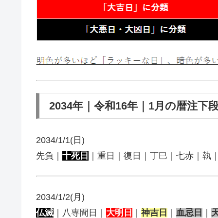
2034年｜令和16年｜1月の暦注下
2034/1/1(日)
先負｜
十死日
｜重日｜復日｜丁巳｜七赤｜執
2034/1/2(月)
仏滅
｜八専間日｜
大明日
｜
神吉日
｜
血忌日
｜