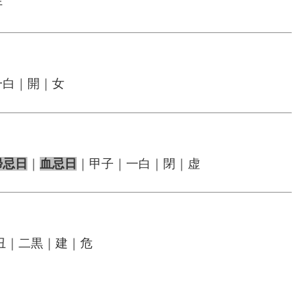
牛
一白｜開｜女
帰忌日
｜
血忌日
｜甲子｜一白｜閉｜虚
丑｜二黒｜建｜危