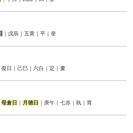
日
｜戊辰｜五黄｜平｜奎
｜復日｜己巳｜六白｜定｜婁
｜
母倉日
｜
月徳日
｜庚午｜七赤｜執｜胃