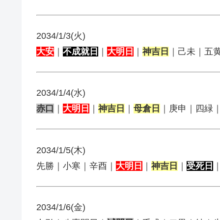
2034/1/3(火)
大安
｜
不成就日
｜
大明日
｜
神吉日
｜己未｜五
2034/1/4(水)
赤口
｜
大明日
｜
神吉日
｜
母倉日
｜庚申｜四緑
2034/1/5(木)
先勝｜小寒｜辛酉｜
大明日
｜
神吉日
｜
受死日
2034/1/6(金)