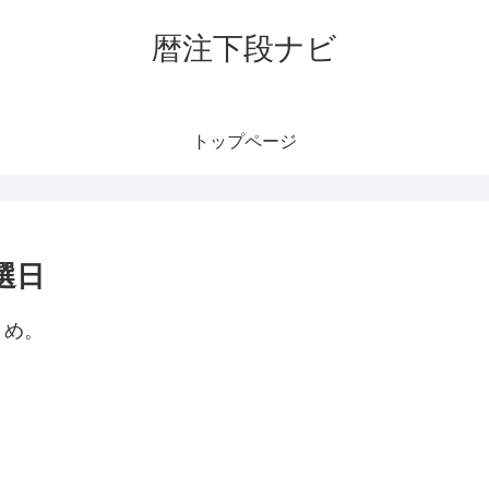
暦注下段ナビ
トップページ
選日
とめ。