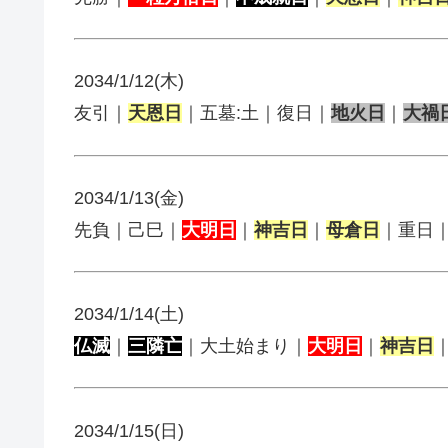
2034/1/12(木)
友引｜
天恩日
｜五墓:土｜復日｜
地火日
｜
大禍
2034/1/13(金)
先負｜己巳｜
大明日
｜
神吉日
｜
母倉日
｜重日
2034/1/14(土)
仏滅
｜
三隣亡
｜大土始まり｜
大明日
｜
神吉日
2034/1/15(日)