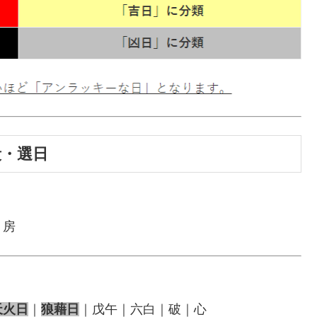
段・選日
｜房
天火日
｜
狼藉日
｜戊午｜六白｜破｜心