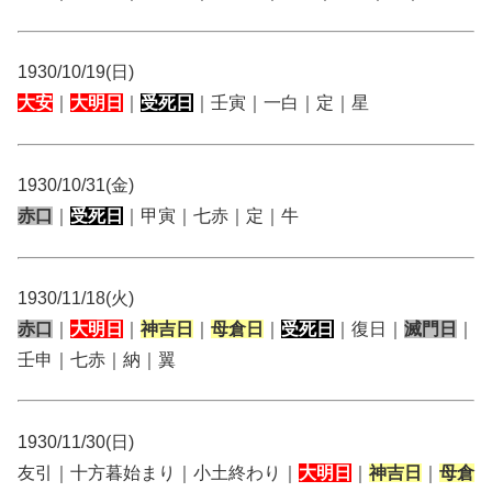
1930/10/19(日)
大安
｜
大明日
｜
受死日
｜壬寅｜一白｜定｜星
1930/10/31(金)
赤口
｜
受死日
｜甲寅｜七赤｜定｜牛
1930/11/18(火)
赤口
｜
大明日
｜
神吉日
｜
母倉日
｜
受死日
｜復日｜
滅門日
｜
壬申｜七赤｜納｜翼
1930/11/30(日)
友引｜十方暮始まり｜小土終わり｜
大明日
｜
神吉日
｜
母倉