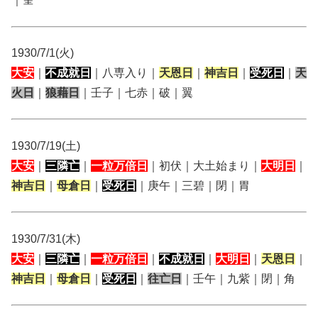
1930/7/1(火)
大安
｜
不成就日
｜八専入り｜
天恩日
｜
神吉日
｜
受死日
｜
天
火日
｜
狼藉日
｜壬子｜七赤｜破｜翼
1930/7/19(土)
大安
｜
三隣亡
｜
一粒万倍日
｜初伏｜大土始まり｜
大明日
｜
神吉日
｜
母倉日
｜
受死日
｜庚午｜三碧｜閉｜胃
1930/7/31(木)
大安
｜
三隣亡
｜
一粒万倍日
｜
不成就日
｜
大明日
｜
天恩日
｜
神吉日
｜
母倉日
｜
受死日
｜
往亡日
｜壬午｜九紫｜閉｜角