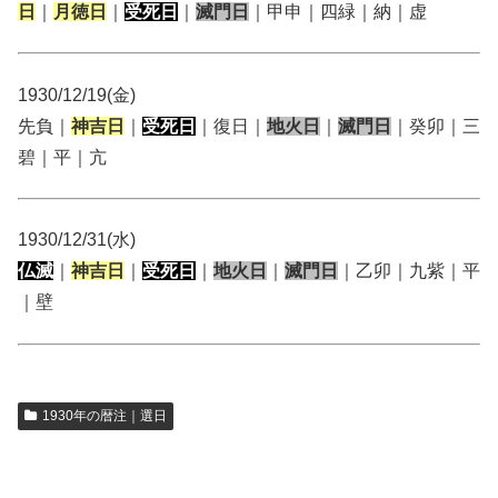
日
｜
月徳日
｜
受死日
｜
滅門日
｜甲申｜四緑｜納｜虚
1930/12/19(金)
先負｜
神吉日
｜
受死日
｜復日｜
地火日
｜
滅門日
｜癸卯｜三
碧｜平｜亢
1930/12/31(水)
仏滅
｜
神吉日
｜
受死日
｜
地火日
｜
滅門日
｜乙卯｜九紫｜平
｜壁
1930年の暦注｜選日