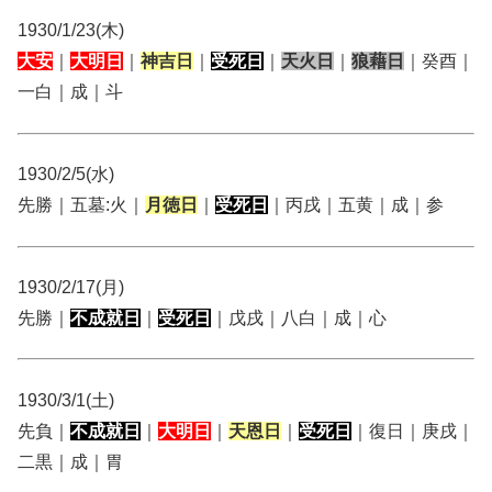
1930/1/23(木)
大安
｜
大明日
｜
神吉日
｜
受死日
｜
天火日
｜
狼藉日
｜癸酉｜
一白｜成｜斗
1930/2/5(水)
先勝｜五墓:火｜
月徳日
｜
受死日
｜丙戌｜五黄｜成｜参
1930/2/17(月)
先勝｜
不成就日
｜
受死日
｜戊戌｜八白｜成｜心
1930/3/1(土)
先負｜
不成就日
｜
大明日
｜
天恩日
｜
受死日
｜復日｜庚戌｜
二黒｜成｜胃