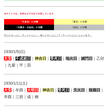
1930/1/5(日)
大安
｜
不成就日
｜
神吉日
｜
受死日
｜
地火日
｜
滅門日
｜乙卯
｜九紫｜平｜昴
1930/1/11(土)
大安
｜辛酉｜
大明日
｜
神吉日
｜
受死日
｜
天火日
｜
狼藉日
｜
辛酉｜三碧｜成｜柳