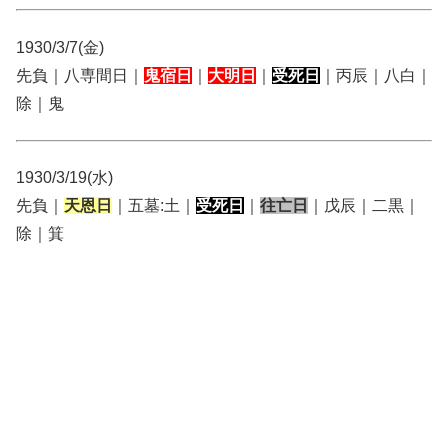
1930/3/7(金)
先負｜八専間日｜
鬼宿日
｜
大明日
｜
受死日
｜丙辰｜八白｜
除｜鬼
1930/3/19(水)
先負｜
天恩日
｜五墓:土｜
受死日
｜
往亡日
｜戊辰｜二黒｜
除｜箕