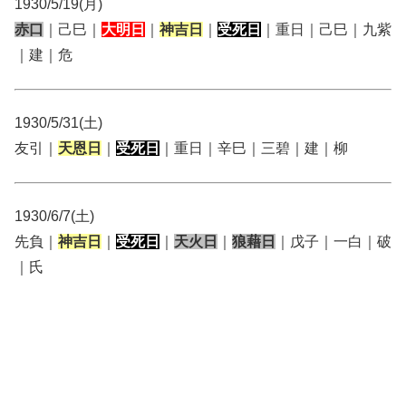
1930/5/19(月)
赤口
｜己巳｜
大明日
｜
神吉日
｜
受死日
｜重日｜己巳｜九紫
｜建｜危
1930/5/31(土)
友引｜
天恩日
｜
受死日
｜重日｜辛巳｜三碧｜建｜柳
1930/6/7(土)
先負｜
神吉日
｜
受死日
｜
天火日
｜
狼藉日
｜戊子｜一白｜破
｜氏