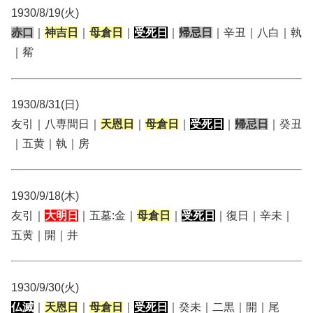
1930/8/19(火)
赤口
｜
神吉日
｜
母倉日
｜
受死日
｜
帰忌日
｜辛丑｜八白｜執
｜觜
1930/8/31(日)
友引｜八専間日｜
天恩日
｜
母倉日
｜
受死日
｜
帰忌日
｜癸丑
｜五黄｜執｜房
1930/9/18(木)
友引｜
大明日
｜五墓:金｜
母倉日
｜
受死日
｜復日｜辛未｜
五黄｜開｜井
1930/9/30(火)
仏滅
｜
天恩日
｜
母倉日
｜
受死日
｜癸未｜二黒｜開｜尾