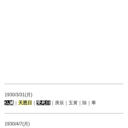
1930/3/31(月)
仏滅
｜
天恩日
｜
受死日
｜庚辰｜五黄｜除｜畢
1930/4/7(月)