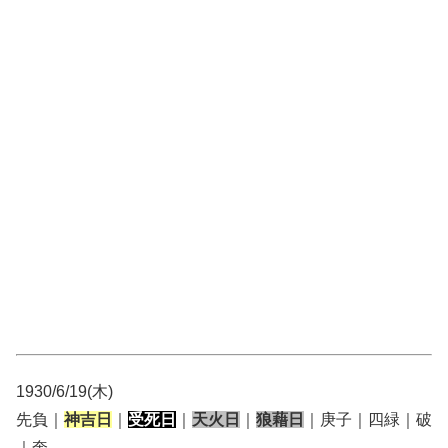
1930/6/19(木)
先負｜
神吉日
｜
受死日
｜
天火日
｜
狼藉日
｜庚子｜四緑｜破
｜奎