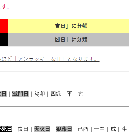
火日
｜
滅門日
｜癸卯｜四緑｜平｜亢
受死日
｜復日｜
天火日
｜
狼藉日
｜己酉｜一白｜成｜斗