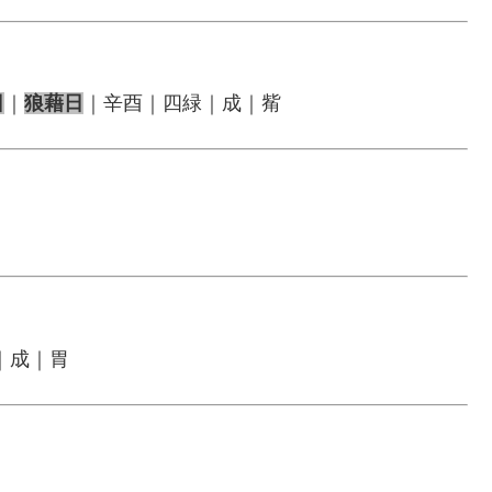
日
｜
狼藉日
｜辛酉｜四緑｜成｜觜
｜成｜胃