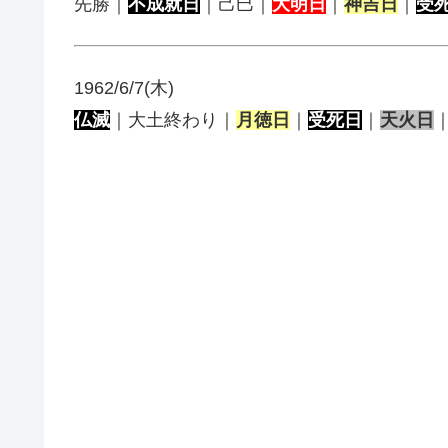
先勝｜
不成就日
｜己巳｜
大明日
｜
神吉日
｜
受
1962/6/7(木)
仏滅
｜大土終わり｜
月徳日
｜
受死日
｜
天火日