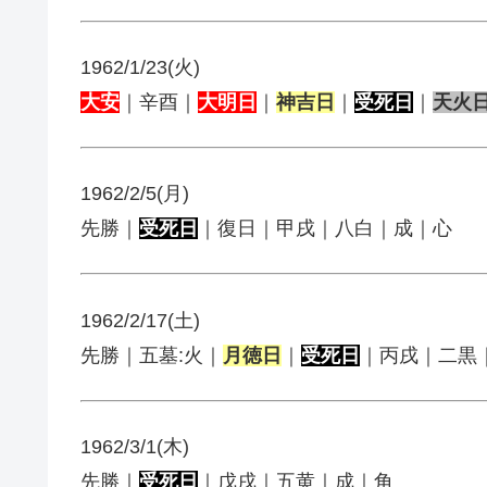
1962/1/23(火)
大安
｜辛酉｜
大明日
｜
神吉日
｜
受死日
｜
天火
1962/2/5(月)
先勝｜
受死日
｜復日｜甲戌｜八白｜成｜心
1962/2/17(土)
先勝｜五墓:火｜
月徳日
｜
受死日
｜丙戌｜二黒
1962/3/1(木)
先勝｜
受死日
｜戊戌｜五黄｜成｜角