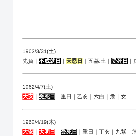
1962/3/31(土)
先負｜
不成就日
｜
天恩日
｜五墓:土｜
受死日
｜
1962/4/7(土)
大安
｜
受死日
｜重日｜乙亥｜六白｜危｜女
1962/4/19(木)
大安
｜
大明日
｜
受死日
｜重日｜丁亥｜九紫｜