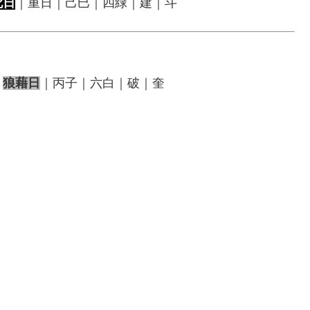
死日
｜重日｜己巳｜四緑｜建｜斗
｜
狼藉日
｜丙子｜六白｜破｜奎