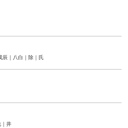
戊辰｜八白｜除｜氏
危｜井