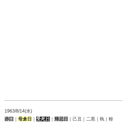
1963/8/14(水)
赤口
｜
母倉日
｜
受死日
｜
帰忌日
｜己丑｜二黒｜執｜軫