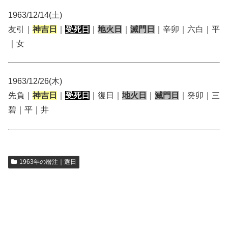
1963/12/14(土)
友引｜
神吉日
｜
受死日
｜
地火日
｜
滅門日
｜辛卯｜六白｜平
｜女
1963/12/26(木)
先負｜
神吉日
｜
受死日
｜復日｜
地火日
｜
滅門日
｜癸卯｜三
碧｜平｜井
1963年の暦注｜選日