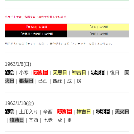
1963/1/6(日)
仏滅
｜小寒｜
大明日
｜
天恩日
｜
神吉日
｜
受死日
｜復日｜
天
火日
｜
狼藉日
｜己酉｜四緑｜成｜房
1963/1/18(金)
仏滅
｜土用入り｜辛酉｜
大明日
｜
神吉日
｜
受死日
｜
天火日
｜
狼藉日
｜辛酉｜七赤｜成｜婁