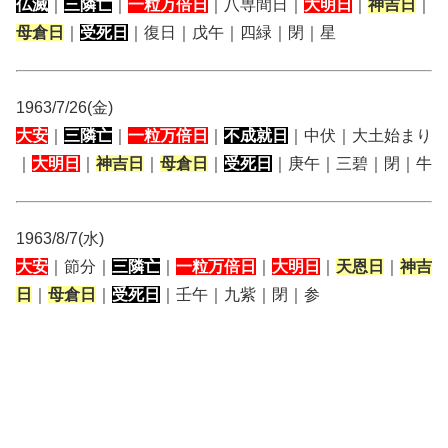
仏滅
｜
三隣亡
｜
一粒万倍日
｜八専間日｜
大明日
｜
神吉日
｜
母倉日
｜
受死日
｜復日｜戊午｜四緑｜閉｜星
1963/7/26(金)
大安
｜
三隣亡
｜
一粒万倍日
｜
不成就日
｜中伏｜大土始まり
｜
大明日
｜
神吉日
｜
母倉日
｜
受死日
｜庚午｜三碧｜閉｜牛
1963/8/7(水)
大安
｜節分｜
三隣亡
｜
一粒万倍日
｜
大明日
｜
天恩日
｜
神吉
日
｜
母倉日
｜
受死日
｜壬午｜九紫｜閉｜参