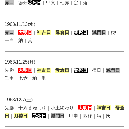
赤口
｜節分
受死日
｜甲寅｜七赤｜定｜角
1963/11/13(水)
赤口
｜
大明日
｜
神吉日
｜
母倉日
｜
受死日
｜
滅門日
｜庚申｜
一白｜納｜箕
1963/11/25(月)
先勝｜
大明日
｜
神吉日
｜
母倉日
｜
受死日
｜復日｜
滅門日
｜
壬申｜七赤｜納｜畢
1963/12/7(土)
先勝｜十方暮始まり｜小土終わり｜
大明日
｜
神吉日
｜
母倉
日
｜
月徳日
｜
受死日
｜
滅門日
｜甲申｜四緑｜納｜氏