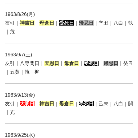
1963/8/26(月)
友引｜
神吉日
｜
母倉日
｜
受死日
｜
帰忌日
｜辛丑｜八白｜執
｜危
1963/9/7(土)
友引｜八専間日｜
天恩日
｜
母倉日
｜
受死日
｜
帰忌日
｜癸丑
｜五黄｜執｜柳
1963/9/13(金)
友引｜
大明日
｜
神吉日
｜
母倉日
｜
受死日
｜己未｜八白｜開
｜亢
1963/9/25(水)