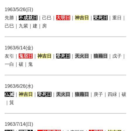
1963/5/26(日)
先勝｜
不成就日
｜己巳｜
大明日
｜
神吉日
｜
受死日
｜重日｜
己巳｜九紫｜建｜房
1963/6/14(金)
友引｜
鬼宿日
｜
神吉日
｜
受死日
｜
天火日
｜
狼藉日
｜戊子｜
一白｜破｜鬼
1963/6/26(水)
仏滅
｜
神吉日
｜
受死日
｜
天火日
｜
狼藉日
｜庚子｜四緑｜破
｜箕
1963/7/14(日)