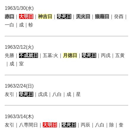
1963/1/30(水)
赤口
｜
大明日
｜
神吉日
｜
受死日
｜
天火日
｜
狼藉日
｜癸酉｜
一白｜成｜軫
1963/2/12(火)
先勝｜
不成就日
｜五墓:火｜
月徳日
｜
受死日
｜丙戌｜五黄
｜成｜室
1963/2/24(日)
友引｜
受死日
｜戊戌｜八白｜成｜星
1963/3/14(木)
友引｜八専間日｜
大明日
｜
受死日
｜丙辰｜八白｜除｜奎