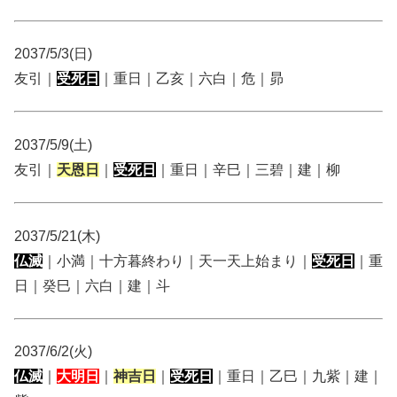
2037/5/3(日)
友引｜
受死日
｜重日｜乙亥｜六白｜危｜昴
2037/5/9(土)
友引｜
天恩日
｜
受死日
｜重日｜辛巳｜三碧｜建｜柳
2037/5/21(木)
仏滅
｜小満｜十方暮終わり｜天一天上始まり｜
受死日
｜重
日｜癸巳｜六白｜建｜斗
2037/6/2(火)
仏滅
｜
大明日
｜
神吉日
｜
受死日
｜重日｜乙巳｜九紫｜建｜