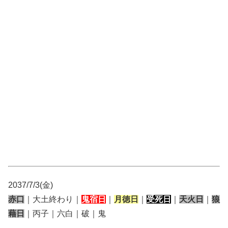
2037/7/3(金)
赤口
｜大土終わり｜
鬼宿日
｜
月徳日
｜
受死日
｜
天火日
｜
狼
藉日
｜丙子｜六白｜破｜鬼