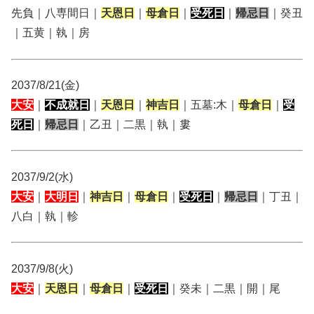
先負｜八専間日｜
天恩日
｜
母倉日
｜
受死日
｜
帰忌日
｜癸丑
｜五黄｜執｜房
2037/8/21(金)
大安
｜
不成就日
｜
天恩日
｜
神吉日
｜五墓:木｜
母倉日
｜
受
死日
｜
帰忌日
｜乙丑｜二黒｜執｜婁
2037/9/2(水)
大安
｜
大明日
｜
神吉日
｜
母倉日
｜
受死日
｜
帰忌日
｜丁丑｜
八白｜執｜軫
2037/9/8(火)
大安
｜
天恩日
｜
母倉日
｜
受死日
｜癸未｜二黒｜開｜尾