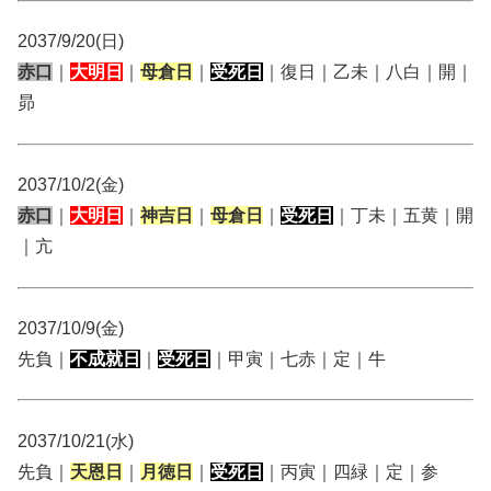
2037/9/20(日)
赤口
｜
大明日
｜
母倉日
｜
受死日
｜復日｜乙未｜八白｜開｜
昴
2037/10/2(金)
赤口
｜
大明日
｜
神吉日
｜
母倉日
｜
受死日
｜丁未｜五黄｜開
｜亢
2037/10/9(金)
先負｜
不成就日
｜
受死日
｜甲寅｜七赤｜定｜牛
2037/10/21(水)
先負｜
天恩日
｜
月徳日
｜
受死日
｜丙寅｜四緑｜定｜参