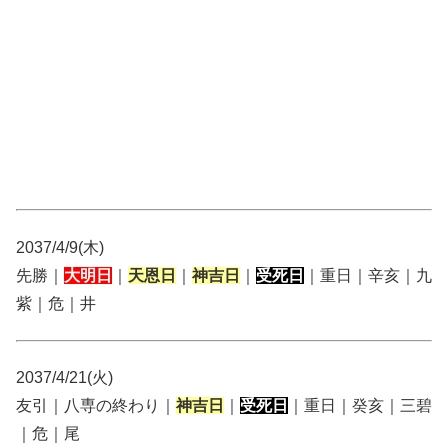
2037/4/9(木)
先勝｜
大明日
｜
天恩日
｜
神吉日
｜
受死日
｜重日｜辛亥｜九
紫｜危｜井
2037/4/21(火)
友引｜八専の終わり｜
神吉日
｜
受死日
｜重日｜癸亥｜三碧
｜危｜尾