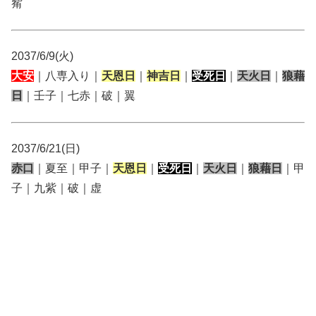
觜
2037/6/9(火)
大安
｜八専入り｜
天恩日
｜
神吉日
｜
受死日
｜
天火日
｜
狼藉
日
｜壬子｜七赤｜破｜翼
2037/6/21(日)
赤口
｜夏至｜甲子｜
天恩日
｜
受死日
｜
天火日
｜
狼藉日
｜甲
子｜九紫｜破｜虚