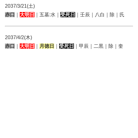
2037/3/21(土)
赤口
｜
大明日
｜五墓:水｜
受死日
｜壬辰｜八白｜除｜氏
2037/4/2(木)
赤口
｜
大明日
｜
月徳日
｜
受死日
｜甲辰｜二黒｜除｜奎