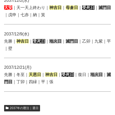
2037/12/2(水)
大安
｜天一天上終わり｜
神吉日
｜
母倉日
｜
受死日
｜
滅門日
｜戊申｜七赤｜納｜箕
2037/12/9(水)
先勝｜
神吉日
｜
受死日
｜
地火日
｜
滅門日
｜乙卯｜九紫｜平
｜壁
2037/12/21(月)
先勝｜冬至｜
天恩日
｜
神吉日
｜
受死日
｜復日｜
地火日
｜
滅
門日
｜丁卯｜四緑｜平｜張
2037年の暦注｜選日