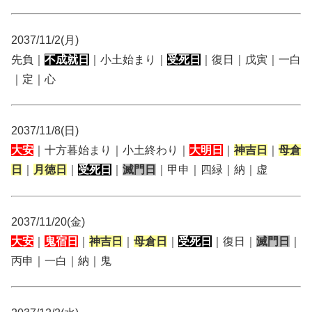
2037/11/2(月)
先負｜
不成就日
｜小土始まり｜
受死日
｜復日｜戊寅｜一白
｜定｜心
2037/11/8(日)
大安
｜十方暮始まり｜小土終わり｜
大明日
｜
神吉日
｜
母倉
日
｜
月徳日
｜
受死日
｜
滅門日
｜甲申｜四緑｜納｜虚
2037/11/20(金)
大安
｜
鬼宿日
｜
神吉日
｜
母倉日
｜
受死日
｜復日｜
滅門日
｜
丙申｜一白｜納｜鬼