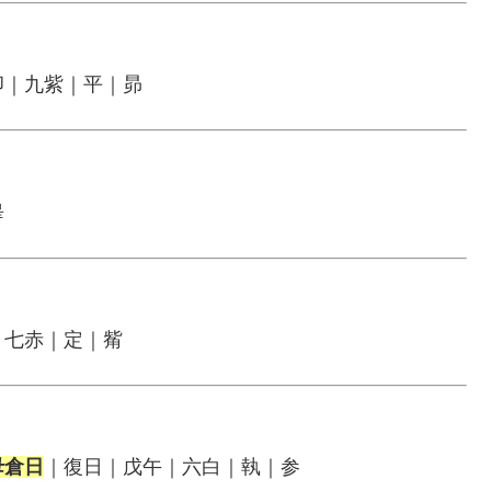
卯｜九紫｜平｜昴
畢
｜七赤｜定｜觜
母倉日
｜復日｜戊午｜六白｜執｜参