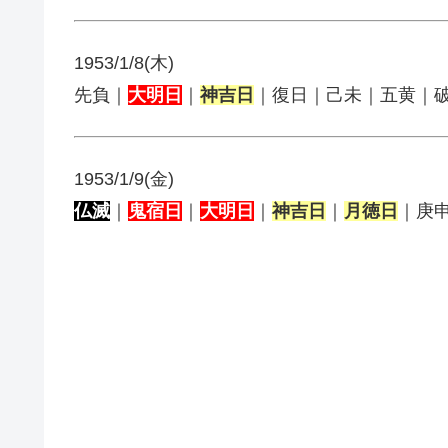
1953/1/8(木)
先負｜
大明日
｜
神吉日
｜復日｜己未｜五黄｜
1953/1/9(金)
仏滅
｜
鬼宿日
｜
大明日
｜
神吉日
｜
月徳日
｜庚