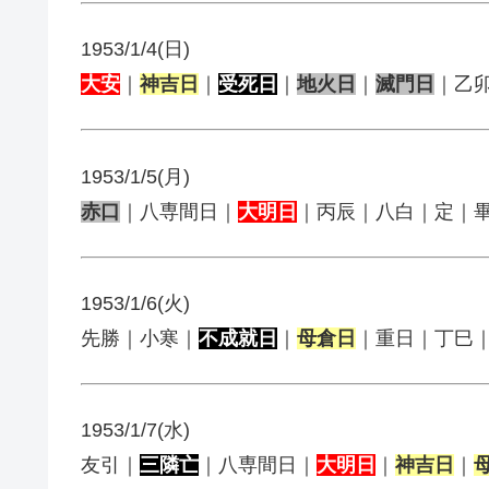
1953/1/4(日)
大安
｜
神吉日
｜
受死日
｜
地火日
｜
滅門日
｜乙
1953/1/5(月)
赤口
｜八専間日｜
大明日
｜丙辰｜八白｜定｜
1953/1/6(火)
先勝｜小寒｜
不成就日
｜
母倉日
｜重日｜丁巳
1953/1/7(水)
友引｜
三隣亡
｜八専間日｜
大明日
｜
神吉日
｜