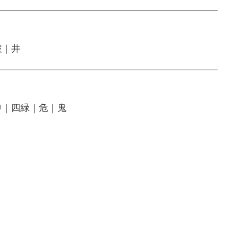
破｜井
申｜四緑｜危｜鬼