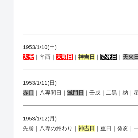
1953/1/10(土)
大安
｜辛酉｜
大明日
｜
神吉日
｜
受死日
｜
天火
1953/1/11(日)
赤口
｜八専間日｜
滅門日
｜壬戌｜二黒｜納｜
1953/1/12(月)
先勝｜八専の終わり｜
神吉日
｜重日｜癸亥｜