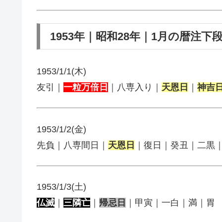
1953年｜昭和28年｜1月の暦注下
1953/1/1(木)
友引｜
一粒万倍日
｜八専入り｜
天恩日
｜
神吉
1953/1/2(金)
先負｜八専間日｜
天恩日
｜復日｜癸丑｜二黒
1953/1/3(土)
仏滅
｜
三隣亡
｜
帰忌日
｜甲寅｜一白｜満｜胃