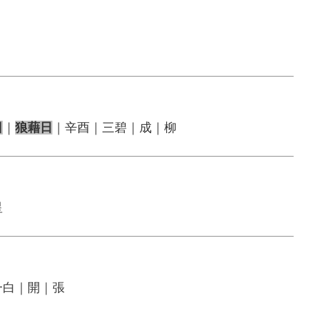
日
｜
狼藉日
｜辛酉｜三碧｜成｜柳
星
一白｜開｜張