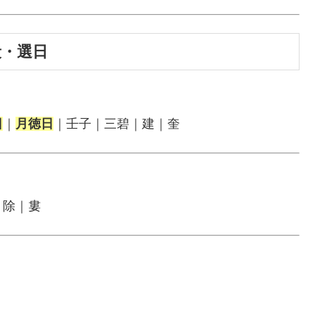
段・選日
日
｜
月徳日
｜壬子｜三碧｜建｜奎
｜除｜婁