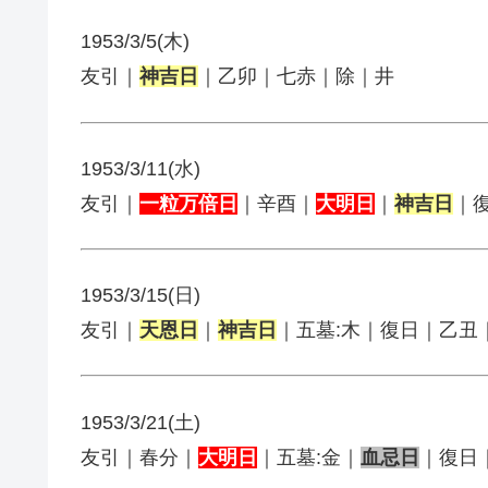
1953/3/5(木)
友引｜
神吉日
｜乙卯｜七赤｜除｜井
1953/3/11(水)
友引｜
一粒万倍日
｜辛酉｜
大明日
｜
神吉日
｜
1953/3/15(日)
友引｜
天恩日
｜
神吉日
｜五墓:木｜復日｜乙丑
1953/3/21(土)
友引｜春分｜
大明日
｜五墓:金｜
血忌日
｜復日