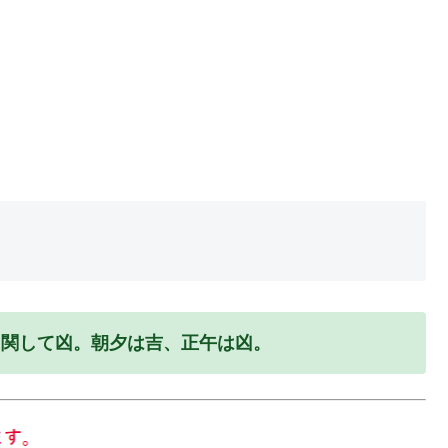
に関して凶。朝夕は吉、正午は凶。