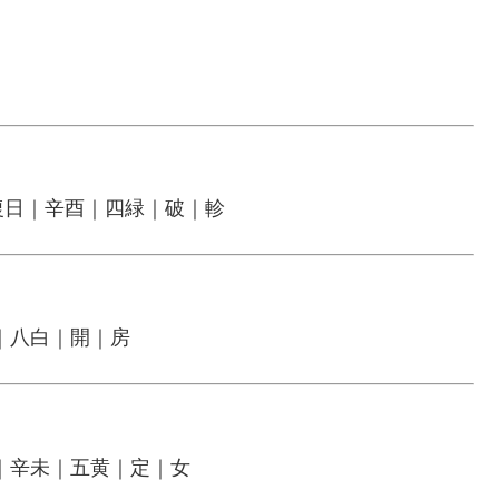
復日｜辛酉｜四緑｜破｜軫
｜八白｜開｜房
｜辛未｜五黄｜定｜女