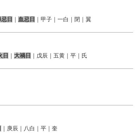
帰忌日
｜
血忌日
｜甲子｜一白｜閉｜翼
火日
｜
大禍日
｜戊辰｜五黄｜平｜氏
日
｜庚辰｜八白｜平｜奎