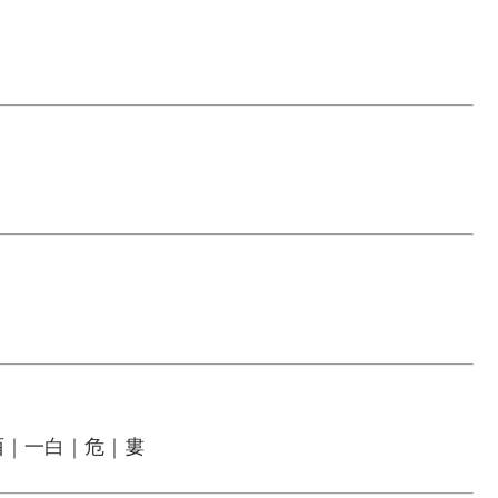
酉｜一白｜危｜婁