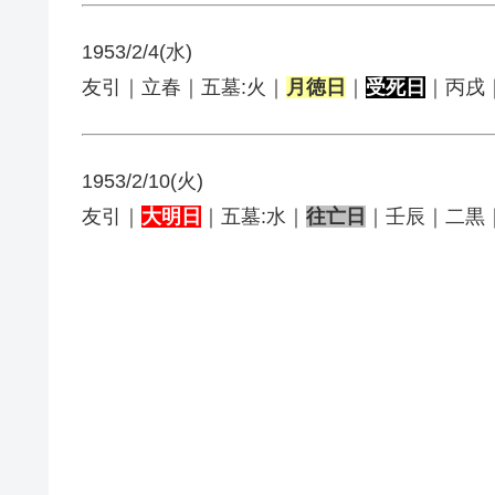
1953/2/4(水)
友引｜立春｜五墓:火｜
月徳日
｜
受死日
｜丙戌
1953/2/10(火)
友引｜
大明日
｜五墓:水｜
往亡日
｜壬辰｜二黒