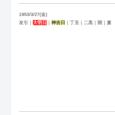
1953/3/27(金)
友引｜
大明日
｜
神吉日
｜丁丑｜二黒｜開｜婁