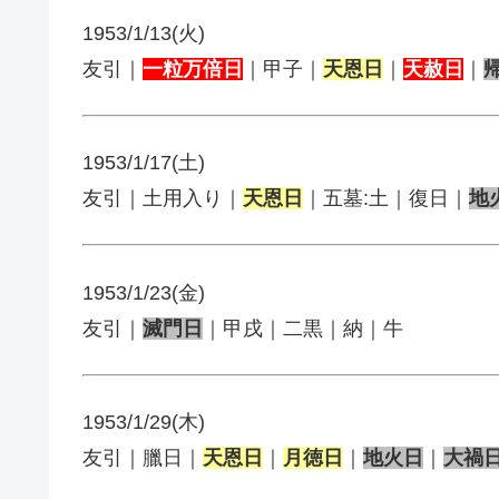
1953/1/13(火)
友引｜
一粒万倍日
｜甲子｜
天恩日
｜
天赦日
｜
1953/1/17(土)
友引｜土用入り｜
天恩日
｜五墓:土｜復日｜
地
1953/1/23(金)
友引｜
滅門日
｜甲戌｜二黒｜納｜牛
1953/1/29(木)
友引｜臘日｜
天恩日
｜
月徳日
｜
地火日
｜
大禍