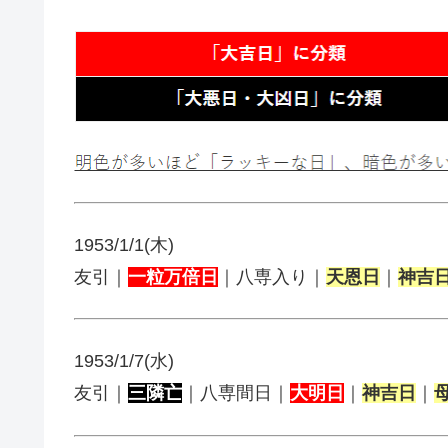
1953/1/1(木)
友引｜
一粒万倍日
｜八専入り｜
天恩日
｜
神吉
1953/1/7(水)
友引｜
三隣亡
｜八専間日｜
大明日
｜
神吉日
｜