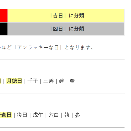
日
｜
月徳日
｜壬子｜三碧｜建｜奎
母倉日
｜復日｜戊午｜六白｜執｜参