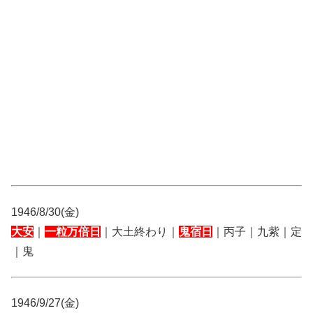
1946/8/30(金)
大安
｜
一粒万倍日
｜大土終わり｜
鬼宿日
｜丙子｜九紫｜定
｜鬼
1946/9/27(金)