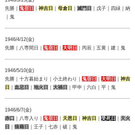
先勝｜
鬼宿日
｜
神吉日
｜
母倉日
｜
滅門日
｜戊子｜四緑｜納
｜鬼
1946/4/12(金)
先勝｜八専間日｜
鬼宿日
｜
大明日
｜丙辰｜五黄｜建｜鬼
1946/5/10(金)
先勝｜十方暮始まり｜小土終わり｜
鬼宿日
｜
大明日
｜
神吉
日
｜
血忌日
｜
地火日
｜
大禍日
｜甲申｜六白｜平｜鬼
1946/6/7(金)
赤口
｜八専入り｜
鬼宿日
｜
天恩日
｜
神吉日
｜
受死日
｜
天火
日
｜
狼藉日
｜壬子｜七赤｜破｜鬼