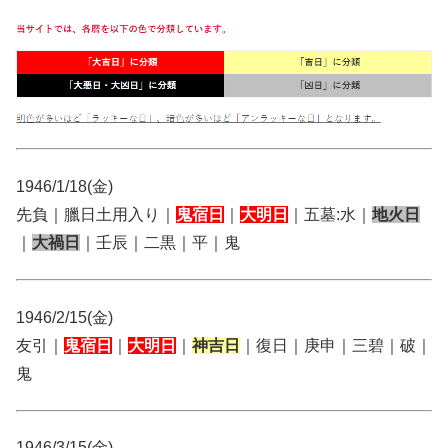
1946/1/18(金)
先負｜臘日土用入り｜
鬼宿日
｜
大明日
｜五墓:水｜
地火日
｜
大禍日
｜壬辰｜二黒｜平｜鬼
1946/2/15(金)
友引｜
鬼宿日
｜
大明日
｜
神吉日
｜復日｜庚申｜三碧｜破｜
鬼
1946/3/15(金)