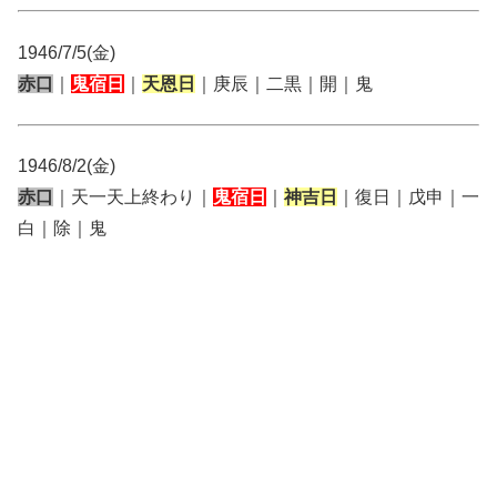
1946/7/5(金)
赤口
｜
鬼宿日
｜
天恩日
｜庚辰｜二黒｜開｜鬼
1946/8/2(金)
赤口
｜天一天上終わり｜
鬼宿日
｜
神吉日
｜復日｜戊申｜一
白｜除｜鬼