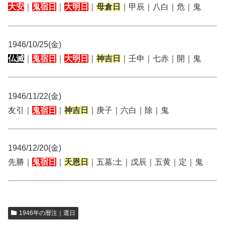
大安
｜
鬼宿日
｜
大明日
｜
母倉日
｜甲辰｜八白｜危｜鬼
1946/10/25(金)
仏滅
｜
鬼宿日
｜
大明日
｜
神吉日
｜壬申｜七赤｜開｜鬼
1946/11/22(金)
友引｜
鬼宿日
｜
神吉日
｜庚子｜六白｜除｜鬼
1946/12/20(金)
先勝｜
鬼宿日
｜
天恩日
｜五墓:土｜戊辰｜五黄｜定｜鬼
1946年の暦注｜選日