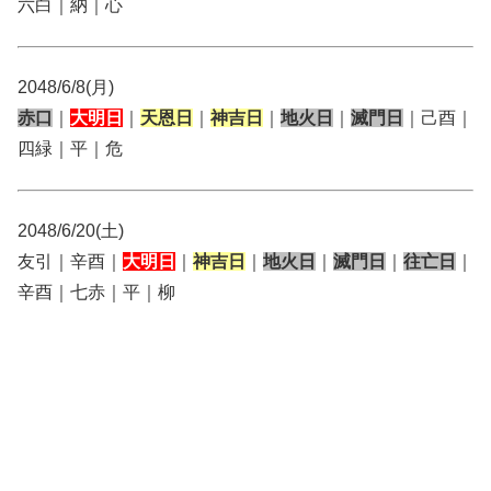
六白｜納｜心
2048/6/8(月)
赤口
｜
大明日
｜
天恩日
｜
神吉日
｜
地火日
｜
滅門日
｜己酉｜
四緑｜平｜危
2048/6/20(土)
友引｜辛酉｜
大明日
｜
神吉日
｜
地火日
｜
滅門日
｜
往亡日
｜
辛酉｜七赤｜平｜柳