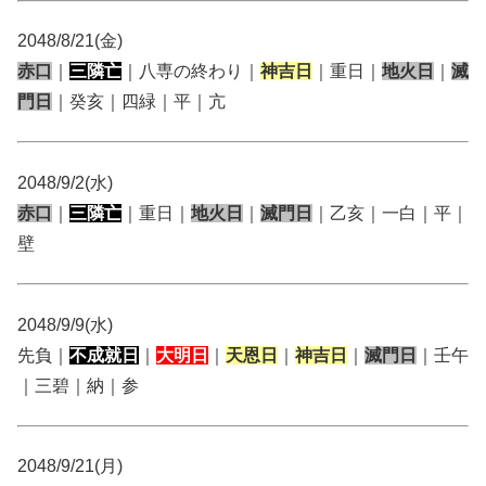
2048/8/21(金)
赤口
｜
三隣亡
｜八専の終わり｜
神吉日
｜重日｜
地火日
｜
滅
門日
｜癸亥｜四緑｜平｜亢
2048/9/2(水)
赤口
｜
三隣亡
｜重日｜
地火日
｜
滅門日
｜乙亥｜一白｜平｜
壁
2048/9/9(水)
先負｜
不成就日
｜
大明日
｜
天恩日
｜
神吉日
｜
滅門日
｜壬午
｜三碧｜納｜参
2048/9/21(月)