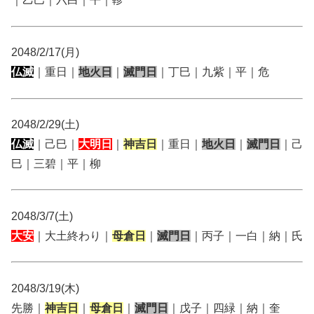
2048/2/17(月)
仏滅
｜重日｜
地火日
｜
滅門日
｜丁巳｜九紫｜平｜危
2048/2/29(土)
仏滅
｜己巳｜
大明日
｜
神吉日
｜重日｜
地火日
｜
滅門日
｜己
巳｜三碧｜平｜柳
2048/3/7(土)
大安
｜大土終わり｜
母倉日
｜
滅門日
｜丙子｜一白｜納｜氏
2048/3/19(木)
先勝｜
神吉日
｜
母倉日
｜
滅門日
｜戊子｜四緑｜納｜奎