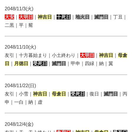
2048/11/3(火)
大安
｜
大明日
｜
神吉日
｜
十死日
｜
地火日
｜
滅門日
｜丁丑｜
二黒｜平｜觜
2048/11/10(火)
友引｜十方暮始まり｜小土終わり｜
大明日
｜
神吉日
｜
母倉
日
｜
月徳日
｜
受死日
｜
滅門日
｜甲申｜四緑｜納｜翼
2048/11/22(日)
友引｜小雪｜
神吉日
｜
母倉日
｜
受死日
｜復日｜
滅門日
｜丙
申｜一白｜納｜虚
2048/12/4(金)