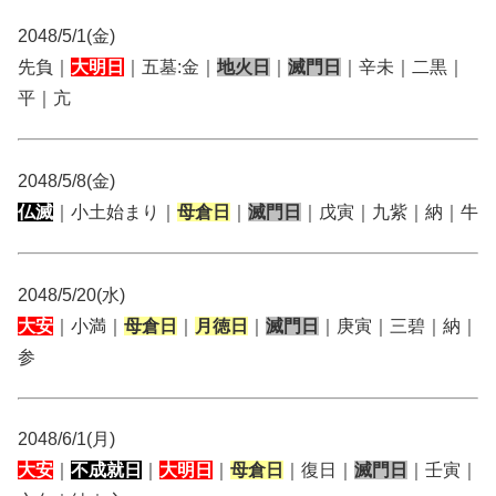
2048/5/1(金)
先負｜
大明日
｜五墓:金｜
地火日
｜
滅門日
｜辛未｜二黒｜
平｜亢
2048/5/8(金)
仏滅
｜小土始まり｜
母倉日
｜
滅門日
｜戊寅｜九紫｜納｜牛
2048/5/20(水)
大安
｜小満｜
母倉日
｜
月徳日
｜
滅門日
｜庚寅｜三碧｜納｜
参
2048/6/1(月)
大安
｜
不成就日
｜
大明日
｜
母倉日
｜復日｜
滅門日
｜壬寅｜