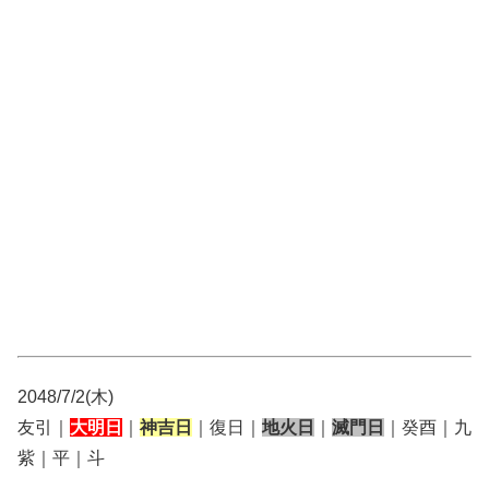
2048/7/2(木)
友引｜
大明日
｜
神吉日
｜復日｜
地火日
｜
滅門日
｜癸酉｜九
紫｜平｜斗