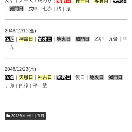
友引｜天一天上終わり｜
鬼宿日
｜
神吉日
｜
母倉日
｜
受死日
｜
滅門日
｜戊申｜七赤｜納｜鬼
2048/12/11(金)
仏滅
｜
神吉日
｜
受死日
｜
地火日
｜
滅門日
｜乙卯｜九紫｜平
｜亢
2048/12/23(水)
仏滅
｜
天恩日
｜
神吉日
｜
受死日
｜復日｜
地火日
｜
滅門日
｜
丁卯｜四緑｜平｜壁
2048年の暦注｜選日