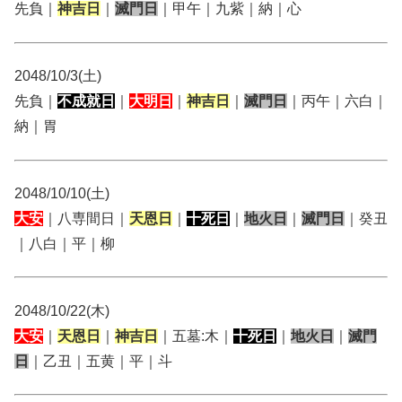
先負｜
神吉日
｜
滅門日
｜甲午｜九紫｜納｜心
2048/10/3(土)
先負｜
不成就日
｜
大明日
｜
神吉日
｜
滅門日
｜丙午｜六白｜
納｜胃
2048/10/10(土)
大安
｜八専間日｜
天恩日
｜
十死日
｜
地火日
｜
滅門日
｜癸丑
｜八白｜平｜柳
2048/10/22(木)
大安
｜
天恩日
｜
神吉日
｜五墓:木｜
十死日
｜
地火日
｜
滅門
日
｜乙丑｜五黄｜平｜斗