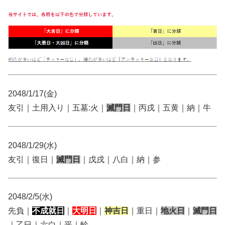
2048/1/17(金)
友引｜土用入り｜五墓:火｜
滅門日
｜丙戌｜五黄｜納｜牛
2048/1/29(水)
友引｜復日｜
滅門日
｜戊戌｜八白｜納｜参
2048/2/5(水)
先負｜
不成就日
｜
大明日
｜
神吉日
｜重日｜
地火日
｜
滅門日
｜乙巳｜六白｜平｜軫