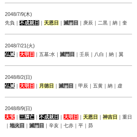
2048/7/9(木)
先負｜
不成就日
｜
天恩日
｜
滅門日
｜庚辰｜二黒｜納｜奎
2048/7/21(火)
仏滅
｜
大明日
｜五墓:水｜
滅門日
｜壬辰｜八白｜納｜翼
2048/8/2(日)
仏滅
｜
大明日
｜
月徳日
｜
滅門日
｜甲辰｜五黄｜納｜虚
2048/8/9(日)
大安
｜
三隣亡
｜
不成就日
｜
大明日
｜
天恩日
｜
神吉日
｜重日
｜
地火日
｜
滅門日
｜辛亥｜七赤｜平｜昴