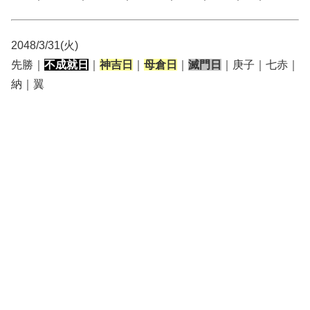
2048/3/31(火)
先勝｜
不成就日
｜
神吉日
｜
母倉日
｜
滅門日
｜庚子｜七赤｜
納｜翼