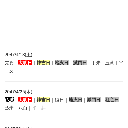
2047/4/13(土)
先負｜
大明日
｜
神吉日
｜
地火日
｜
滅門日
｜丁未｜五黄｜平
｜女
2047/4/25(木)
仏滅
｜
大明日
｜
神吉日
｜復日｜
地火日
｜
滅門日
｜
往亡日
｜
己未｜八白｜平｜井