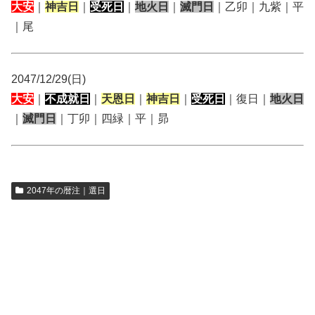
大安
｜
神吉日
｜
受死日
｜
地火日
｜
滅門日
｜乙卯｜九紫｜平
｜尾
2047/12/29(日)
大安
｜
不成就日
｜
天恩日
｜
神吉日
｜
受死日
｜復日｜
地火日
｜
滅門日
｜丁卯｜四緑｜平｜昴
2047年の暦注｜選日