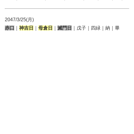
2047/3/25(月)
赤口
｜
神吉日
｜
母倉日
｜
滅門日
｜戊子｜四緑｜納｜畢