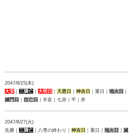
2047/8/15(木)
大安
｜
三隣亡
｜
大明日
｜
天恩日
｜
神吉日
｜重日｜
地火日
｜
滅門日
｜
往亡日
｜辛亥｜七赤｜平｜井
2047/8/27(火)
先勝｜
三隣亡
｜八専の終わり｜
神吉日
｜重日｜
地火日
｜
滅