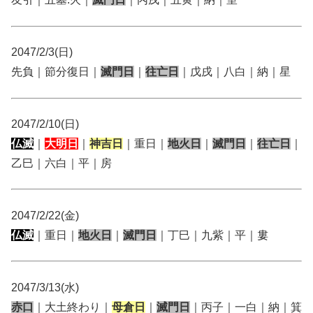
2047/2/3(日)
先負｜節分復日｜
滅門日
｜
往亡日
｜戊戌｜八白｜納｜星
2047/2/10(日)
仏滅
｜
大明日
｜
神吉日
｜重日｜
地火日
｜
滅門日
｜
往亡日
｜
乙巳｜六白｜平｜房
2047/2/22(金)
仏滅
｜重日｜
地火日
｜
滅門日
｜丁巳｜九紫｜平｜婁
2047/3/13(水)
赤口
｜大土終わり｜
母倉日
｜
滅門日
｜丙子｜一白｜納｜箕