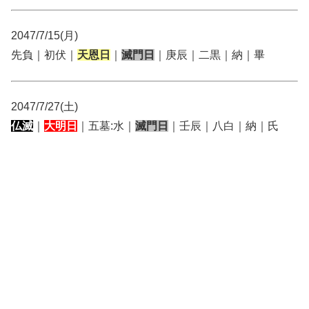
2047/7/15(月)
先負｜初伏｜
天恩日
｜
滅門日
｜庚辰｜二黒｜納｜畢
2047/7/27(土)
仏滅
｜
大明日
｜五墓:水｜
滅門日
｜壬辰｜八白｜納｜氏