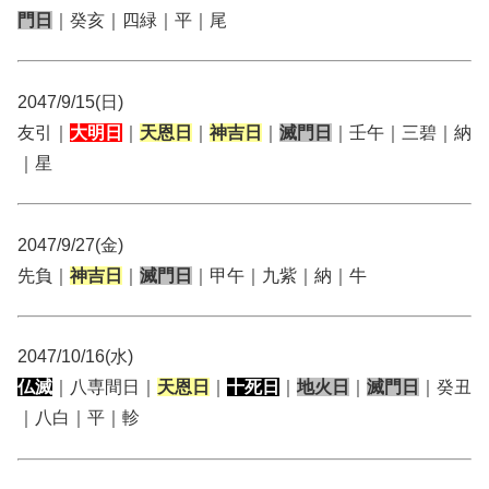
門日
｜癸亥｜四緑｜平｜尾
2047/9/15(日)
友引｜
大明日
｜
天恩日
｜
神吉日
｜
滅門日
｜壬午｜三碧｜納
｜星
2047/9/27(金)
先負｜
神吉日
｜
滅門日
｜甲午｜九紫｜納｜牛
2047/10/16(水)
仏滅
｜八専間日｜
天恩日
｜
十死日
｜
地火日
｜
滅門日
｜癸丑
｜八白｜平｜軫