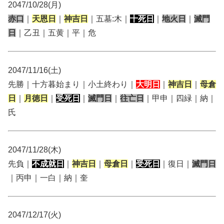
2047/10/28(月)
赤口
｜
天恩日
｜
神吉日
｜五墓:木｜
十死日
｜
地火日
｜
滅門
日
｜乙丑｜五黄｜平｜危
2047/11/16(土)
先勝｜十方暮始まり｜小土終わり｜
大明日
｜
神吉日
｜
母倉
日
｜
月徳日
｜
受死日
｜
滅門日
｜
往亡日
｜甲申｜四緑｜納｜
氏
2047/11/28(木)
先負｜
不成就日
｜
神吉日
｜
母倉日
｜
受死日
｜復日｜
滅門日
｜丙申｜一白｜納｜奎
2047/12/17(火)