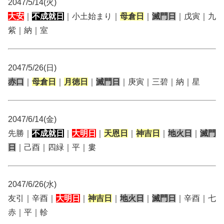
2047/5/14(火)
大安
｜
不成就日
｜小土始まり｜
母倉日
｜
滅門日
｜戊寅｜九
紫｜納｜室
2047/5/26(日)
赤口
｜
母倉日
｜
月徳日
｜
滅門日
｜庚寅｜三碧｜納｜星
2047/6/14(金)
先勝｜
不成就日
｜
大明日
｜
天恩日
｜
神吉日
｜
地火日
｜
滅門
日
｜己酉｜四緑｜平｜婁
2047/6/26(水)
友引｜辛酉｜
大明日
｜
神吉日
｜
地火日
｜
滅門日
｜辛酉｜七
赤｜平｜軫