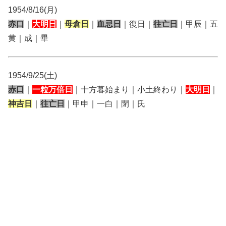
1954/8/16(月)
赤口
｜
大明日
｜
母倉日
｜
血忌日
｜復日｜
往亡日
｜甲辰｜五
黄｜成｜畢
1954/9/25(土)
赤口
｜
一粒万倍日
｜十方暮始まり｜小土終わり｜
大明日
｜
神吉日
｜
往亡日
｜甲申｜一白｜閉｜氏