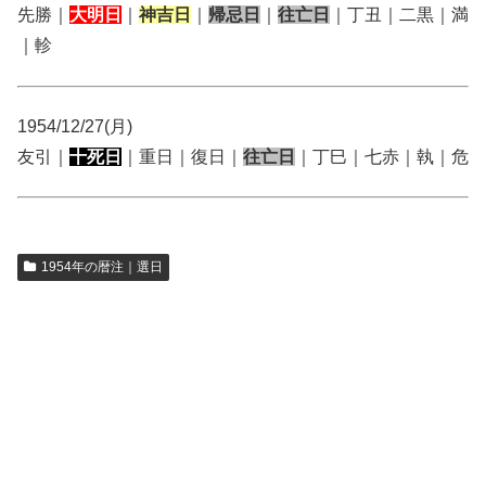
先勝｜
大明日
｜
神吉日
｜
帰忌日
｜
往亡日
｜丁丑｜二黒｜満
｜軫
1954/12/27(月)
友引｜
十死日
｜重日｜復日｜
往亡日
｜丁巳｜七赤｜執｜危
1954年の暦注｜選日