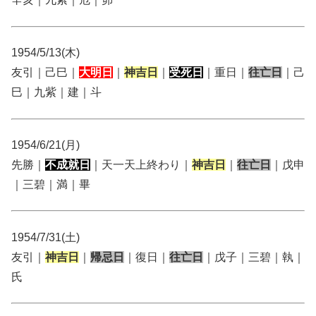
1954/5/13(木)
友引｜己巳｜
大明日
｜
神吉日
｜
受死日
｜重日｜
往亡日
｜己
巳｜九紫｜建｜斗
1954/6/21(月)
先勝｜
不成就日
｜天一天上終わり｜
神吉日
｜
往亡日
｜戊申
｜三碧｜満｜畢
1954/7/31(土)
友引｜
神吉日
｜
帰忌日
｜復日｜
往亡日
｜戊子｜三碧｜執｜
氏