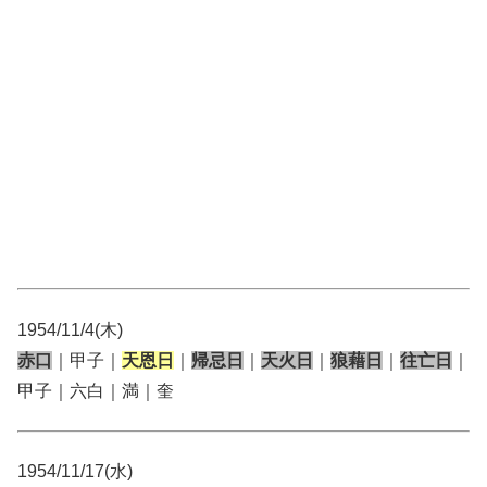
1954/11/4(木)
赤口
｜甲子｜
天恩日
｜
帰忌日
｜
天火日
｜
狼藉日
｜
往亡日
｜
甲子｜六白｜満｜奎
1954/11/17(水)