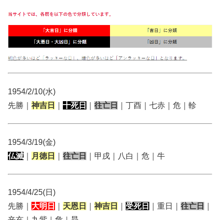
1954/2/10(水)
先勝｜
神吉日
｜
十死日
｜
往亡日
｜丁酉｜七赤｜危｜軫
1954/3/19(金)
仏滅
｜
月徳日
｜
往亡日
｜甲戌｜八白｜危｜牛
1954/4/25(日)
先勝｜
大明日
｜
天恩日
｜
神吉日
｜
受死日
｜重日｜
往亡日
｜
辛亥｜九紫｜危｜昴