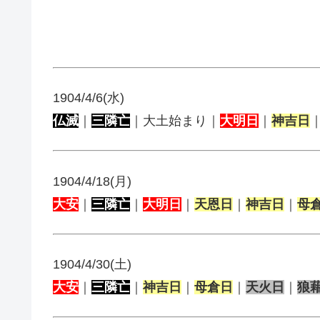
1904/4/6(水)
仏滅
｜
三隣亡
｜大土始まり｜
大明日
｜
神吉日
1904/4/18(月)
大安
｜
三隣亡
｜
大明日
｜
天恩日
｜
神吉日
｜
母
1904/4/30(土)
大安
｜
三隣亡
｜
神吉日
｜
母倉日
｜
天火日
｜
狼