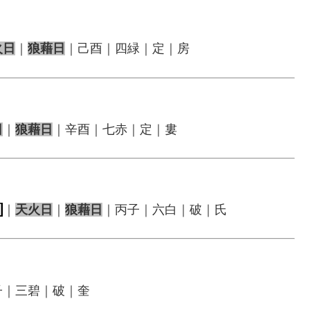
火日
｜
狼藉日
｜己酉｜四緑｜定｜房
日
｜
狼藉日
｜辛酉｜七赤｜定｜婁
日
｜
天火日
｜
狼藉日
｜丙子｜六白｜破｜氏
子｜三碧｜破｜奎