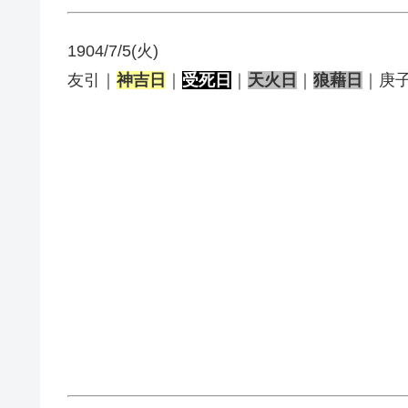
1904/7/5(火)
友引｜
神吉日
｜
受死日
｜
天火日
｜
狼藉日
｜庚