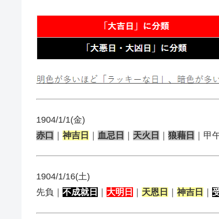
1904/1/1(金)
赤口
｜
神吉日
｜
血忌日
｜
天火日
｜
狼藉日
｜甲
1904/1/16(土)
先負｜
不成就日
｜
大明日
｜
天恩日
｜
神吉日
｜