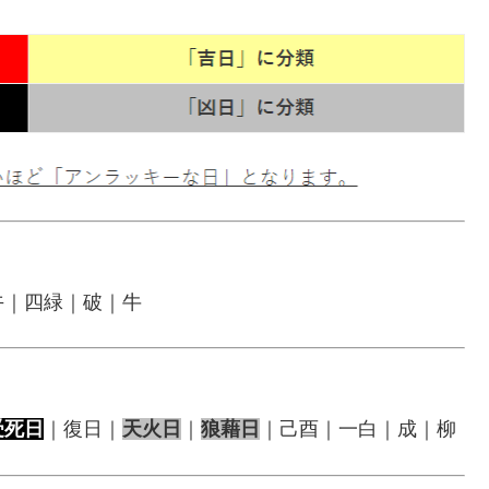
午｜四緑｜破｜牛
受死日
｜復日｜
天火日
｜
狼藉日
｜己酉｜一白｜成｜柳