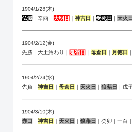
1904/1/28(木)
仏滅
｜辛酉｜
大明日
｜
神吉日
｜
受死日
｜
天火
1904/2/12(金)
先勝｜大土終わり｜
鬼宿日
｜
母倉日
｜
月徳日
1904/2/24(水)
先負｜
神吉日
｜
母倉日
｜
天火日
｜
狼藉日
｜戊
1904/3/10(木)
赤口
｜
神吉日
｜
天火日
｜
狼藉日
｜癸卯｜一白