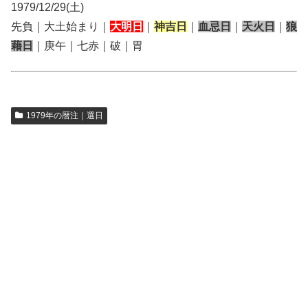
1979/12/29(土)
先負｜大土始まり｜
大明日
｜
神吉日
｜
血忌日
｜
天火日
｜
狼
藉日
｜庚午｜七赤｜破｜胃
1979年の暦注｜選日