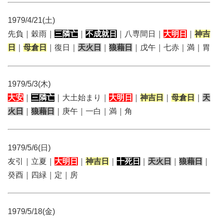
1979/4/21(土)
先負｜穀雨｜
三隣亡
｜
不成就日
｜八専間日｜
大明日
｜
神吉
日
｜
母倉日
｜復日｜
天火日
｜
狼藉日
｜戊午｜七赤｜満｜胃
1979/5/3(木)
大安
｜
三隣亡
｜大土始まり｜
大明日
｜
神吉日
｜
母倉日
｜
天
火日
｜
狼藉日
｜庚午｜一白｜満｜角
1979/5/6(日)
友引｜立夏｜
大明日
｜
神吉日
｜
十死日
｜
天火日
｜
狼藉日
｜
癸酉｜四緑｜定｜房
1979/5/18(金)