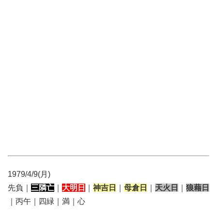
1979/4/9(月)
先負｜
三隣亡
｜
大明日
｜
神吉日
｜
母倉日
｜
天火日
｜
狼藉日
｜丙午｜四緑｜満｜心