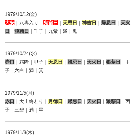
1979/10/12(金)
大安
｜八専入り｜
鬼宿日
｜
天恩日
｜
神吉日
｜
帰忌日
｜
天火
日
｜
狼藉日
｜壬子｜九紫｜満｜鬼
1979/10/24(水)
赤口
｜霜降｜甲子｜
天恩日
｜
帰忌日
｜
天火日
｜
狼藉日
｜甲
子｜六白｜満｜箕
1979/11/5(月)
赤口
｜大土終わり｜
月徳日
｜
帰忌日
｜
天火日
｜
狼藉日
｜丙
子｜三碧｜満｜畢
1979/11/8(木)