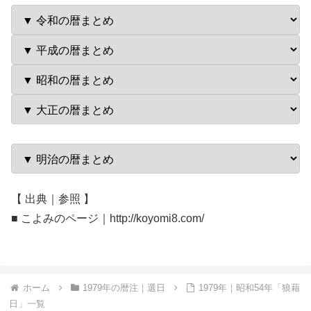
【 出典｜参照 】
■ こよみのページ｜http://koyomi8.com/
ホーム
1979年の暦注｜選日
1979年｜昭和54年「狼藉
日」一覧