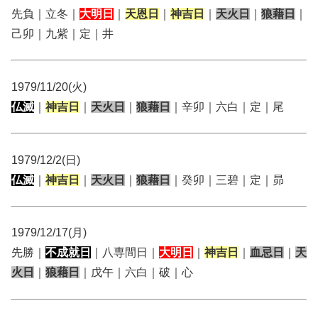
先負｜立冬｜
大明日
｜
天恩日
｜
神吉日
｜
天火日
｜
狼藉日
｜
己卯｜九紫｜定｜井
1979/11/20(火)
仏滅
｜
神吉日
｜
天火日
｜
狼藉日
｜辛卯｜六白｜定｜尾
1979/12/2(日)
仏滅
｜
神吉日
｜
天火日
｜
狼藉日
｜癸卯｜三碧｜定｜昴
1979/12/17(月)
先勝｜
不成就日
｜八専間日｜
大明日
｜
神吉日
｜
血忌日
｜
天
火日
｜
狼藉日
｜戊午｜六白｜破｜心