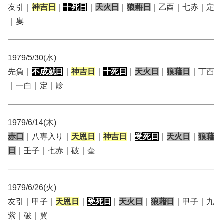
友引｜
神吉日
｜
十死日
｜
天火日
｜
狼藉日
｜乙酉｜七赤｜定
｜婁
1979/5/30(水)
先負｜
不成就日
｜
神吉日
｜
十死日
｜
天火日
｜
狼藉日
｜丁酉
｜一白｜定｜軫
1979/6/14(木)
赤口
｜八専入り｜
天恩日
｜
神吉日
｜
受死日
｜
天火日
｜
狼藉
日
｜壬子｜七赤｜破｜奎
1979/6/26(火)
友引｜甲子｜
天恩日
｜
受死日
｜
天火日
｜
狼藉日
｜甲子｜九
紫｜破｜翼