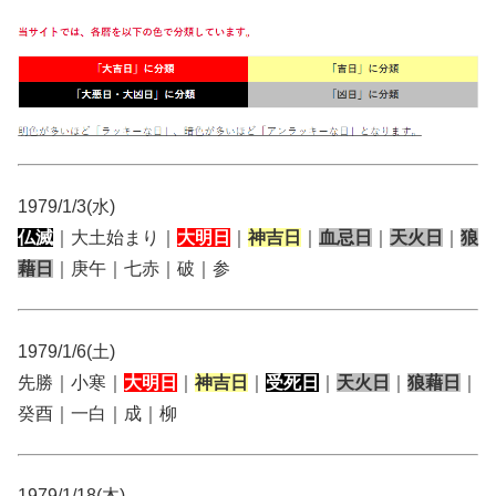
1979/1/3(水)
仏滅
｜大土始まり｜
大明日
｜
神吉日
｜
血忌日
｜
天火日
｜
狼
藉日
｜庚午｜七赤｜破｜参
1979/1/6(土)
先勝｜小寒｜
大明日
｜
神吉日
｜
受死日
｜
天火日
｜
狼藉日
｜
癸酉｜一白｜成｜柳
1979/1/18(木)