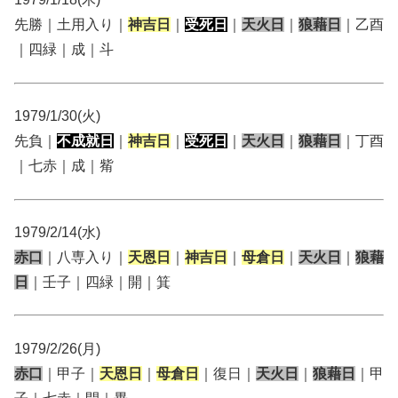
先勝｜土用入り｜
神吉日
｜
受死日
｜
天火日
｜
狼藉日
｜乙酉
｜四緑｜成｜斗
1979/1/30(火)
先負｜
不成就日
｜
神吉日
｜
受死日
｜
天火日
｜
狼藉日
｜丁酉
｜七赤｜成｜觜
1979/2/14(水)
赤口
｜八専入り｜
天恩日
｜
神吉日
｜
母倉日
｜
天火日
｜
狼藉
日
｜壬子｜四緑｜開｜箕
1979/2/26(月)
赤口
｜甲子｜
天恩日
｜
母倉日
｜復日｜
天火日
｜
狼藉日
｜甲