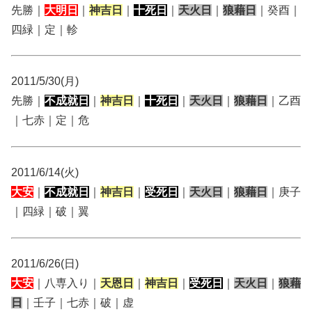
先勝｜
大明日
｜
神吉日
｜
十死日
｜
天火日
｜
狼藉日
｜癸酉｜
四緑｜定｜軫
2011/5/30(月)
先勝｜
不成就日
｜
神吉日
｜
十死日
｜
天火日
｜
狼藉日
｜乙酉
｜七赤｜定｜危
2011/6/14(火)
大安
｜
不成就日
｜
神吉日
｜
受死日
｜
天火日
｜
狼藉日
｜庚子
｜四緑｜破｜翼
2011/6/26(日)
大安
｜八専入り｜
天恩日
｜
神吉日
｜
受死日
｜
天火日
｜
狼藉
日
｜壬子｜七赤｜破｜虚