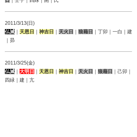
日
｜壬子｜四緑｜開｜氏
2011/3/13(日)
仏滅
｜
天恩日
｜
神吉日
｜
天火日
｜
狼藉日
｜丁卯｜一白｜建
｜昴
2011/3/25(金)
仏滅
｜
大明日
｜
天恩日
｜
神吉日
｜
天火日
｜
狼藉日
｜己卯｜
四緑｜建｜亢