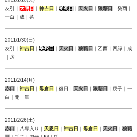
友引｜
大明日
｜
神吉日
｜
受死日
｜
天火日
｜
狼藉日
｜癸酉｜
一白｜成｜觜
2011/1/30(日)
友引｜
神吉日
｜
受死日
｜
天火日
｜
狼藉日
｜乙酉｜四緑｜成
｜房
2011/2/14(月)
赤口
｜
神吉日
｜
母倉日
｜復日｜
天火日
｜
狼藉日
｜庚子｜一
白｜開｜畢
2011/2/26(土)
赤口
｜八専入り｜
天恩日
｜
神吉日
｜
母倉日
｜
天火日
｜
狼藉