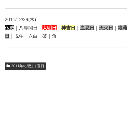
2011/12/29(木)
仏滅
｜八専間日｜
大明日
｜
神吉日
｜
血忌日
｜
天火日
｜
狼藉
日
｜戊午｜六白｜破｜角
2011年の暦注｜選日