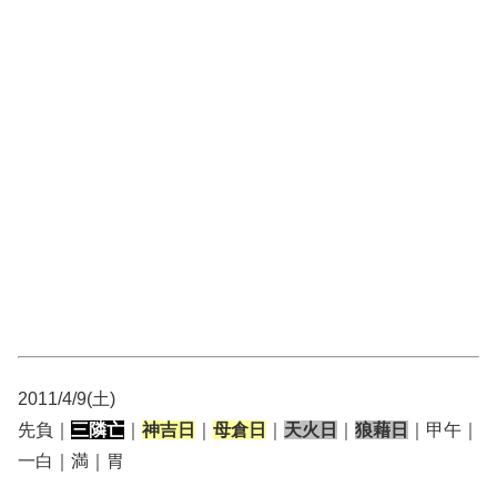
2011/4/9(土)
先負｜
三隣亡
｜
神吉日
｜
母倉日
｜
天火日
｜
狼藉日
｜甲午｜
一白｜満｜胃