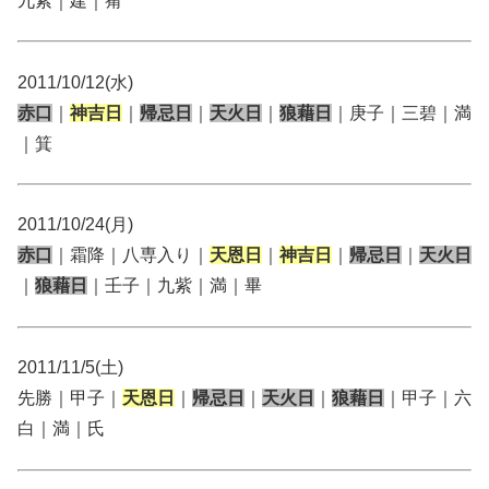
九紫｜建｜觜
2011/10/12(水)
赤口
｜
神吉日
｜
帰忌日
｜
天火日
｜
狼藉日
｜庚子｜三碧｜満
｜箕
2011/10/24(月)
赤口
｜霜降｜八専入り｜
天恩日
｜
神吉日
｜
帰忌日
｜
天火日
｜
狼藉日
｜壬子｜九紫｜満｜畢
2011/11/5(土)
先勝｜甲子｜
天恩日
｜
帰忌日
｜
天火日
｜
狼藉日
｜甲子｜六
白｜満｜氏