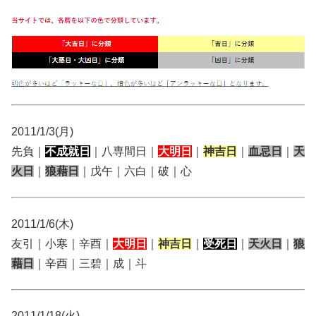
2011/1/3(月)
先負｜
不成就日
｜八専間日｜
大明日
｜
神吉日
｜
血忌日
｜
天
火日
｜
狼藉日
｜戊午｜六白｜破｜心
2011/1/6(木)
友引｜小寒｜辛酉｜
大明日
｜
神吉日
｜
受死日
｜
天火日
｜
狼
藉日
｜辛酉｜三碧｜成｜斗
2011/1/18(火)