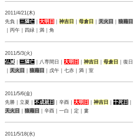
2011/4/21(木)
先負｜
三隣亡
｜
大明日
｜
神吉日
｜
母倉日
｜
天火日
｜
狼藉日
｜丙午｜四緑｜満｜角
2011/5/3(火)
仏滅
｜
三隣亡
｜八専間日｜
大明日
｜
神吉日
｜
母倉日
｜復日
｜
天火日
｜
狼藉日
｜戊午｜七赤｜満｜室
2011/5/6(金)
先勝｜立夏｜
不成就日
｜辛酉｜
大明日
｜
神吉日
｜
十死日
｜
天火日
｜
狼藉日
｜辛酉｜一白｜定｜婁
2011/5/18(水)