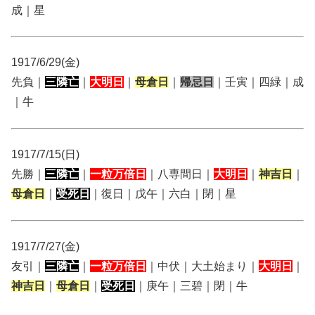
成｜星
1917/6/29(金)
先負｜
三隣亡
｜
大明日
｜
母倉日
｜
帰忌日
｜壬寅｜四緑｜成
｜牛
1917/7/15(日)
先勝｜
三隣亡
｜
一粒万倍日
｜八専間日｜
大明日
｜
神吉日
｜
母倉日
｜
受死日
｜復日｜戊午｜六白｜閉｜星
1917/7/27(金)
友引｜
三隣亡
｜
一粒万倍日
｜中伏｜大土始まり｜
大明日
｜
神吉日
｜
母倉日
｜
受死日
｜庚午｜三碧｜閉｜牛