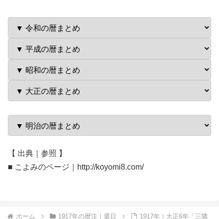
【 出典｜参照 】
■ こよみのページ｜http://koyomi8.com/
ホーム
1917年の暦注｜選日
1917年｜大正6年「三隣