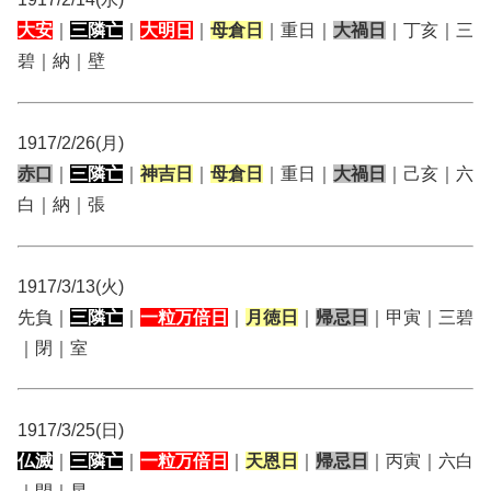
大安
｜
三隣亡
｜
大明日
｜
母倉日
｜重日｜
大禍日
｜丁亥｜三
碧｜納｜壁
1917/2/26(月)
赤口
｜
三隣亡
｜
神吉日
｜
母倉日
｜重日｜
大禍日
｜己亥｜六
白｜納｜張
1917/3/13(火)
先負｜
三隣亡
｜
一粒万倍日
｜
月徳日
｜
帰忌日
｜甲寅｜三碧
｜閉｜室
1917/3/25(日)
仏滅
｜
三隣亡
｜
一粒万倍日
｜
天恩日
｜
帰忌日
｜丙寅｜六白