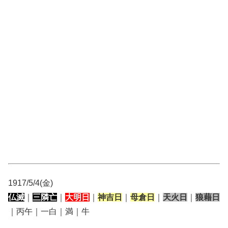
1917/5/4(金)
仏滅
｜
三隣亡
｜
大明日
｜
神吉日
｜
母倉日
｜
天火日
｜
狼藉日
｜丙午｜一白｜満｜牛