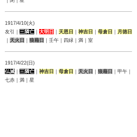
｜閉｜星
1917/4/10(火)
友引｜
三隣亡
｜
大明日
｜
天恩日
｜
神吉日
｜
母倉日
｜
月徳日
｜
天火日
｜
狼藉日
｜壬午｜四緑｜満｜室
1917/4/22(日)
仏滅
｜
三隣亡
｜
神吉日
｜
母倉日
｜
天火日
｜
狼藉日
｜甲午｜
七赤｜満｜星