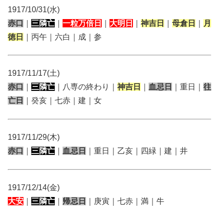
1917/10/31(水)
赤口
｜
三隣亡
｜
一粒万倍日
｜
大明日
｜
神吉日
｜
母倉日
｜
月
徳日
｜丙午｜六白｜成｜参
1917/11/17(土)
赤口
｜
三隣亡
｜八専の終わり｜
神吉日
｜
血忌日
｜重日｜
往
亡日
｜癸亥｜七赤｜建｜女
1917/11/29(木)
赤口
｜
三隣亡
｜
血忌日
｜重日｜乙亥｜四緑｜建｜井
1917/12/14(金)
大安
｜
三隣亡
｜
帰忌日
｜庚寅｜七赤｜満｜牛