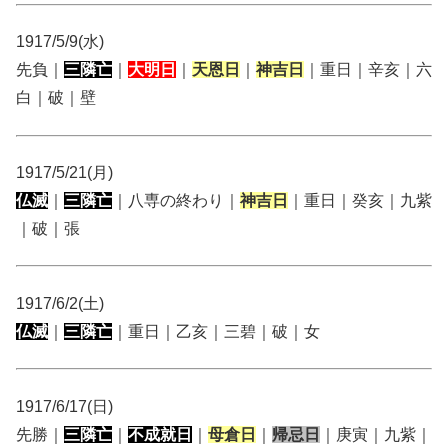
1917/5/9(水)
先負｜
三隣亡
｜
大明日
｜
天恩日
｜
神吉日
｜重日｜辛亥｜六
白｜破｜壁
1917/5/21(月)
仏滅
｜
三隣亡
｜八専の終わり｜
神吉日
｜重日｜癸亥｜九紫
｜破｜張
1917/6/2(土)
仏滅
｜
三隣亡
｜重日｜乙亥｜三碧｜破｜女
1917/6/17(日)
先勝｜
三隣亡
｜
不成就日
｜
母倉日
｜
帰忌日
｜庚寅｜九紫｜