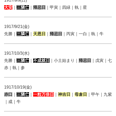
1917/9/9(日)
大安
｜
三隣亡
｜
帰忌日
｜甲寅｜四緑｜執｜星
1917/9/21(金)
先勝｜
三隣亡
｜
天恩日
｜
帰忌日
｜丙寅｜一白｜執｜牛
1917/10/3(水)
先勝｜
三隣亡
｜
不成就日
｜小土始まり｜
帰忌日
｜戊寅｜七
赤｜執｜参
1917/10/19(金)
赤口
｜
三隣亡
｜
一粒万倍日
｜
神吉日
｜
母倉日
｜甲午｜九紫
｜成｜牛