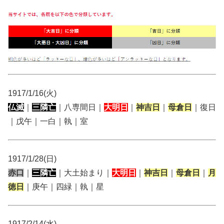
1917/1/16(火)
仏滅
｜
三隣亡
｜八専間日｜
大明日
｜
神吉日
｜
母倉日
｜復日
｜戊午｜一白｜執｜室
1917/1/28(日)
赤口
｜
三隣亡
｜大土始まり｜
大明日
｜
神吉日
｜
母倉日
｜
月
徳日
｜庚午｜四緑｜執｜星
1917/2/14(水)