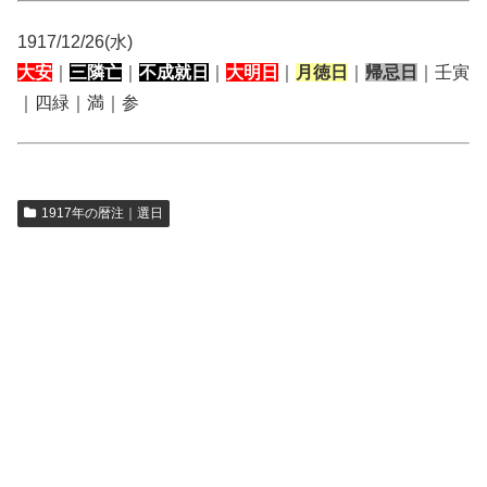
1917/12/26(水)
大安
｜
三隣亡
｜
不成就日
｜
大明日
｜
月徳日
｜
帰忌日
｜壬寅
｜四緑｜満｜参
1917年の暦注｜選日