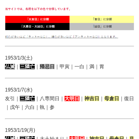
1953/1/3(土)
仏滅
｜
三隣亡
｜
帰忌日
｜甲寅｜一白｜満｜胃
1953/1/7(水)
友引｜
三隣亡
｜八専間日｜
大明日
｜
神吉日
｜
母倉日
｜復日
｜戊午｜六白｜執｜参
1953/1/19(月)
仏滅
｜
三隣亡
｜大土始まり｜
大明日
｜
神吉日
｜
母倉日
｜
月