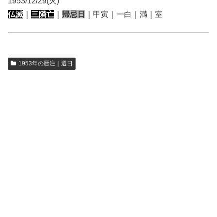
1953/12/29(火)
仏滅
｜
三隣亡
｜
帰忌日
｜甲寅｜一白｜満｜室
1953年の暦注｜選日