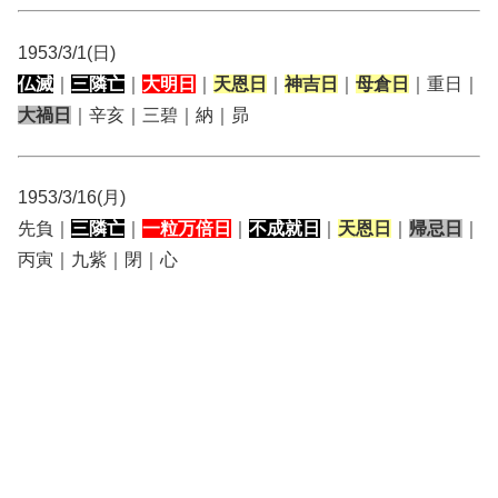
1953/3/1(日)
仏滅
｜
三隣亡
｜
大明日
｜
天恩日
｜
神吉日
｜
母倉日
｜重日｜
大禍日
｜辛亥｜三碧｜納｜昴
1953/3/16(月)
先負｜
三隣亡
｜
一粒万倍日
｜
不成就日
｜
天恩日
｜
帰忌日
｜
丙寅｜九紫｜閉｜心