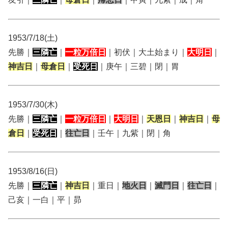
1953/7/18(土)
先勝｜
三隣亡
｜
一粒万倍日
｜初伏｜大土始まり｜
大明日
｜
神吉日
｜
母倉日
｜
受死日
｜庚午｜三碧｜閉｜胃
1953/7/30(木)
先勝｜
三隣亡
｜
一粒万倍日
｜
大明日
｜
天恩日
｜
神吉日
｜
母
倉日
｜
受死日
｜
往亡日
｜壬午｜九紫｜閉｜角
1953/8/16(日)
先勝｜
三隣亡
｜
神吉日
｜重日｜
地火日
｜
滅門日
｜
往亡日
｜
己亥｜一白｜平｜昴