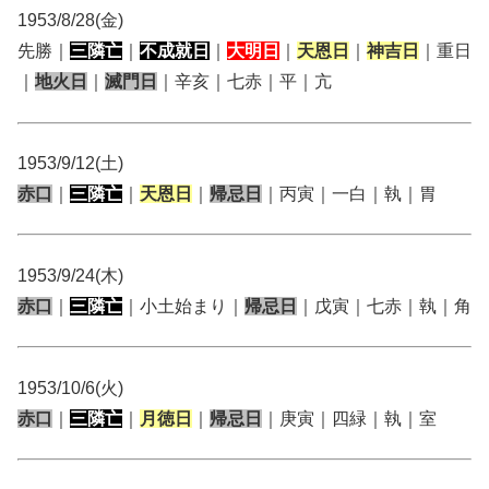
1953/8/28(金)
先勝｜
三隣亡
｜
不成就日
｜
大明日
｜
天恩日
｜
神吉日
｜重日
｜
地火日
｜
滅門日
｜辛亥｜七赤｜平｜亢
1953/9/12(土)
赤口
｜
三隣亡
｜
天恩日
｜
帰忌日
｜丙寅｜一白｜執｜胃
1953/9/24(木)
赤口
｜
三隣亡
｜小土始まり｜
帰忌日
｜戊寅｜七赤｜執｜角
1953/10/6(火)
赤口
｜
三隣亡
｜
月徳日
｜
帰忌日
｜庚寅｜四緑｜執｜室