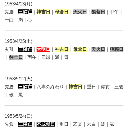
1953/4/13(月)
先勝｜
三隣亡
｜
神吉日
｜
母倉日
｜
天火日
｜
狼藉日
｜甲午｜
一白｜満｜心
1953/4/25(土)
友引｜
三隣亡
｜
大明日
｜
神吉日
｜
母倉日
｜
天火日
｜
狼藉日
｜
往亡日
｜丙午｜四緑｜満｜胃
1953/5/12(火)
先勝｜
三隣亡
｜八専の終わり｜
神吉日
｜重日｜癸亥｜三碧
｜破｜尾
1953/5/24(日)
先負｜
三隣亡
｜
不成就日
｜重日｜乙亥｜六白｜破｜昴