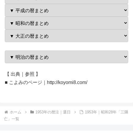
【 出典｜参照 】
■ こよみのページ｜http://koyomi8.com/
ホーム
1953年の暦注｜選日
1953年｜昭和28年「三隣
亡」一覧