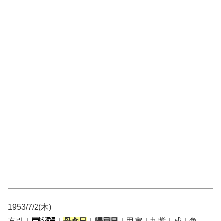
1953/7/2(木)
友引｜
三隣亡
｜
母倉日
｜
帰忌日
｜甲寅｜九紫｜成｜角