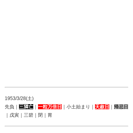
1953/3/28(土)
先負｜
三隣亡
｜
一粒万倍日
｜小土始まり｜
天赦日
｜
帰忌日
｜戊寅｜三碧｜閉｜胃