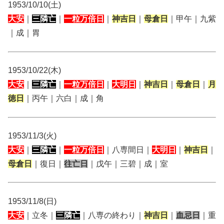
1953/10/10(土)
大安
｜
三隣亡
｜
一粒万倍日
｜
神吉日
｜
母倉日
｜甲午｜九紫
｜成｜胃
1953/10/22(木)
大安
｜
三隣亡
｜
一粒万倍日
｜
大明日
｜
神吉日
｜
母倉日
｜
月
徳日
｜丙午｜六白｜成｜角
1953/11/3(火)
大安
｜
三隣亡
｜
一粒万倍日
｜八専間日｜
大明日
｜
神吉日
｜
母倉日
｜復日｜
往亡日
｜戊午｜三碧｜成｜室
1953/11/8(日)
大安
｜立冬｜
三隣亡
｜八専の終わり｜
神吉日
｜
血忌日
｜重