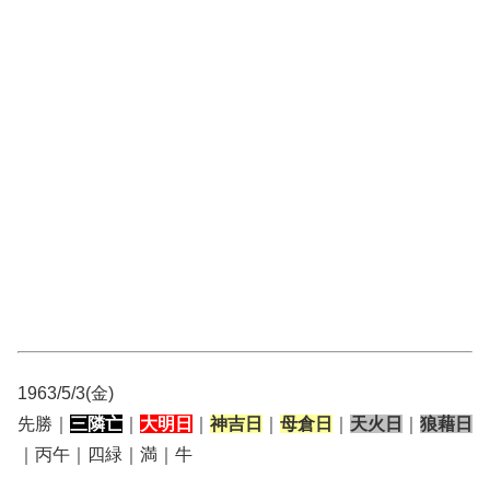
1963/5/3(金)
先勝｜
三隣亡
｜
大明日
｜
神吉日
｜
母倉日
｜
天火日
｜
狼藉日
｜丙午｜四緑｜満｜牛