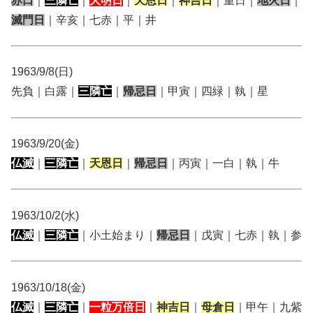
赤口
｜
三隣亡
｜
大明日
｜
天恩日
｜
神吉日
｜重日｜
地火日
｜
滅門日
｜辛亥｜七赤｜平｜井
1963/9/8(日)
先負｜白露｜
三隣亡
｜
帰忌日
｜甲寅｜四緑｜執｜星
1963/9/20(金)
仏滅
｜
三隣亡
｜
天恩日
｜
帰忌日
｜丙寅｜一白｜執｜牛
1963/10/2(水)
仏滅
｜
三隣亡
｜小土始まり｜
帰忌日
｜戊寅｜七赤｜執｜参
1963/10/18(金)
仏滅
｜
三隣亡
｜
一粒万倍日
｜
神吉日
｜
母倉日
｜甲午｜九紫