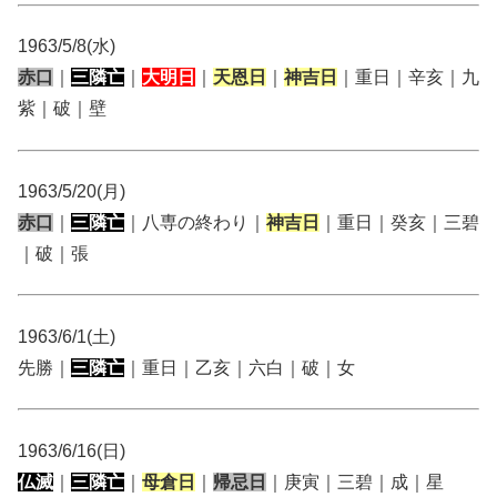
1963/5/8(水)
赤口
｜
三隣亡
｜
大明日
｜
天恩日
｜
神吉日
｜重日｜辛亥｜九
紫｜破｜壁
1963/5/20(月)
赤口
｜
三隣亡
｜八専の終わり｜
神吉日
｜重日｜癸亥｜三碧
｜破｜張
1963/6/1(土)
先勝｜
三隣亡
｜重日｜乙亥｜六白｜破｜女
1963/6/16(日)
仏滅
｜
三隣亡
｜
母倉日
｜
帰忌日
｜庚寅｜三碧｜成｜星