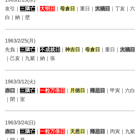
友引｜
三隣亡
｜
大明日
｜
母倉日
｜重日｜
大禍日
｜丁亥｜六
白｜納｜壁
1963/2/25(月)
先負｜
三隣亡
｜
不成就日
｜
神吉日
｜
母倉日
｜重日｜
大禍日
｜己亥｜九紫｜納｜張
1963/3/12(火)
赤口
｜
三隣亡
｜
一粒万倍日
｜
月徳日
｜
帰忌日
｜甲寅｜六白
｜閉｜室
1963/3/24(日)
赤口
｜
三隣亡
｜
一粒万倍日
｜
天恩日
｜
帰忌日
｜丙寅｜九紫