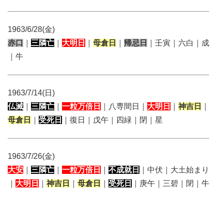
1963/6/28(金)
赤口
｜
三隣亡
｜
大明日
｜
母倉日
｜
帰忌日
｜壬寅｜六白｜成
｜牛
1963/7/14(日)
仏滅
｜
三隣亡
｜
一粒万倍日
｜八専間日｜
大明日
｜
神吉日
｜
母倉日
｜
受死日
｜復日｜戊午｜四緑｜閉｜星
1963/7/26(金)
大安
｜
三隣亡
｜
一粒万倍日
｜
不成就日
｜中伏｜大土始まり
｜
大明日
｜
神吉日
｜
母倉日
｜
受死日
｜庚午｜三碧｜閉｜牛