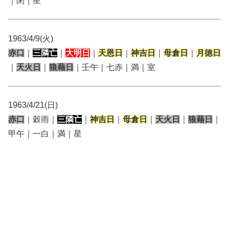
｜閉｜星
1963/4/9(火)
赤口
｜
三隣亡
｜
大明日
｜
天恩日
｜
神吉日
｜
母倉日
｜
月徳日
｜
天火日
｜
狼藉日
｜壬午｜七赤｜満｜室
1963/4/21(日)
赤口
｜穀雨｜
三隣亡
｜
神吉日
｜
母倉日
｜
天火日
｜
狼藉日
｜
甲午｜一白｜満｜星