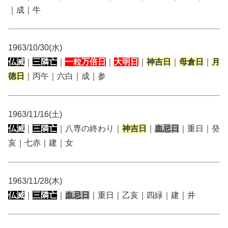
｜成｜牛
1963/10/30(水)
仏滅
｜
三隣亡
｜
一粒万倍日
｜
大明日
｜
神吉日
｜
母倉日
｜
月
徳日
｜丙午｜六白｜成｜参
1963/11/16(土)
仏滅
｜
三隣亡
｜八専の終わり｜
神吉日
｜
血忌日
｜重日｜癸
亥｜七赤｜建｜女
1963/11/28(木)
仏滅
｜
三隣亡
｜
血忌日
｜重日｜乙亥｜四緑｜建｜井