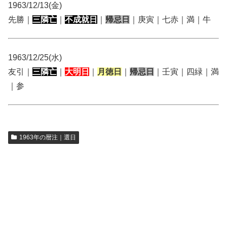
1963/12/13(金)
先勝｜
三隣亡
｜
不成就日
｜
帰忌日
｜庚寅｜七赤｜満｜牛
1963/12/25(水)
友引｜
三隣亡
｜
大明日
｜
月徳日
｜
帰忌日
｜壬寅｜四緑｜満
｜参
1963年の暦注｜選日