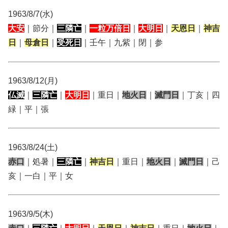
1963/8/7(水)
大安
｜節分｜
三隣亡
｜
一粒万倍日
｜
大明日
｜
天恩日
｜
神吉
日
｜
母倉日
｜
受死日
｜壬午｜九紫｜閉｜参
1963/8/12(月)
仏滅
｜
三隣亡
｜
大明日
｜重日｜
地火日
｜
滅門日
｜丁亥｜四
緑｜平｜張
1963/8/24(土)
赤口
｜処暑｜
三隣亡
｜
神吉日
｜重日｜
地火日
｜
滅門日
｜己
亥｜一白｜平｜女
1963/9/5(木)