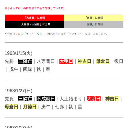
1963/1/15(火)
先勝｜
三隣亡
｜八専間日｜
大明日
｜
神吉日
｜
母倉日
｜復日
｜戊午｜四緑｜執｜室
1963/1/27(日)
先負｜
三隣亡
｜
不成就日
｜大土始まり｜
大明日
｜
神吉日
｜
母倉日
｜
月徳日
｜庚午｜七赤｜執｜星
1963/2/13(水)