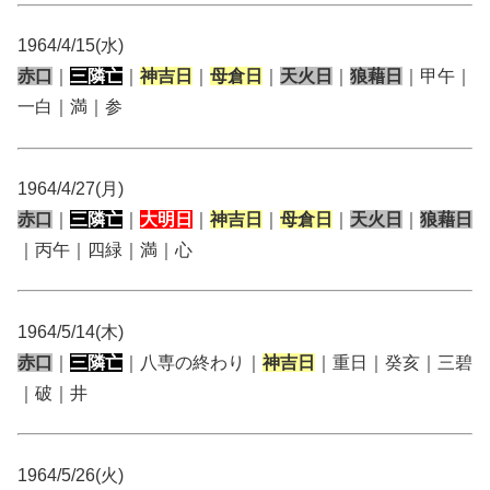
1964/4/15(水)
赤口
｜
三隣亡
｜
神吉日
｜
母倉日
｜
天火日
｜
狼藉日
｜甲午｜
一白｜満｜参
1964/4/27(月)
赤口
｜
三隣亡
｜
大明日
｜
神吉日
｜
母倉日
｜
天火日
｜
狼藉日
｜丙午｜四緑｜満｜心
1964/5/14(木)
赤口
｜
三隣亡
｜八専の終わり｜
神吉日
｜重日｜癸亥｜三碧
｜破｜井
1964/5/26(火)