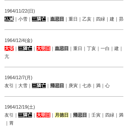
1964/11/22(日)
仏滅
｜小雪｜
三隣亡
｜
血忌日
｜重日｜乙亥｜四緑｜建｜昴
1964/12/4(金)
大安
｜
三隣亡
｜
大明日
｜
血忌日
｜重日｜丁亥｜一白｜建｜
亢
1964/12/7(月)
友引｜大雪｜
三隣亡
｜
帰忌日
｜庚寅｜七赤｜満｜心
1964/12/19(土)
友引｜
三隣亡
｜
大明日
｜
月徳日
｜
帰忌日
｜壬寅｜四緑｜満
｜胃