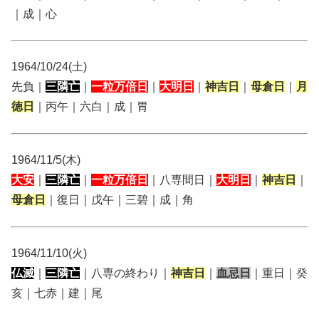
｜成｜心
1964/10/24(土)
先負｜
三隣亡
｜
一粒万倍日
｜
大明日
｜
神吉日
｜
母倉日
｜
月
徳日
｜丙午｜六白｜成｜胃
1964/11/5(木)
大安
｜
三隣亡
｜
一粒万倍日
｜八専間日｜
大明日
｜
神吉日
｜
母倉日
｜復日｜戊午｜三碧｜成｜角
1964/11/10(火)
仏滅
｜
三隣亡
｜八専の終わり｜
神吉日
｜
血忌日
｜重日｜癸
亥｜七赤｜建｜尾