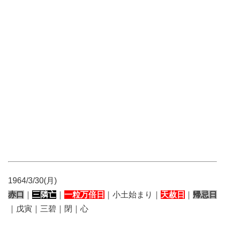
1964/3/30(月)
赤口
｜
三隣亡
｜
一粒万倍日
｜小土始まり｜
天赦日
｜
帰忌日
｜戊寅｜三碧｜閉｜心