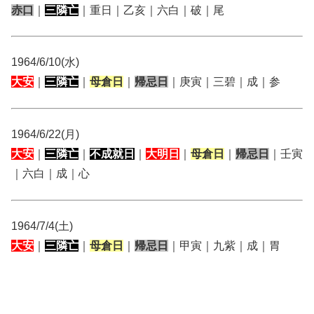
赤口
｜
三隣亡
｜重日｜乙亥｜六白｜破｜尾
1964/6/10(水)
大安
｜
三隣亡
｜
母倉日
｜
帰忌日
｜庚寅｜三碧｜成｜参
1964/6/22(月)
大安
｜
三隣亡
｜
不成就日
｜
大明日
｜
母倉日
｜
帰忌日
｜壬寅
｜六白｜成｜心
1964/7/4(土)
大安
｜
三隣亡
｜
母倉日
｜
帰忌日
｜甲寅｜九紫｜成｜胃