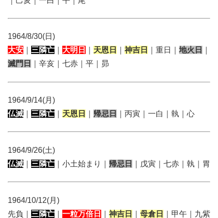
｜己亥｜一白｜平｜尾
1964/8/30(日)
大安
｜
三隣亡
｜
大明日
｜
天恩日
｜
神吉日
｜重日｜
地火日
｜
滅門日
｜辛亥｜七赤｜平｜昴
1964/9/14(月)
仏滅
｜
三隣亡
｜
天恩日
｜
帰忌日
｜丙寅｜一白｜執｜心
1964/9/26(土)
仏滅
｜
三隣亡
｜小土始まり｜
帰忌日
｜戊寅｜七赤｜執｜胃
1964/10/12(月)
先負｜
三隣亡
｜
一粒万倍日
｜
神吉日
｜
母倉日
｜甲午｜九紫