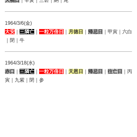
大禍日
｜辛亥｜三碧｜納｜尾
1964/3/6(金)
大安
｜
三隣亡
｜
一粒万倍日
｜
月徳日
｜
帰忌日
｜甲寅｜六白
｜閉｜牛
1964/3/18(水)
赤口
｜
三隣亡
｜
一粒万倍日
｜
天恩日
｜
帰忌日
｜
往亡日
｜丙
寅｜九紫｜閉｜参