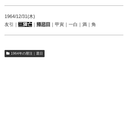
1964/12/31(木)
友引｜
三隣亡
｜
帰忌日
｜甲寅｜一白｜満｜角
1964年の暦注｜選日