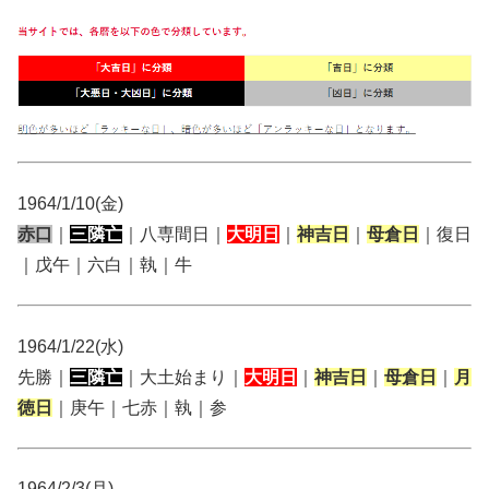
1964/1/10(金)
赤口
｜
三隣亡
｜八専間日｜
大明日
｜
神吉日
｜
母倉日
｜復日
｜戊午｜六白｜執｜牛
1964/1/22(水)
先勝｜
三隣亡
｜大土始まり｜
大明日
｜
神吉日
｜
母倉日
｜
月
徳日
｜庚午｜七赤｜執｜参
1964/2/3(月)