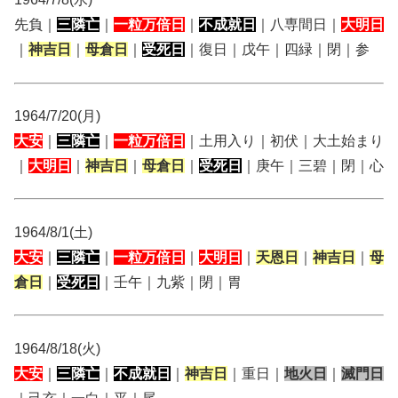
先負｜
三隣亡
｜
一粒万倍日
｜
不成就日
｜八専間日｜
大明日
｜
神吉日
｜
母倉日
｜
受死日
｜復日｜戊午｜四緑｜閉｜参
1964/7/20(月)
大安
｜
三隣亡
｜
一粒万倍日
｜土用入り｜初伏｜大土始まり
｜
大明日
｜
神吉日
｜
母倉日
｜
受死日
｜庚午｜三碧｜閉｜心
1964/8/1(土)
大安
｜
三隣亡
｜
一粒万倍日
｜
大明日
｜
天恩日
｜
神吉日
｜
母
倉日
｜
受死日
｜壬午｜九紫｜閉｜胃
1964/8/18(火)
大安
｜
三隣亡
｜
不成就日
｜
神吉日
｜重日｜
地火日
｜
滅門日