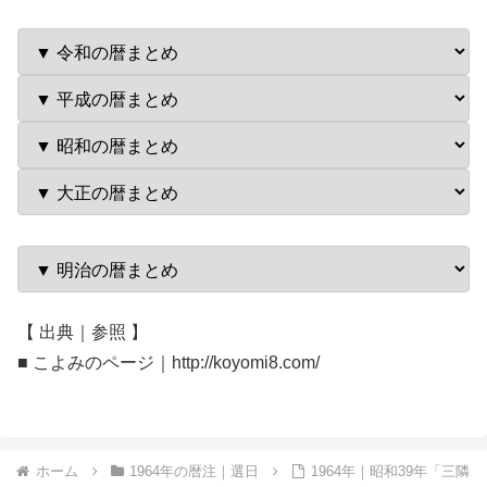
【 出典｜参照 】
■ こよみのページ｜http://koyomi8.com/
ホーム
1964年の暦注｜選日
1964年｜昭和39年「三隣