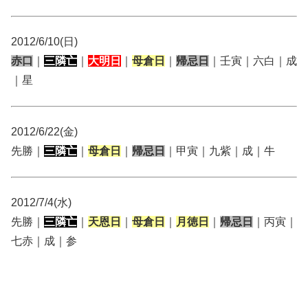
2012/6/10(日)
赤口
｜
三隣亡
｜
大明日
｜
母倉日
｜
帰忌日
｜壬寅｜六白｜成
｜星
2012/6/22(金)
先勝｜
三隣亡
｜
母倉日
｜
帰忌日
｜甲寅｜九紫｜成｜牛
2012/7/4(水)
先勝｜
三隣亡
｜
天恩日
｜
母倉日
｜
月徳日
｜
帰忌日
｜丙寅｜
七赤｜成｜参