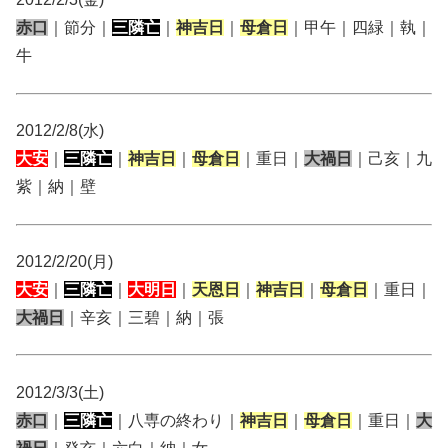
赤口
｜節分｜
三隣亡
｜
神吉日
｜
母倉日
｜甲午｜四緑｜執｜
牛
2012/2/8(水)
大安
｜
三隣亡
｜
神吉日
｜
母倉日
｜重日｜
大禍日
｜己亥｜九
紫｜納｜壁
2012/2/20(月)
大安
｜
三隣亡
｜
大明日
｜
天恩日
｜
神吉日
｜
母倉日
｜重日｜
大禍日
｜辛亥｜三碧｜納｜張
2012/3/3(土)
赤口
｜
三隣亡
｜八専の終わり｜
神吉日
｜
母倉日
｜重日｜
大