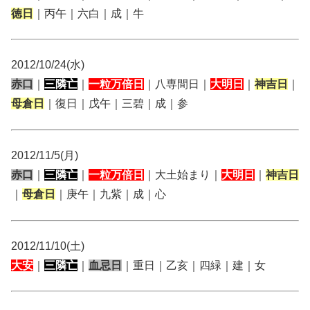
徳日
｜丙午｜六白｜成｜牛
2012/10/24(水)
赤口
｜
三隣亡
｜
一粒万倍日
｜八専間日｜
大明日
｜
神吉日
｜
母倉日
｜復日｜戊午｜三碧｜成｜参
2012/11/5(月)
赤口
｜
三隣亡
｜
一粒万倍日
｜大土始まり｜
大明日
｜
神吉日
｜
母倉日
｜庚午｜九紫｜成｜心
2012/11/10(土)
大安
｜
三隣亡
｜
血忌日
｜重日｜乙亥｜四緑｜建｜女