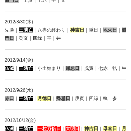
滅門日
｜辛亥｜七赤｜平｜女
2012/8/30(木)
先勝｜
三隣亡
｜八専の終わり｜
神吉日
｜重日｜
地火日
｜
滅
門日
｜癸亥｜四緑｜平｜井
2012/9/14(金)
仏滅
｜
三隣亡
｜小土始まり｜
帰忌日
｜戊寅｜七赤｜執｜牛
2012/9/26(水)
赤口
｜
三隣亡
｜
月徳日
｜
帰忌日
｜庚寅｜四緑｜執｜参
2012/10/12(金)
仏滅
｜
三隣亡
｜
一粒万倍日
｜
大明日
｜
神吉日
｜
母倉日
｜
月