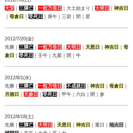
大安
｜
三隣亡
｜
一粒万倍日
｜大土始まり｜
大明日
｜
神吉日
｜
母倉日
｜
受死日
｜庚午｜三碧｜閉｜星
2012/7/20(金)
先勝｜
三隣亡
｜
一粒万倍日
｜
大明日
｜
天恩日
｜
神吉日
｜
母
倉日
｜
受死日
｜壬午｜九紫｜閉｜牛
2012/8/1(水)
先勝｜
三隣亡
｜
一粒万倍日
｜
不成就日
｜
神吉日
｜
母倉日
｜
月徳日
｜
天赦日
｜
受死日
｜甲午｜六白｜閉｜参
2012/8/18(土)
先勝｜
三隣亡
｜
大明日
｜
天恩日
｜
神吉日
｜重日｜
地火日
｜