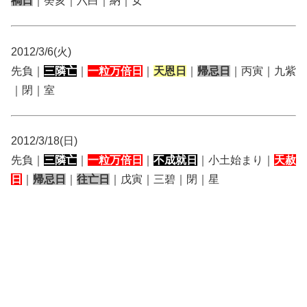
禍日
｜癸亥｜六白｜納｜女
2012/3/6(火)
先負｜
三隣亡
｜
一粒万倍日
｜
天恩日
｜
帰忌日
｜丙寅｜九紫
｜閉｜室
2012/3/18(日)
先負｜
三隣亡
｜
一粒万倍日
｜
不成就日
｜小土始まり｜
天赦
日
｜
帰忌日
｜
往亡日
｜戊寅｜三碧｜閉｜星