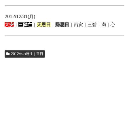
2012/12/31(月)
大安
｜
三隣亡
｜
天恩日
｜
帰忌日
｜丙寅｜三碧｜満｜心
2012年の暦注｜選日