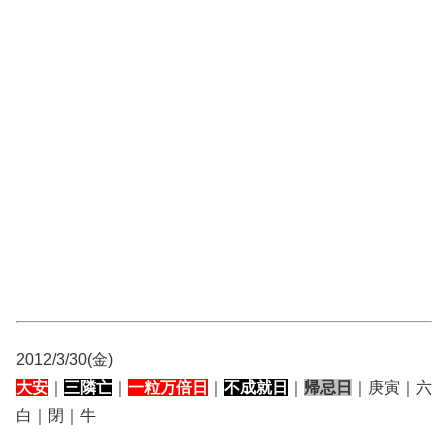
2012/3/30(金)
大安
｜
三隣亡
｜
一粒万倍日
｜
不成就日
｜
帰忌日
｜庚寅｜六
白｜閉｜牛