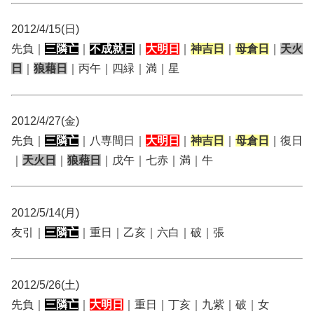
2012/4/15(日)
先負｜
三隣亡
｜
不成就日
｜
大明日
｜
神吉日
｜
母倉日
｜
天火
日
｜
狼藉日
｜丙午｜四緑｜満｜星
2012/4/27(金)
先負｜
三隣亡
｜八専間日｜
大明日
｜
神吉日
｜
母倉日
｜復日
｜
天火日
｜
狼藉日
｜戊午｜七赤｜満｜牛
2012/5/14(月)
友引｜
三隣亡
｜重日｜乙亥｜六白｜破｜張
2012/5/26(土)
先負｜
三隣亡
｜
大明日
｜重日｜丁亥｜九紫｜破｜女