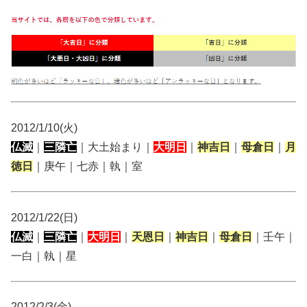
2012/1/10(火)
仏滅
｜
三隣亡
｜大土始まり｜
大明日
｜
神吉日
｜
母倉日
｜
月
徳日
｜庚午｜七赤｜執｜室
2012/1/22(日)
仏滅
｜
三隣亡
｜
大明日
｜
天恩日
｜
神吉日
｜
母倉日
｜壬午｜
一白｜執｜星
2012/2/3(金)