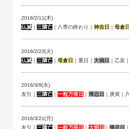
2016/2/11(木)
仏滅
｜
三隣亡
｜八専の終わり｜
神吉日
｜
母倉
2016/2/23(火)
仏滅
｜
三隣亡
｜
母倉日
｜重日｜
大禍日
｜乙亥
2016/3/9(水)
友引｜
三隣亡
｜
一粒万倍日
｜
帰忌日
｜庚寅｜
2016/3/21(月)
友引｜
三隣亡
｜
一粒万倍日
｜
大明日
｜
帰忌日