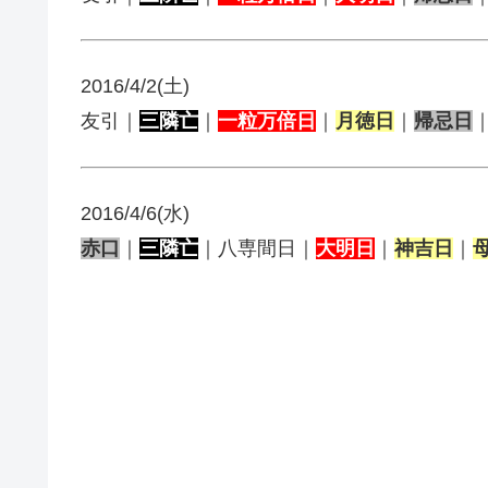
2016/4/2(土)
友引｜
三隣亡
｜
一粒万倍日
｜
月徳日
｜
帰忌日
2016/4/6(水)
赤口
｜
三隣亡
｜八専間日｜
大明日
｜
神吉日
｜