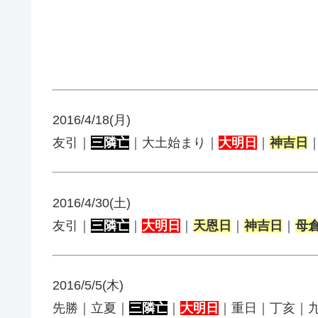
2016/4/18(月)
友引｜
三隣亡
｜大土始まり｜
大明日
｜
神吉日
2016/4/30(土)
友引｜
三隣亡
｜
大明日
｜
天恩日
｜
神吉日
｜
母
2016/5/5(木)
先勝｜立夏｜
三隣亡
｜
大明日
｜重日｜丁亥｜