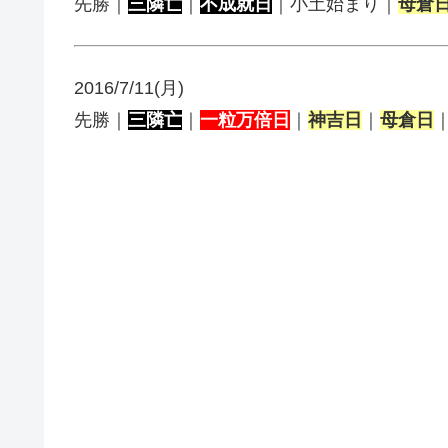
先勝｜
三隣亡
｜
不成就日
｜小土始まり｜
母倉
2016/7/11(月)
先勝｜
三隣亡
｜
一粒万倍日
｜
神吉日
｜
母倉日