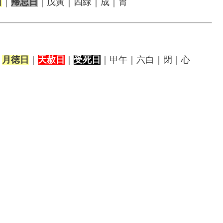
日
｜
帰忌日
｜戊寅｜四緑｜成｜胃
｜
月徳日
｜
天赦日
｜
受死日
｜甲午｜六白｜閉｜心