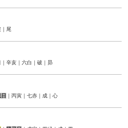
破｜尾
日｜辛亥｜六白｜破｜昴
忌日
｜丙寅｜七赤｜成｜心