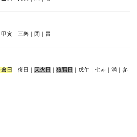
｜甲寅｜三碧｜閉｜胃
母倉日
｜復日｜
天火日
｜
狼藉日
｜戊午｜七赤｜満｜参