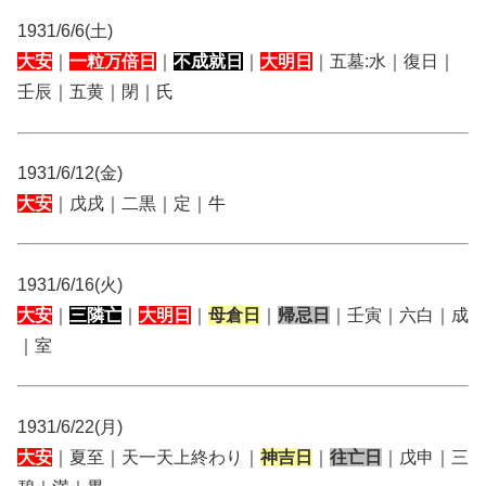
1931/6/6(土)
大安
｜
一粒万倍日
｜
不成就日
｜
大明日
｜五墓:水｜復日｜
壬辰｜五黄｜閉｜氏
1931/6/12(金)
大安
｜戊戌｜二黒｜定｜牛
1931/6/16(火)
大安
｜
三隣亡
｜
大明日
｜
母倉日
｜
帰忌日
｜壬寅｜六白｜成
｜室
1931/6/22(月)
大安
｜夏至｜天一天上終わり｜
神吉日
｜
往亡日
｜戊申｜三