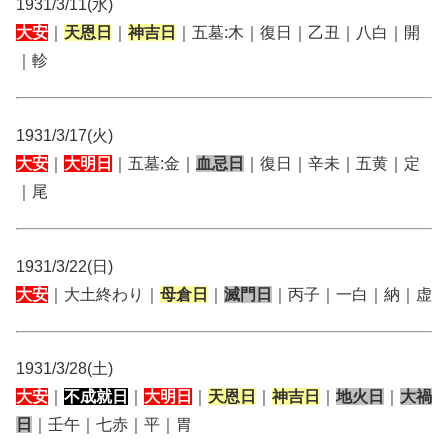
1931/3/11(水)
大安
｜
天恩日
｜
神吉日
｜五墓:木｜復日｜乙丑｜八白｜開
｜軫
1931/3/17(火)
大安
｜
大明日
｜五墓:金｜
血忌日
｜復日｜辛未｜五黄｜定
｜尾
1931/3/22(日)
大安
｜大土終わり｜
母倉日
｜
滅門日
｜丙子｜一白｜納｜虚
1931/3/28(土)
大安
｜
不成就日
｜
大明日
｜
天恩日
｜
神吉日
｜
地火日
｜
大禍
日
｜壬午｜七赤｜平｜胃