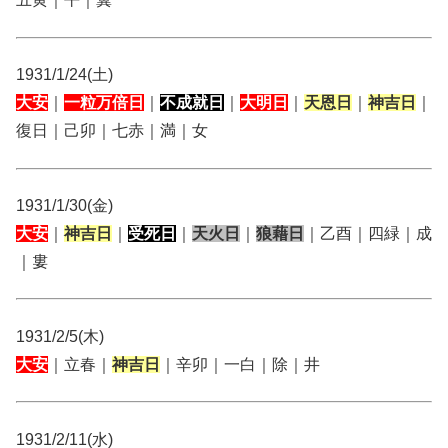
1931/1/24(土)
大安
｜
一粒万倍日
｜
不成就日
｜
大明日
｜
天恩日
｜
神吉日
｜
復日｜己卯｜七赤｜満｜女
1931/1/30(金)
大安
｜
神吉日
｜
受死日
｜
天火日
｜
狼藉日
｜乙酉｜四緑｜成
｜婁
1931/2/5(木)
大安
｜立春｜
神吉日
｜辛卯｜一白｜除｜井
1931/2/11(水)