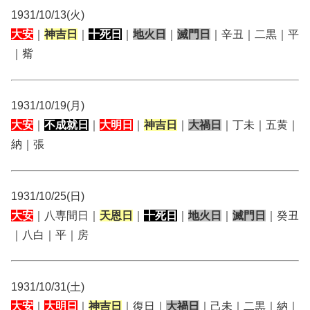
1931/10/13(火)
大安
｜
神吉日
｜
十死日
｜
地火日
｜
滅門日
｜辛丑｜二黒｜平
｜觜
1931/10/19(月)
大安
｜
不成就日
｜
大明日
｜
神吉日
｜
大禍日
｜丁未｜五黄｜
納｜張
1931/10/25(日)
大安
｜八専間日｜
天恩日
｜
十死日
｜
地火日
｜
滅門日
｜癸丑
｜八白｜平｜房
1931/10/31(土)
大安
｜
大明日
｜
神吉日
｜復日｜
大禍日
｜己未｜二黒｜納｜