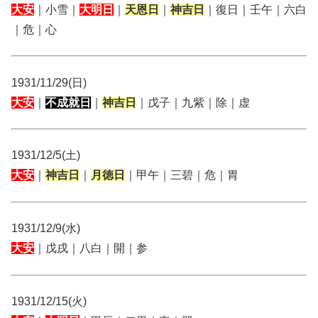
大安
｜小雪｜
大明日
｜
天恩日
｜
神吉日
｜復日｜壬午｜六白
｜危｜心
1931/11/29(日)
大安
｜
不成就日
｜
神吉日
｜戊子｜九紫｜除｜虚
1931/12/5(土)
大安
｜
神吉日
｜
月徳日
｜甲午｜三碧｜危｜胃
1931/12/9(水)
大安
｜戊戌｜八白｜開｜参
1931/12/15(火)