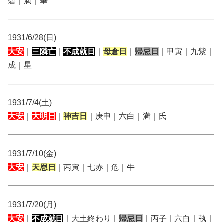
碧｜満｜畢
1931/6/28(日)
大安
｜
三隣亡
｜
不成就日
｜
母倉日
｜
帰忌日
｜甲寅｜九紫｜
成｜星
1931/7/4(土)
大安
｜
大明日
｜
神吉日
｜庚申｜六白｜満｜氏
1931/7/10(金)
大安
｜
天恩日
｜丙寅｜七赤｜危｜牛
1931/7/20(月)
大安
｜
不成就日
｜大土終わり｜
帰忌日
｜丙子｜六白｜執｜