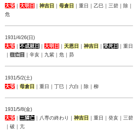
大安
｜
大明日
｜
神吉日
｜
母倉日
｜重日｜乙巳｜三碧｜除｜
危
1931/4/26(日)
大安
｜
不成就日
｜
大明日
｜
天恩日
｜
神吉日
｜
受死日
｜重日
｜
往亡日
｜辛亥｜九紫｜危｜昴
1931/5/2(土)
大安
｜
母倉日
｜重日｜丁巳｜六白｜除｜柳
1931/5/8(金)
大安
｜
三隣亡
｜八専の終わり｜
神吉日
｜重日｜癸亥｜三碧
｜破｜亢