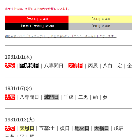
1931/1/1(木)
大安
｜
不成就日
｜八専間日｜
大明日
｜丙辰｜八白｜定｜奎
1931/1/7(水)
大安
｜八専間日｜
滅門日
｜壬戌｜二黒｜納｜参
1931/1/13(火)
大安
｜
天恩日
｜五墓:土｜復日｜
地火日
｜
大禍日
｜戊辰｜
五黄｜平｜翼