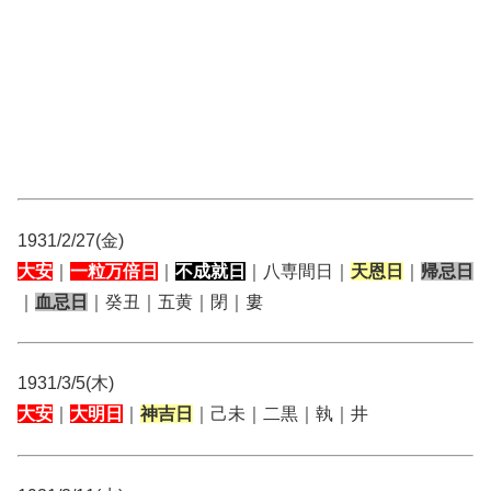
1931/2/27(金)
大安
｜
一粒万倍日
｜
不成就日
｜八専間日｜
天恩日
｜
帰忌日
｜
血忌日
｜癸丑｜五黄｜閉｜婁
1931/3/5(木)
大安
｜
大明日
｜
神吉日
｜己未｜二黒｜執｜井