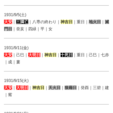
1931/9/5(土)
大安
｜
三隣亡
｜八専の終わり｜
神吉日
｜重日｜
地火日
｜
滅
門日
｜癸亥｜四緑｜平｜女
1931/9/11(金)
大安
｜己巳｜
大明日
｜
神吉日
｜
十死日
｜重日｜己巳｜七赤
｜成｜婁
1931/9/15(火)
大安
｜
大明日
｜
神吉日
｜
天火日
｜
狼藉日
｜癸酉｜三碧｜建
｜觜