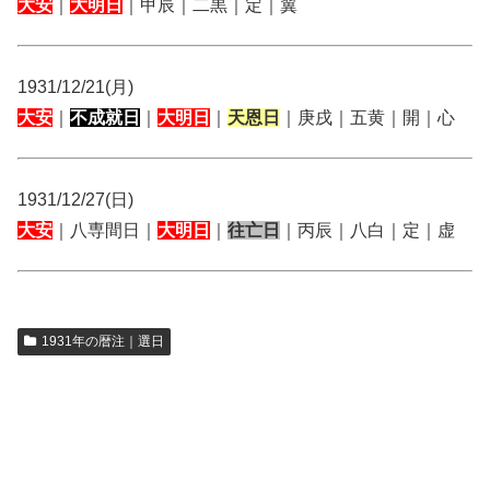
大安
｜
大明日
｜甲辰｜二黒｜定｜翼
1931/12/21(月)
大安
｜
不成就日
｜
大明日
｜
天恩日
｜庚戌｜五黄｜開｜心
1931/12/27(日)
大安
｜八専間日｜
大明日
｜
往亡日
｜丙辰｜八白｜定｜虚
1931年の暦注｜選日