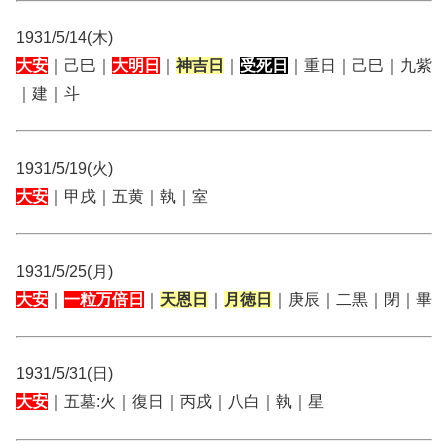
1931/5/14(木)
大安
｜己巳｜
大明日
｜
神吉日
｜
受死日
｜重日｜己巳｜九紫
｜建｜斗
1931/5/19(火)
大安
｜甲戌｜五黄｜執｜室
1931/5/25(月)
大安
｜
一粒万倍日
｜
天恩日
｜
月徳日
｜庚辰｜二黒｜閉｜畢
1931/5/31(日)
大安
｜五墓:火｜復日｜丙戌｜八白｜執｜星