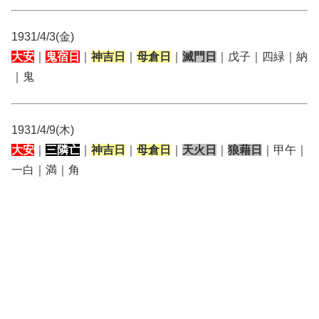
1931/4/3(金)
大安
｜
鬼宿日
｜
神吉日
｜
母倉日
｜
滅門日
｜戊子｜四緑｜納
｜鬼
1931/4/9(木)
大安
｜
三隣亡
｜
神吉日
｜
母倉日
｜
天火日
｜
狼藉日
｜甲午｜
一白｜満｜角