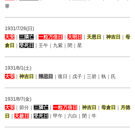
畢
1931/7/26(日)
大安
｜
三隣亡
｜
一粒万倍日
｜
大明日
｜
天恩日
｜
神吉日
｜
母
倉日
｜
受死日
｜壬午｜九紫｜閉｜星
1931/8/1(土)
大安
｜
神吉日
｜
帰忌日
｜復日｜戊子｜三碧｜執｜氏
1931/8/7(金)
大安
｜節分｜
三隣亡
｜
一粒万倍日
｜
神吉日
｜
母倉日
｜
月徳
日
｜
天赦日
｜
受死日
｜甲午｜六白｜閉｜牛