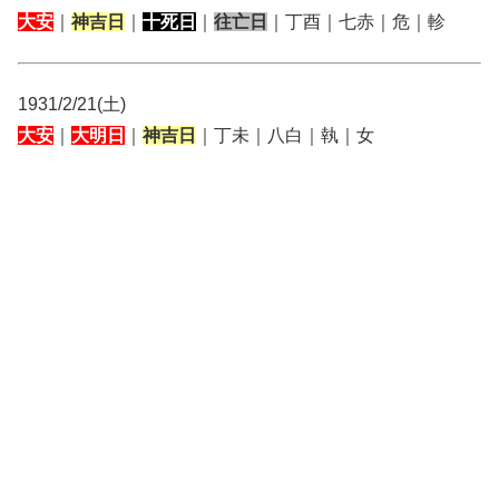
大安
｜
神吉日
｜
十死日
｜
往亡日
｜丁酉｜七赤｜危｜軫
1931/2/21(土)
大安
｜
大明日
｜
神吉日
｜丁未｜八白｜執｜女