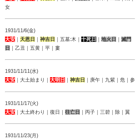
女
1931/11/6(金)
大安
｜
天恩日
｜
神吉日
｜五墓:木｜
十死日
｜
地火日
｜
滅門
日
｜乙丑｜五黄｜平｜婁
1931/11/11(水)
大安
｜大土始まり｜
大明日
｜
神吉日
｜庚午｜九紫｜危｜参
1931/11/17(火)
大安
｜大土終わり｜復日｜
往亡日
｜丙子｜三碧｜除｜翼
1931/11/23(月)