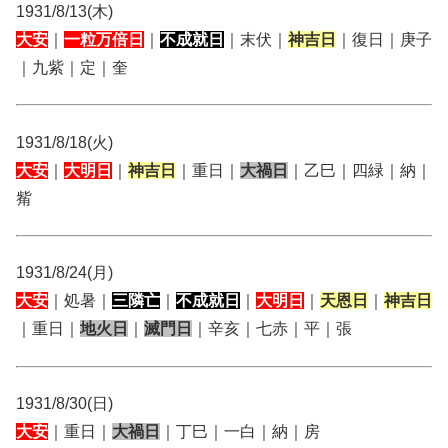
1931/8/13(木)
大安
｜
一粒万倍日
｜
不成就日
｜末伏｜
神吉日
｜復日｜庚子
｜九紫｜定｜奎
1931/8/18(火)
大安
｜
大明日
｜
神吉日
｜重日｜
大禍日
｜乙巳｜四緑｜納｜
觜
1931/8/24(月)
大安
｜処暑｜
三隣亡
｜
不成就日
｜
大明日
｜
天恩日
｜
神吉日
｜重日｜
地火日
｜
滅門日
｜辛亥｜七赤｜平｜張
1931/8/30(日)
大安
｜重日｜
大禍日
｜丁巳｜一白｜納｜房