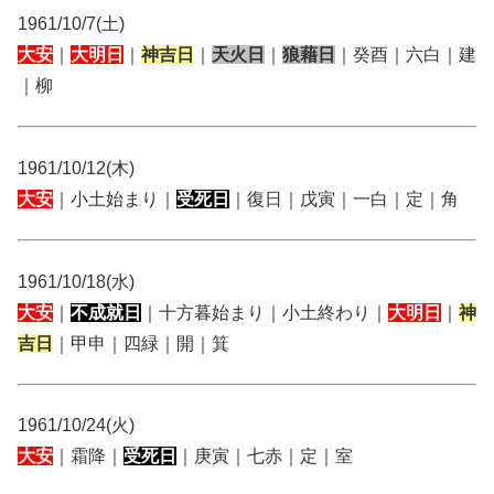
1961/10/7(土)
大安
｜
大明日
｜
神吉日
｜
天火日
｜
狼藉日
｜癸酉｜六白｜建
｜柳
1961/10/12(木)
大安
｜小土始まり｜
受死日
｜復日｜戊寅｜一白｜定｜角
1961/10/18(水)
大安
｜
不成就日
｜十方暮始まり｜小土終わり｜
大明日
｜
神
吉日
｜甲申｜四緑｜開｜箕
1961/10/24(火)
大安
｜霜降｜
受死日
｜庚寅｜七赤｜定｜室