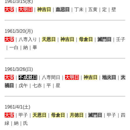
1961/3/15(水)
大安
｜
大明日
｜
神吉日
｜
血忌日
｜丁未｜五黄｜定｜壁
1961/3/20(月)
大安
｜八専入り｜
天恩日
｜
神吉日
｜
母倉日
｜
滅門日
｜壬子
｜一白｜納｜畢
1961/3/26(日)
大安
｜
不成就日
｜八専間日｜
大明日
｜
神吉日
｜
地火日
｜
大
禍日
｜戊午｜七赤｜平｜星
1961/4/1(土)
大安
｜甲子｜
天恩日
｜
母倉日
｜
月徳日
｜
滅門日
｜甲子｜四
緑｜納｜氏