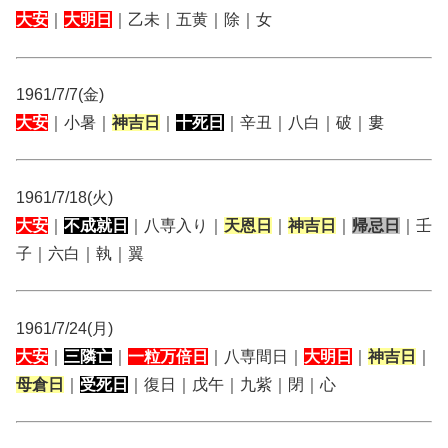
大安
｜
大明日
｜乙未｜五黄｜除｜女
1961/7/7(金)
大安
｜小暑｜
神吉日
｜
十死日
｜辛丑｜八白｜破｜婁
1961/7/18(火)
大安
｜
不成就日
｜八専入り｜
天恩日
｜
神吉日
｜
帰忌日
｜壬
子｜六白｜執｜翼
1961/7/24(月)
大安
｜
三隣亡
｜
一粒万倍日
｜八専間日｜
大明日
｜
神吉日
｜
母倉日
｜
受死日
｜復日｜戊午｜九紫｜閉｜心