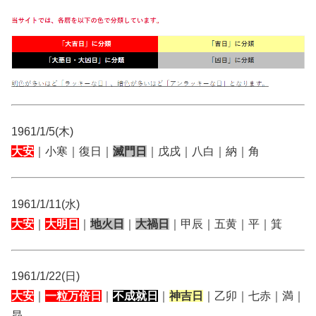
1961/1/5(木)
大安
｜小寒｜復日｜
滅門日
｜戊戌｜八白｜納｜角
1961/1/11(水)
大安
｜
大明日
｜
地火日
｜
大禍日
｜甲辰｜五黄｜平｜箕
1961/1/22(日)
大安
｜
一粒万倍日
｜
不成就日
｜
神吉日
｜乙卯｜七赤｜満｜
昴