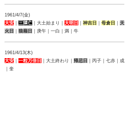
1961/4/7(金)
大安
｜
三隣亡
｜大土始まり｜
大明日
｜
神吉日
｜
母倉日
｜
天
火日
｜
狼藉日
｜庚午｜一白｜満｜牛
1961/4/13(木)
大安
｜
一粒万倍日
｜大土終わり｜
帰忌日
｜丙子｜七赤｜成
｜奎