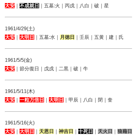
大安
｜
不成就日
｜五墓:火｜丙戌｜八白｜破｜星
1961/4/29(土)
大安
｜
大明日
｜五墓:水｜
月徳日
｜壬辰｜五黄｜建｜氏
1961/5/5(金)
大安
｜節分復日｜戊戌｜二黒｜破｜牛
1961/5/11(木)
大安
｜
一粒万倍日
｜
大明日
｜甲辰｜八白｜閉｜奎
1961/5/16(火)
大安
｜
大明日
｜
天恩日
｜
神吉日
｜
十死日
｜
天火日
｜
狼藉日