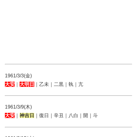
1961/3/3(金)
大安
｜
大明日
｜乙未｜二黒｜執｜亢
1961/3/9(木)
大安
｜
神吉日
｜復日｜辛丑｜八白｜開｜斗