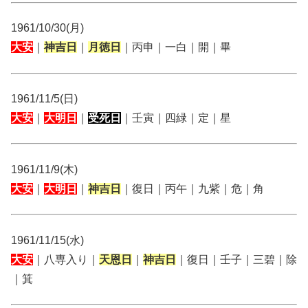
1961/10/30(月)
大安
｜
神吉日
｜
月徳日
｜丙申｜一白｜開｜畢
1961/11/5(日)
大安
｜
大明日
｜
受死日
｜壬寅｜四緑｜定｜星
1961/11/9(木)
大安
｜
大明日
｜
神吉日
｜復日｜丙午｜九紫｜危｜角
1961/11/15(水)
大安
｜八専入り｜
天恩日
｜
神吉日
｜復日｜壬子｜三碧｜除
｜箕