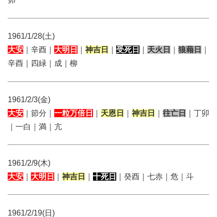
1961/1/28(土)
大安
｜辛酉｜
大明日
｜
神吉日
｜
受死日
｜
天火日
｜
狼藉日
｜
辛酉｜四緑｜成｜柳
1961/2/3(金)
大安
｜節分｜
一粒万倍日
｜
天恩日
｜
神吉日
｜
往亡日
｜丁卯
｜一白｜満｜亢
1961/2/9(木)
大安
｜
大明日
｜
神吉日
｜
十死日
｜癸酉｜七赤｜危｜斗
1961/2/19(日)