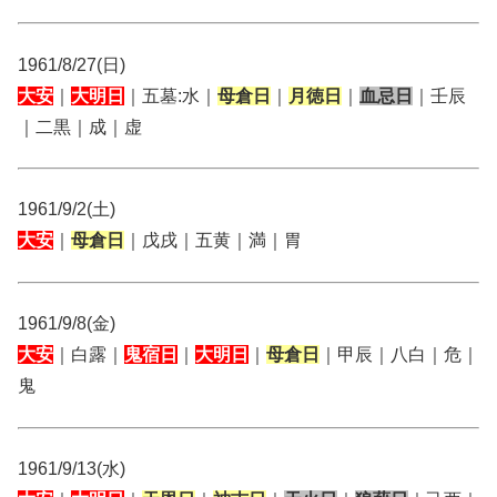
1961/8/27(日)
大安
｜
大明日
｜五墓:水｜
母倉日
｜
月徳日
｜
血忌日
｜壬辰
｜二黒｜成｜虚
1961/9/2(土)
大安
｜
母倉日
｜戊戌｜五黄｜満｜胃
1961/9/8(金)
大安
｜白露｜
鬼宿日
｜
大明日
｜
母倉日
｜甲辰｜八白｜危｜
鬼
1961/9/13(水)