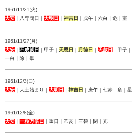
1961/11/21(火)
大安
｜八専間日｜
大明日
｜
神吉日
｜戊午｜六白｜危｜室
1961/11/27(月)
大安
｜
不成就日
｜甲子｜
天恩日
｜
月徳日
｜
天赦日
｜甲子｜
一白｜除｜畢
1961/12/3(日)
大安
｜大土始まり｜
大明日
｜
神吉日
｜庚午｜七赤｜危｜星
1961/12/8(金)
大安
｜
一粒万倍日
｜重日｜乙亥｜三碧｜閉｜亢