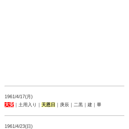
1961/4/17(月)
大安
｜土用入り｜
天恩日
｜庚辰｜二黒｜建｜畢
1961/4/23(日)