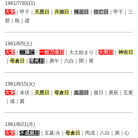
1961/7/30(日)
大安
｜甲子｜
天恩日
｜
月徳日
｜
帰忌日
｜
往亡日
｜甲子｜三
碧｜執｜虚
1961/8/5(土)
大安
｜
三隣亡
｜
一粒万倍日
｜大土始まり｜
大明日
｜
神吉日
｜
母倉日
｜
受死日
｜庚午｜六白｜閉｜胃
1961/8/15(火)
大安
｜末伏｜
天恩日
｜
母倉日
｜
血忌日
｜復日｜庚辰｜五黄
｜成｜翼
1961/8/21(月)
大安
｜
不成就日
｜五墓:火｜
母倉日
｜丙戌｜八白｜満｜心