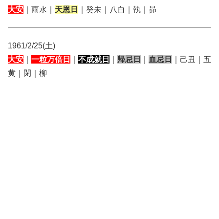
大安
｜雨水｜
天恩日
｜癸未｜八白｜執｜昴
1961/2/25(土)
大安
｜
一粒万倍日
｜
不成就日
｜
帰忌日
｜
血忌日
｜己丑｜五
黄｜閉｜柳