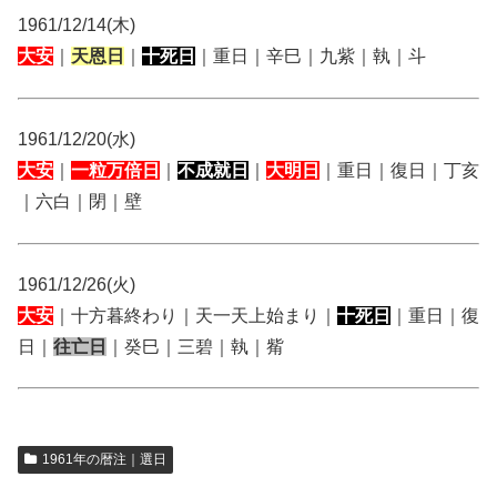
1961/12/14(木)
大安
｜
天恩日
｜
十死日
｜重日｜辛巳｜九紫｜執｜斗
1961/12/20(水)
大安
｜
一粒万倍日
｜
不成就日
｜
大明日
｜重日｜復日｜丁亥
｜六白｜閉｜壁
1961/12/26(火)
大安
｜十方暮終わり｜天一天上始まり｜
十死日
｜重日｜復
日｜
往亡日
｜癸巳｜三碧｜執｜觜
1961年の暦注｜選日