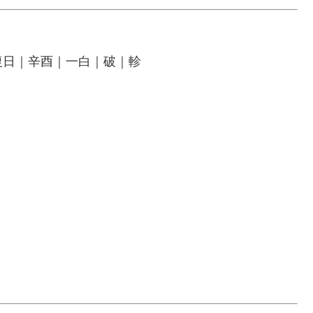
復日｜辛酉｜一白｜破｜軫