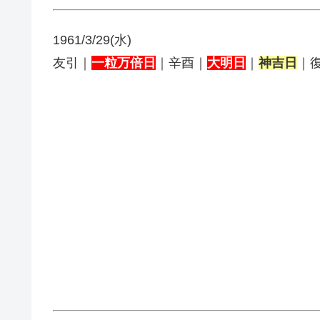
1961/3/29(水)
友引｜
一粒万倍日
｜辛酉｜
大明日
｜
神吉日
｜