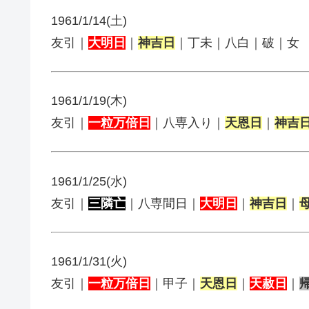
1961/1/14(土)
友引｜
大明日
｜
神吉日
｜丁未｜八白｜破｜女
1961/1/19(木)
友引｜
一粒万倍日
｜八専入り｜
天恩日
｜
神吉
1961/1/25(水)
友引｜
三隣亡
｜八専間日｜
大明日
｜
神吉日
｜
1961/1/31(火)
友引｜
一粒万倍日
｜甲子｜
天恩日
｜
天赦日
｜