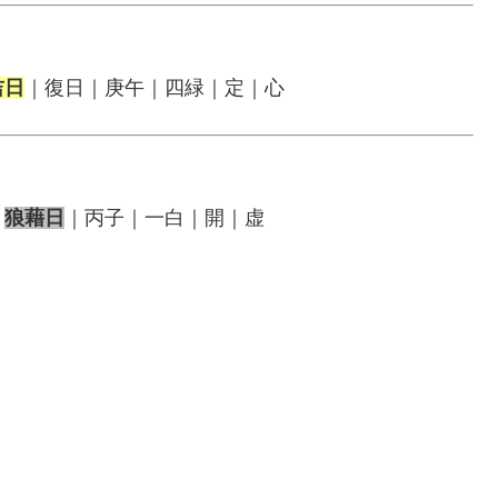
吉日
｜復日｜庚午｜四緑｜定｜心
｜
狼藉日
｜丙子｜一白｜開｜虚