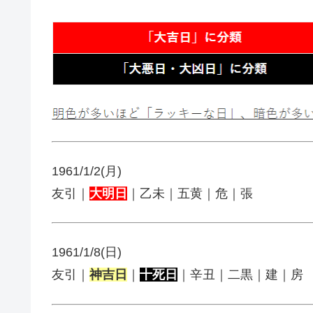
1961/1/2(月)
友引｜
大明日
｜乙未｜五黄｜危｜張
1961/1/8(日)
友引｜
神吉日
｜
十死日
｜辛丑｜二黒｜建｜房