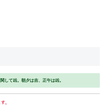
に関して凶。朝夕は吉、正午は凶。