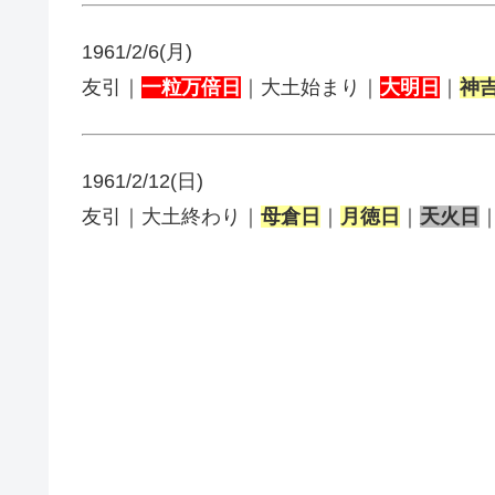
1961/2/6(月)
友引｜
一粒万倍日
｜大土始まり｜
大明日
｜
神
1961/2/12(日)
友引｜大土終わり｜
母倉日
｜
月徳日
｜
天火日