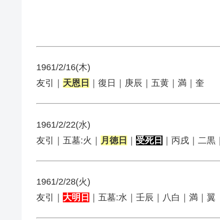
1961/2/16(木)
友引｜
天恩日
｜復日｜庚辰｜五黄｜満｜奎
1961/2/22(水)
友引｜五墓:火｜
月徳日
｜
受死日
｜丙戌｜二黒
1961/2/28(火)
友引｜
大明日
｜五墓:水｜壬辰｜八白｜満｜翼