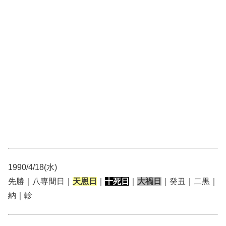
1990/4/18(水)
先勝｜八専間日｜
天恩日
｜
十死日
｜
大禍日
｜癸丑｜二黒｜
納｜軫