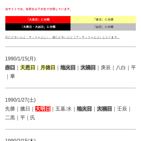
1990/1/15(月)
赤口
｜
天恩日
｜
月徳日
｜
地火日
｜
大禍日
｜庚辰｜八白｜平
｜畢
1990/1/27(土)
先勝｜臘日｜
大明日
｜五墓:水｜
地火日
｜
大禍日
｜壬辰｜
二黒｜平｜氏
1990/2/15(木)