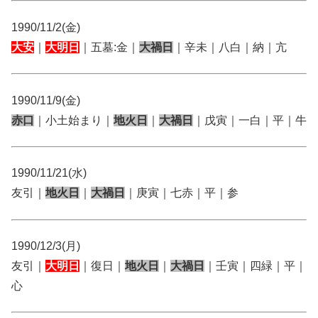
1990/11/2(金)
大安
｜
大明日
｜五墓:金｜
大禍日
｜辛未｜八白｜納｜亢
1990/11/9(金)
赤口
｜小土始まり｜
地火日
｜
大禍日
｜戊寅｜一白｜平｜牛
1990/11/21(水)
友引｜
地火日
｜
大禍日
｜庚寅｜七赤｜平｜参
1990/12/3(月)
友引｜
大明日
｜復日｜
地火日
｜
大禍日
｜壬寅｜四緑｜平｜
心