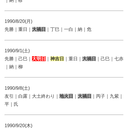
｜納｜軫
1990/8/20(月)
先勝｜重日｜
大禍日
｜丁巳｜一白｜納｜危
1990/9/1(土)
先勝｜己巳｜
大明日
｜
神吉日
｜重日｜
大禍日
｜己巳｜七赤
｜納｜柳
1990/9/8(土)
友引｜白露｜大土終わり｜
地火日
｜
大禍日
｜丙子｜九紫｜
平｜氏
1990/9/20(木)