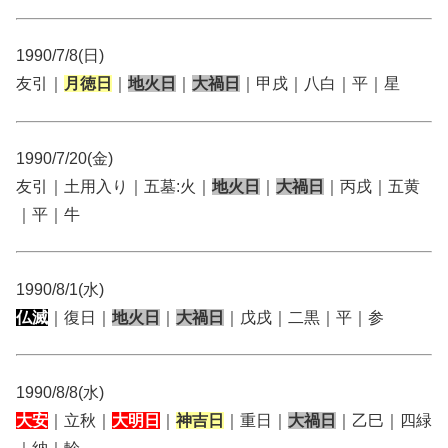
1990/7/8(日)
友引｜
月徳日
｜
地火日
｜
大禍日
｜甲戌｜八白｜平｜星
1990/7/20(金)
友引｜土用入り｜五墓:火｜
地火日
｜
大禍日
｜丙戌｜五黄
｜平｜牛
1990/8/1(水)
仏滅
｜復日｜
地火日
｜
大禍日
｜戊戌｜二黒｜平｜参
1990/8/8(水)
大安
｜立秋｜
大明日
｜
神吉日
｜重日｜
大禍日
｜乙巳｜四緑