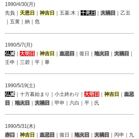
1990/4/30(月)
先負｜
天恩日
｜
神吉日
｜五墓:木｜
十死日
｜
大禍日
｜乙丑
｜五黄｜納｜危
1990/5/7(月)
仏滅
｜
大明日
｜
神吉日
｜
血忌日
｜復日｜
地火日
｜
大禍日
｜
壬申｜三碧｜平｜畢
1990/5/19(土)
仏滅
｜十方暮始まり｜小土終わり｜
大明日
｜
神吉日
｜
血忌
日
｜
地火日
｜
大禍日
｜甲申｜六白｜平｜氏
1990/5/31(木)
赤口
｜
神吉日
｜
血忌日
｜復日｜
地火日
｜
大禍日
｜丙申｜九