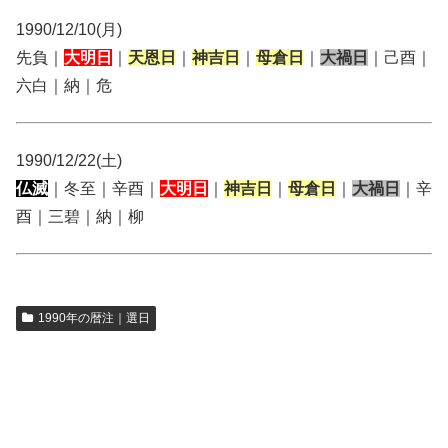
1990/12/10(月)
先負｜
大明日
｜
天恩日
｜
神吉日
｜
母倉日
｜
大禍日
｜己酉｜
六白｜納｜危
1990/12/22(土)
仏滅
｜冬至｜辛酉｜
大明日
｜
神吉日
｜
母倉日
｜
大禍日
｜辛
酉｜三碧｜納｜柳
1990年の暦注｜選日