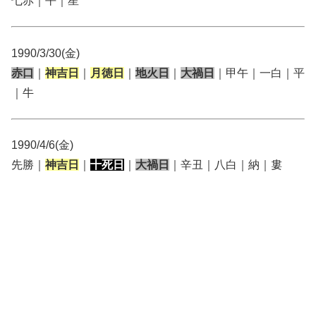
七赤｜平｜星
1990/3/30(金)
赤口
｜
神吉日
｜
月徳日
｜
地火日
｜
大禍日
｜甲午｜一白｜平
｜牛
1990/4/6(金)
先勝｜
神吉日
｜
十死日
｜
大禍日
｜辛丑｜八白｜納｜婁