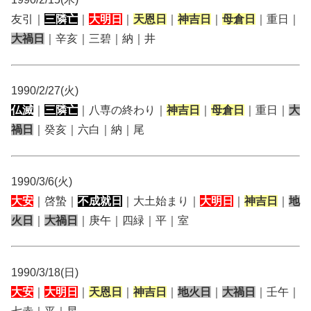
友引｜
三隣亡
｜
大明日
｜
天恩日
｜
神吉日
｜
母倉日
｜重日｜
大禍日
｜辛亥｜三碧｜納｜井
1990/2/27(火)
仏滅
｜
三隣亡
｜八専の終わり｜
神吉日
｜
母倉日
｜重日｜
大
禍日
｜癸亥｜六白｜納｜尾
1990/3/6(火)
大安
｜啓蟄｜
不成就日
｜大土始まり｜
大明日
｜
神吉日
｜
地
火日
｜
大禍日
｜庚午｜四緑｜平｜室
1990/3/18(日)
大安
｜
大明日
｜
天恩日
｜
神吉日
｜
地火日
｜
大禍日
｜壬午｜