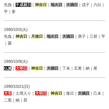
先負｜
不成就日
｜
神吉日
｜
地火日
｜
大禍日
｜戊子｜六白｜
平｜奎
1990/10/2(火)
先負｜
神吉日
｜
月徳日
｜
地火日
｜
大禍日
｜庚子｜三碧｜平
｜翼
1990/10/9(火)
仏滅
｜
大明日
｜
神吉日
｜
大禍日
｜丁未｜五黄｜納｜尾
1990/10/21(日)
大安
｜土用入り｜
大明日
｜
神吉日
｜復日｜
大禍日
｜己未｜
二黒｜納｜昴