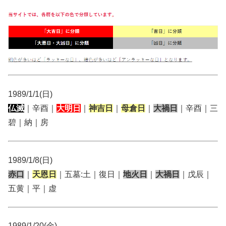
1989/1/1(日)
仏滅
｜辛酉｜
大明日
｜
神吉日
｜
母倉日
｜
大禍日
｜辛酉｜三
碧｜納｜房
1989/1/8(日)
赤口
｜
天恩日
｜五墓:土｜復日｜
地火日
｜
大禍日
｜戊辰｜
五黄｜平｜虚
1989/1/20(金)