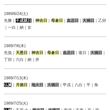
1989/6/24(土)
先勝｜
不成就日
｜
神吉日
｜
母倉日
｜
血忌日
｜
大禍日
｜乙卯
｜一白｜納｜女
1989/7/6(木)
先負｜
天恩日
｜
神吉日
｜
母倉日
｜
血忌日
｜復日｜
大禍日
｜
丁卯｜六白｜納｜井
1989/7/13(木)
仏滅
｜
月徳日
｜
地火日
｜
大禍日
｜甲戌｜八白｜平｜角
1989/7/25(火)