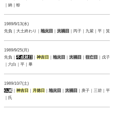
｜納｜軫
1989/9/13(水)
先負｜大土終わり｜
地火日
｜
大禍日
｜丙子｜九紫｜平｜箕
1989/9/25(月)
先負｜
不成就日
｜
神吉日
｜
地火日
｜
大禍日
｜
往亡日
｜戊子
｜六白｜平｜畢
1989/10/7(土)
仏滅
｜
神吉日
｜
月徳日
｜
地火日
｜
大禍日
｜庚子｜三碧｜平
｜氏