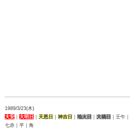
1989/3/23(木)
大安
｜
大明日
｜
天恩日
｜
神吉日
｜
地火日
｜
大禍日
｜壬午｜
七赤｜平｜角