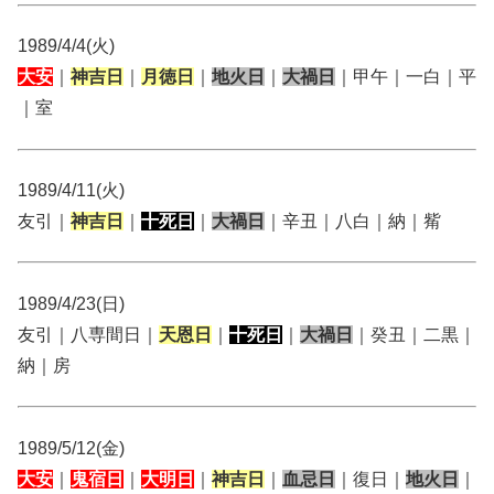
1989/4/4(火)
大安
｜
神吉日
｜
月徳日
｜
地火日
｜
大禍日
｜甲午｜一白｜平
｜室
1989/4/11(火)
友引｜
神吉日
｜
十死日
｜
大禍日
｜辛丑｜八白｜納｜觜
1989/4/23(日)
友引｜八専間日｜
天恩日
｜
十死日
｜
大禍日
｜癸丑｜二黒｜
納｜房
1989/5/12(金)
大安
｜
鬼宿日
｜
大明日
｜
神吉日
｜
血忌日
｜復日｜
地火日
｜