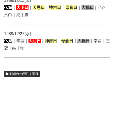
1989/12/15(金)
仏滅
｜
大明日
｜
天恩日
｜
神吉日
｜
母倉日
｜
大禍日
｜己酉｜
六白｜納｜婁
1989/12/27(水)
仏滅
｜辛酉｜
大明日
｜
神吉日
｜
母倉日
｜
大禍日
｜辛酉｜三
碧｜納｜軫
1989年の暦注｜選日