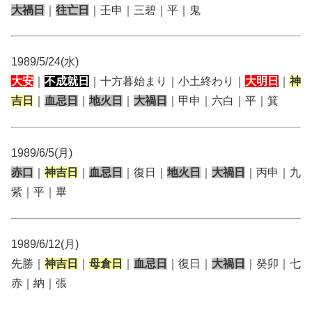
大禍日
｜
往亡日
｜壬申｜三碧｜平｜鬼
1989/5/24(水)
大安
｜
不成就日
｜十方暮始まり｜小土終わり｜
大明日
｜
神
吉日
｜
血忌日
｜
地火日
｜
大禍日
｜甲申｜六白｜平｜箕
1989/6/5(月)
赤口
｜
神吉日
｜
血忌日
｜復日｜
地火日
｜
大禍日
｜丙申｜九
紫｜平｜畢
1989/6/12(月)
先勝｜
神吉日
｜
母倉日
｜
血忌日
｜復日｜
大禍日
｜癸卯｜七
赤｜納｜張