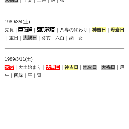
大禍日
｜辛亥｜三碧｜納｜張
1989/3/4(土)
先負｜
三隣亡
｜
不成就日
｜八専の終わり｜
神吉日
｜
母倉日
｜重日｜
大禍日
｜癸亥｜六白｜納｜女
1989/3/11(土)
大安
｜大土始まり｜
大明日
｜
神吉日
｜
地火日
｜
大禍日
｜庚
午｜四緑｜平｜胃