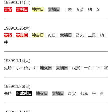
1989/10/14(土)
大安
｜
大明日
｜
神吉日
｜
大禍日
｜丁未｜五黄｜納｜女
1989/10/26(木)
大安
｜
大明日
｜
神吉日
｜復日｜
大禍日
｜己未｜二黒｜納｜
井
1989/11/14(火)
先勝｜小土始まり｜
地火日
｜
大禍日
｜戊寅｜一白｜平｜室
1989/11/26(日)
先勝｜
不成就日
｜
地火日
｜
大禍日
｜庚寅｜七赤｜平｜星