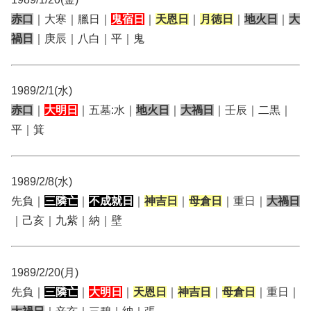
赤口
｜大寒｜臘日｜
鬼宿日
｜
天恩日
｜
月徳日
｜
地火日
｜
大
禍日
｜庚辰｜八白｜平｜鬼
1989/2/1(水)
赤口
｜
大明日
｜五墓:水｜
地火日
｜
大禍日
｜壬辰｜二黒｜
平｜箕
1989/2/8(水)
先負｜
三隣亡
｜
不成就日
｜
神吉日
｜
母倉日
｜重日｜
大禍日
｜己亥｜九紫｜納｜壁
1989/2/20(月)
先負｜
三隣亡
｜
大明日
｜
天恩日
｜
神吉日
｜
母倉日
｜重日｜