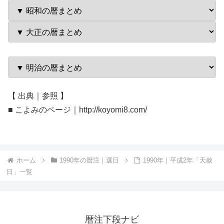
【 出典｜参照 】
■ こよみのページ｜http://koyomi8.com/
ホーム
1990年の暦注｜選日
1990年｜平成2年「天赦
日」一覧
暦注下段ナビ