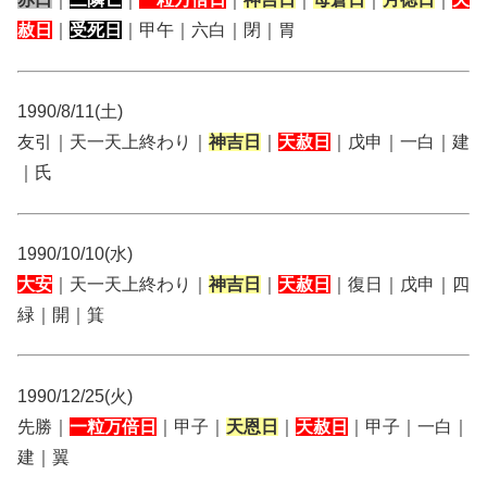
赦日
｜
受死日
｜甲午｜六白｜閉｜胃
1990/8/11(土)
友引｜天一天上終わり｜
神吉日
｜
天赦日
｜戊申｜一白｜建
｜氏
1990/10/10(水)
大安
｜天一天上終わり｜
神吉日
｜
天赦日
｜復日｜戊申｜四
緑｜開｜箕
1990/12/25(火)
先勝｜
一粒万倍日
｜甲子｜
天恩日
｜
天赦日
｜甲子｜一白｜
建｜翼