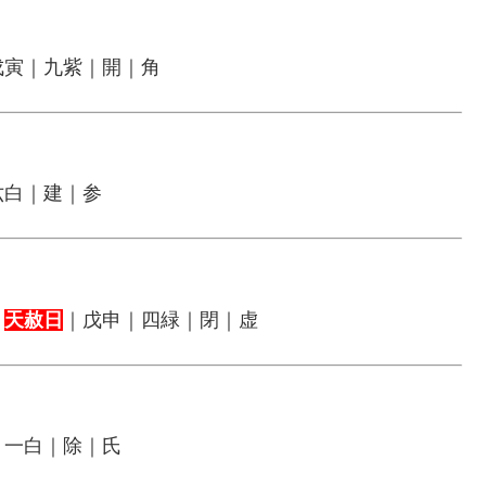
戊寅｜九紫｜開｜角
六白｜建｜参
｜
天赦日
｜戊申｜四緑｜閉｜虚
｜一白｜除｜氏