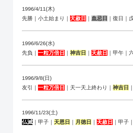
1996/4/11(木)
先勝｜小土始まり｜
天赦日
｜
血忌日
｜復日｜
1996/6/26(水)
先負｜
一粒万倍日
｜
神吉日
｜
天赦日
｜甲午｜
1996/9/8(日)
友引｜
一粒万倍日
｜天一天上終わり｜
神吉日
1996/11/23(土)
仏滅
｜甲子｜
天恩日
｜
月徳日
｜
天赦日
｜甲子