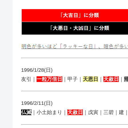
1996/1/28(日)
友引｜
一粒万倍日
｜甲子｜
天恩日
｜
天赦日
｜
1996/2/11(日)
仏滅
｜小土始まり｜
天赦日
｜戊寅｜三碧｜建