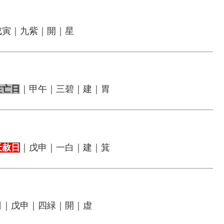
戊寅｜九紫｜開｜星
往亡日
｜甲午｜三碧｜建｜胃
天赦日
｜戊申｜一白｜建｜箕
日｜戊申｜四緑｜開｜虚