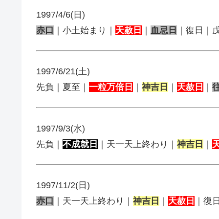
1997/4/6(日)
赤口
｜小土始まり｜
天赦日
｜
血忌日
｜復日｜
1997/6/21(土)
先負｜夏至｜
一粒万倍日
｜
神吉日
｜
天赦日
｜
1997/9/3(水)
先負｜
不成就日
｜天一天上終わり｜
神吉日
｜
1997/11/2(日)
赤口
｜天一天上終わり｜
神吉日
｜
天赦日
｜復