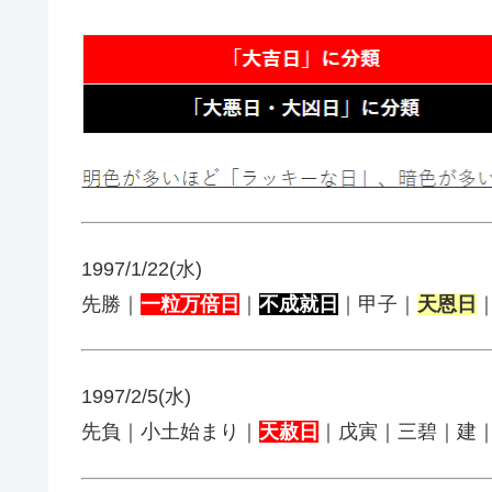
1997/1/22(水)
先勝｜
一粒万倍日
｜
不成就日
｜甲子｜
天恩日
1997/2/5(水)
先負｜小土始まり｜
天赦日
｜戊寅｜三碧｜建