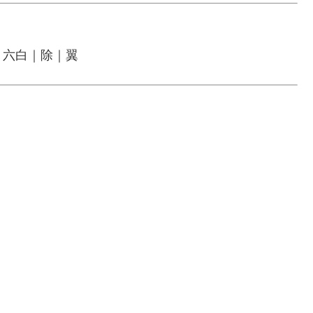
｜六白｜除｜翼