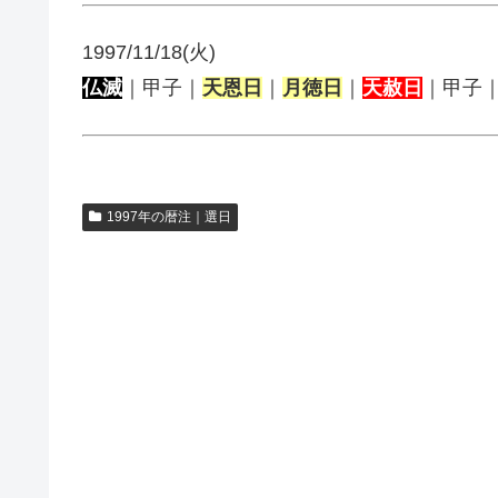
1997/11/18(火)
仏滅
｜甲子｜
天恩日
｜
月徳日
｜
天赦日
｜甲子
1997年の暦注｜選日