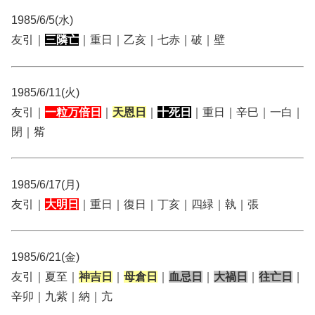
1985/6/5(水)
友引｜
三隣亡
｜重日｜乙亥｜七赤｜破｜壁
1985/6/11(火)
友引｜
一粒万倍日
｜
天恩日
｜
十死日
｜重日｜辛巳｜一白｜
閉｜觜
1985/6/17(月)
友引｜
大明日
｜重日｜復日｜丁亥｜四緑｜執｜張
1985/6/21(金)
友引｜夏至｜
神吉日
｜
母倉日
｜
血忌日
｜
大禍日
｜
往亡日
｜
辛卯｜九紫｜納｜亢