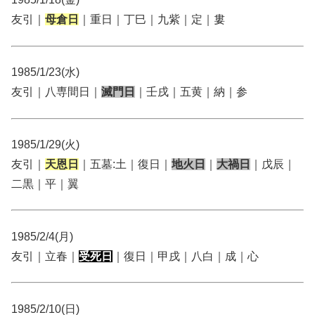
友引｜
母倉日
｜重日｜丁巳｜九紫｜定｜婁
1985/1/23(水)
友引｜八専間日｜
滅門日
｜壬戌｜五黄｜納｜参
1985/1/29(火)
友引｜
天恩日
｜五墓:土｜復日｜
地火日
｜
大禍日
｜戊辰｜
二黒｜平｜翼
1985/2/4(月)
友引｜立春｜
受死日
｜復日｜甲戌｜八白｜成｜心
1985/2/10(日)