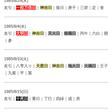
1985/8/29(木)
友引｜
一粒万倍日
｜
神吉日
｜復日｜庚子｜三碧｜定｜奎
1985/9/4(水)
友引｜
大明日
｜
神吉日
｜
天火日
｜
狼藉日
｜丙午｜六白｜開
｜参
1985/9/10(火)
友引｜八専入り｜
天恩日
｜
神吉日
｜
地火日
｜
大禍日
｜壬子
｜九紫｜平｜翼
1985/9/15(日)
友引｜
十死日
｜重日｜丁巳｜四緑｜成｜房