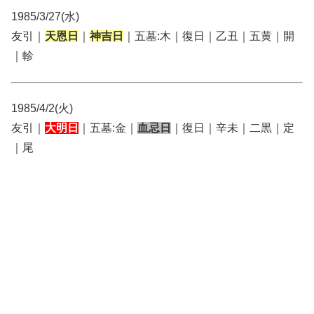
1985/3/27(水)
友引｜
天恩日
｜
神吉日
｜五墓:木｜復日｜乙丑｜五黄｜開
｜軫
1985/4/2(火)
友引｜
大明日
｜五墓:金｜
血忌日
｜復日｜辛未｜二黒｜定
｜尾