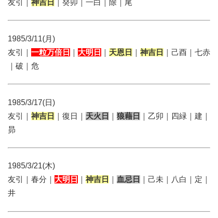
友引｜
神吉日
｜癸卯｜一白｜除｜尾
1985/3/11(月)
友引｜
一粒万倍日
｜
大明日
｜
天恩日
｜
神吉日
｜己酉｜七赤
｜破｜危
1985/3/17(日)
友引｜
神吉日
｜復日｜
天火日
｜
狼藉日
｜乙卯｜四緑｜建｜
昴
1985/3/21(木)
友引｜春分｜
大明日
｜
神吉日
｜
血忌日
｜己未｜八白｜定｜
井