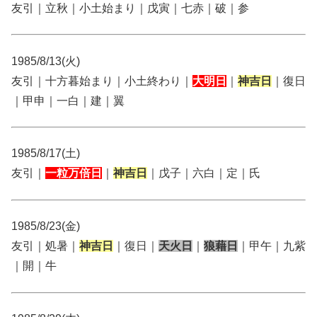
友引｜立秋｜小土始まり｜戊寅｜七赤｜破｜参
1985/8/13(火)
友引｜十方暮始まり｜小土終わり｜
大明日
｜
神吉日
｜復日
｜甲申｜一白｜建｜翼
1985/8/17(土)
友引｜
一粒万倍日
｜
神吉日
｜戊子｜六白｜定｜氏
1985/8/23(金)
友引｜処暑｜
神吉日
｜復日｜
天火日
｜
狼藉日
｜甲午｜九紫
｜開｜牛