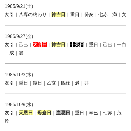
1985/9/21(土)
友引｜八専の終わり｜
神吉日
｜重日｜癸亥｜七赤｜満｜女
1985/9/27(金)
友引｜己巳｜
大明日
｜
神吉日
｜
十死日
｜重日｜己巳｜一白
｜成｜婁
1985/10/3(木)
友引｜重日｜復日｜乙亥｜四緑｜満｜井
1985/10/9(水)
友引｜
天恩日
｜
母倉日
｜
血忌日
｜重日｜辛巳｜七赤｜危｜
軫