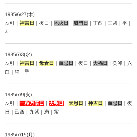
1985/6/27(木)
友引｜
神吉日
｜復日｜
地火日
｜
滅門日
｜丁酉｜三碧｜平｜
斗
1985/7/3(水)
友引｜
神吉日
｜
母倉日
｜
血忌日
｜復日｜
大禍日
｜癸卯｜六
白｜納｜壁
1985/7/9(火)
友引｜
一粒万倍日
｜
大明日
｜
天恩日
｜
神吉日
｜
血忌日
｜復
日｜己酉｜九紫｜満｜觜
1985/7/15(月)