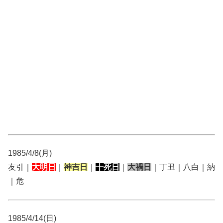
1985/4/8(月)
友引｜
大明日
｜
神吉日
｜
十死日
｜
大禍日
｜丁丑｜八白｜納
｜危
1985/4/14(日)