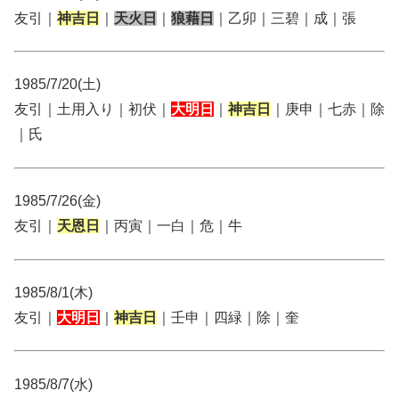
友引｜
神吉日
｜
天火日
｜
狼藉日
｜乙卯｜三碧｜成｜張
1985/7/20(土)
友引｜土用入り｜初伏｜
大明日
｜
神吉日
｜庚申｜七赤｜除
｜氏
1985/7/26(金)
友引｜
天恩日
｜丙寅｜一白｜危｜牛
1985/8/1(木)
友引｜
大明日
｜
神吉日
｜壬申｜四緑｜除｜奎
1985/8/7(水)