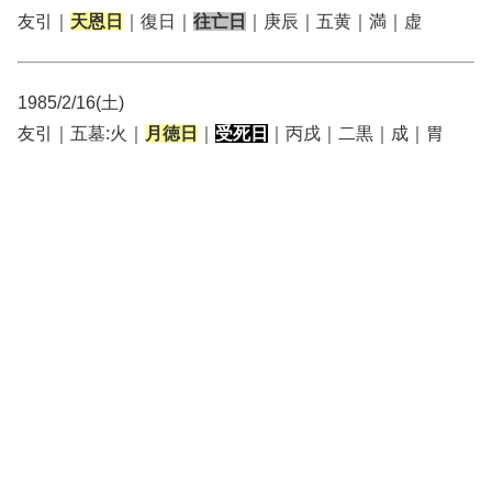
友引｜
天恩日
｜復日｜
往亡日
｜庚辰｜五黄｜満｜虚
1985/2/16(土)
友引｜五墓:火｜
月徳日
｜
受死日
｜丙戌｜二黒｜成｜胃