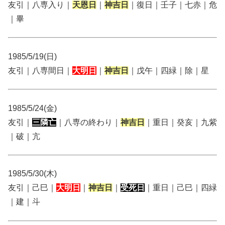
友引｜八専入り｜
天恩日
｜
神吉日
｜復日｜壬子｜七赤｜危
｜畢
1985/5/19(日)
友引｜八専間日｜
大明日
｜
神吉日
｜戊午｜四緑｜除｜星
1985/5/24(金)
友引｜
三隣亡
｜八専の終わり｜
神吉日
｜重日｜癸亥｜九紫
｜破｜亢
1985/5/30(木)
友引｜己巳｜
大明日
｜
神吉日
｜
受死日
｜重日｜己巳｜四緑
｜建｜斗