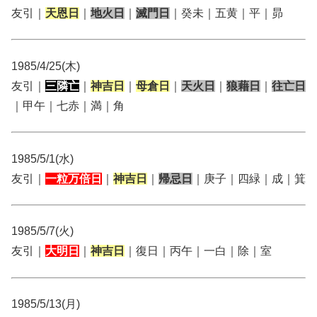
友引｜
天恩日
｜
地火日
｜
滅門日
｜癸未｜五黄｜平｜昴
1985/4/25(木)
友引｜
三隣亡
｜
神吉日
｜
母倉日
｜
天火日
｜
狼藉日
｜
往亡日
｜甲午｜七赤｜満｜角
1985/5/1(水)
友引｜
一粒万倍日
｜
神吉日
｜
帰忌日
｜庚子｜四緑｜成｜箕
1985/5/7(火)
友引｜
大明日
｜
神吉日
｜復日｜丙午｜一白｜除｜室
1985/5/13(月)