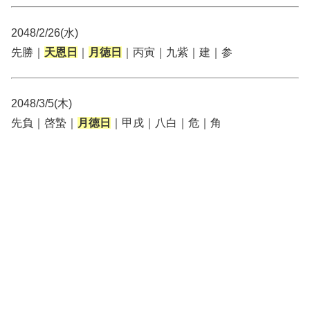
2048/2/26(水)
先勝｜
天恩日
｜
月徳日
｜丙寅｜九紫｜建｜参
2048/3/5(木)
先負｜啓蟄｜
月徳日
｜甲戌｜八白｜危｜角