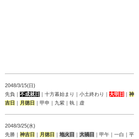
2048/3/15(日)
先負｜
不成就日
｜十方暮始まり｜小土終わり｜
大明日
｜
神
吉日
｜
月徳日
｜甲申｜九紫｜執｜虚
2048/3/25(水)
先勝｜
神吉日
｜
月徳日
｜
地火日
｜
大禍日
｜甲午｜一白｜平