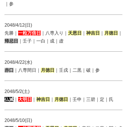
｜参
2048/4/12(日)
先勝｜
一粒万倍日
｜八専入り｜
天恩日
｜
神吉日
｜
月徳日
｜
帰忌日
｜壬子｜一白｜成｜虚
2048/4/22(水)
赤口
｜八専間日｜
月徳日
｜壬戌｜二黒｜破｜参
2048/5/2(土)
仏滅
｜
大明日
｜
神吉日
｜
月徳日
｜壬申｜三碧｜定｜氏
2048/5/10(日)