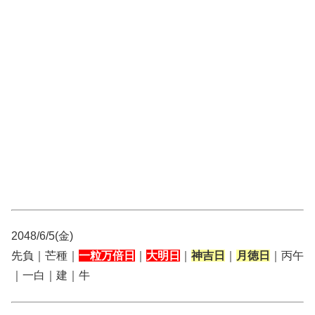
2048/6/5(金)
先負｜芒種｜
一粒万倍日
｜
大明日
｜
神吉日
｜
月徳日
｜丙午
｜一白｜建｜牛