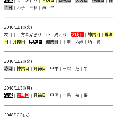
仏滅
｜大土終わり｜
月徳日
｜
帰忌日
｜
天火日
｜
狼藉日
｜
往
亡日
｜丙子｜三碧｜満｜畢
2048/11/10(火)
友引｜十方暮始まり｜小土終わり｜
大明日
｜
神吉日
｜
母倉
日
｜
月徳日
｜
受死日
｜
滅門日
｜甲申｜四緑｜納｜翼
2048/11/20(金)
赤口
｜
神吉日
｜
月徳日
｜甲午｜三碧｜危｜牛
2048/11/30(月)
仏滅
｜
大明日
｜
月徳日
｜甲辰｜二黒｜執｜畢
2048/12/8(火)