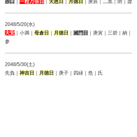
赤口
｜
一粒万倍日
｜
天恩日
｜
月徳日
｜庚辰｜二黒｜閉｜虚
2048/5/20(水)
大安
｜小満｜
母倉日
｜
月徳日
｜
滅門日
｜庚寅｜三碧｜納｜
参
2048/5/30(土)
先負｜
神吉日
｜
月徳日
｜庚子｜四緑｜危｜氏