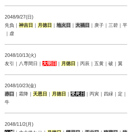
2048/9/27(日)
先負｜
神吉日
｜
月徳日
｜
地火日
｜
大禍日
｜庚子｜三碧｜平
｜虚
2048/10/13(火)
友引｜八専間日｜
大明日
｜
月徳日
｜丙辰｜五黄｜破｜翼
2048/10/23(金)
赤口
｜霜降｜
天恩日
｜
月徳日
｜
受死日
｜丙寅｜四緑｜定｜
牛
2048/11/2(月)