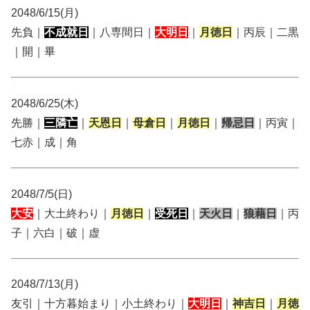
2048/6/15(月)
先負｜
不成就日
｜八専間日｜
大明日
｜
月徳日
｜丙辰｜二黒
｜開｜畢
2048/6/25(木)
先勝｜
三隣亡
｜
天恩日
｜
母倉日
｜
月徳日
｜
帰忌日
｜丙寅｜
七赤｜成｜角
2048/7/5(日)
大安
｜大土終わり｜
月徳日
｜
受死日
｜
天火日
｜
狼藉日
｜丙
子｜六白｜破｜虚
2048/7/13(月)
友引｜十方暮始まり｜小土終わり｜
大明日
｜
神吉日
｜
月徳