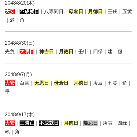
2048/8/20(木)
大安
｜
不成就日
｜八専間日｜
母倉日
｜
月徳日
｜壬戌｜五黄
｜満｜角
2048/8/30(日)
先負｜
大明日
｜
神吉日
｜
月徳日
｜壬申｜四緑｜建｜虚
2048/9/7(月)
大安
｜白露｜
天恩日
｜
母倉日
｜
月徳日
｜庚辰｜五黄｜危｜
畢
2048/9/17(木)
大安
｜
三隣亡
｜
不成就日
｜
月徳日
｜
帰忌日
｜庚寅｜四緑｜
執｜角