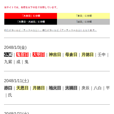
2048/1/3(金)
仏滅
｜
鬼宿日
｜
大明日
｜
神吉日
｜
母倉日
｜
月徳日
｜壬申｜
九紫｜成｜鬼
2048/1/11(土)
赤口
｜
天恩日
｜
月徳日
｜
地火日
｜
大禍日
｜庚辰｜八白｜平
｜氏
2048/1/21(火)