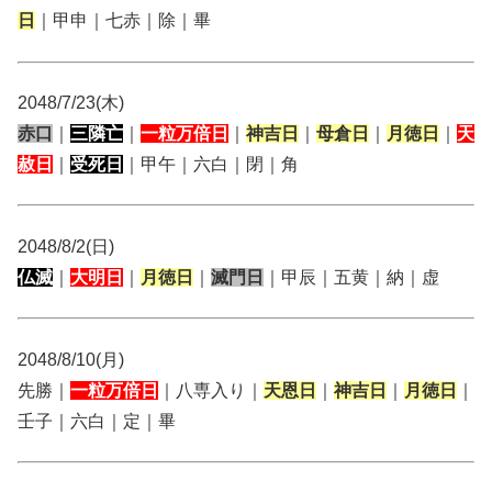
日
｜甲申｜七赤｜除｜畢
2048/7/23(木)
赤口
｜
三隣亡
｜
一粒万倍日
｜
神吉日
｜
母倉日
｜
月徳日
｜
天
赦日
｜
受死日
｜甲午｜六白｜閉｜角
2048/8/2(日)
仏滅
｜
大明日
｜
月徳日
｜
滅門日
｜甲辰｜五黄｜納｜虚
2048/8/10(月)
先勝｜
一粒万倍日
｜八専入り｜
天恩日
｜
神吉日
｜
月徳日
｜
壬子｜六白｜定｜畢