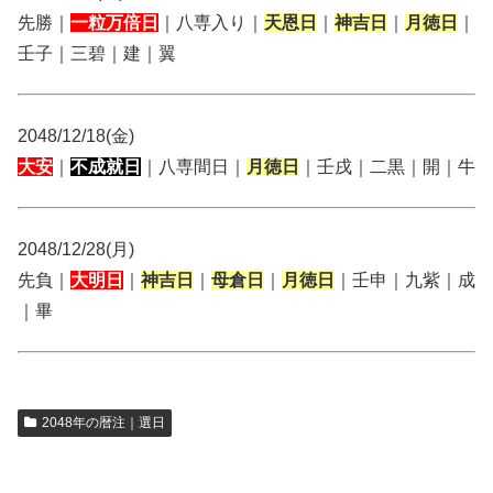
先勝｜
一粒万倍日
｜八専入り｜
天恩日
｜
神吉日
｜
月徳日
｜
壬子｜三碧｜建｜翼
2048/12/18(金)
大安
｜
不成就日
｜八専間日｜
月徳日
｜壬戌｜二黒｜開｜牛
2048/12/28(月)
先負｜
大明日
｜
神吉日
｜
母倉日
｜
月徳日
｜壬申｜九紫｜成
｜畢
2048年の暦注｜選日