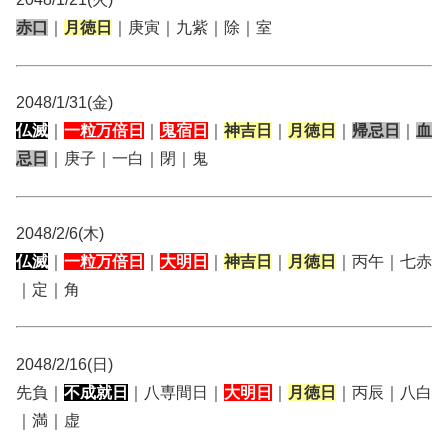
赤口
｜
月徳日
｜庚寅｜九紫｜除｜室
2048/1/31(金)
仏滅
｜
一粒万倍日
｜
鬼宿日
｜
神吉日
｜
月徳日
｜
帰忌日
｜
血
忌日
｜庚子｜一白｜閉｜鬼
2048/2/6(木)
仏滅
｜
一粒万倍日
｜
大明日
｜
神吉日
｜
月徳日
｜丙午｜七赤
｜定｜角
2048/2/16(日)
先負｜
不成就日
｜八専間日｜
大明日
｜
月徳日
｜丙辰｜八白
｜満｜虚