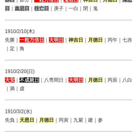
日
｜
血忌日
｜
往亡日
｜庚子｜一白｜閉｜鬼
1910/2/10(木)
先勝｜
一粒万倍日
｜
大明日
｜
神吉日
｜
月徳日
｜丙午｜七赤
｜定｜角
1910/2/20(日)
大安
｜
不成就日
｜八専間日｜
大明日
｜
月徳日
｜丙辰｜八白
｜満｜虚
1910/3/2(水)
先負｜
天恩日
｜
月徳日
｜丙寅｜九紫｜建｜参