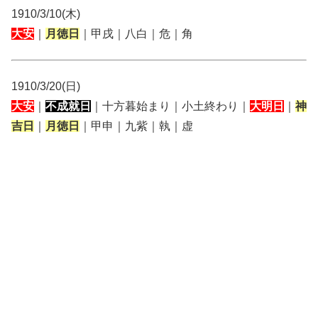
1910/3/10(木)
大安
｜
月徳日
｜甲戌｜八白｜危｜角
1910/3/20(日)
大安
｜
不成就日
｜十方暮始まり｜小土終わり｜
大明日
｜
神
吉日
｜
月徳日
｜甲申｜九紫｜執｜虚