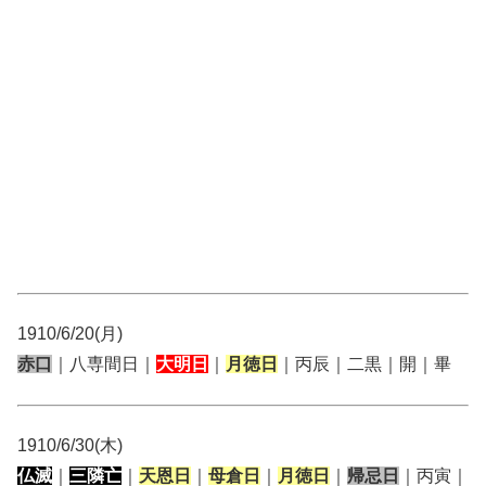
1910/6/20(月)
赤口
｜八専間日｜
大明日
｜
月徳日
｜丙辰｜二黒｜開｜畢
1910/6/30(木)
仏滅
｜
三隣亡
｜
天恩日
｜
母倉日
｜
月徳日
｜
帰忌日
｜丙寅｜