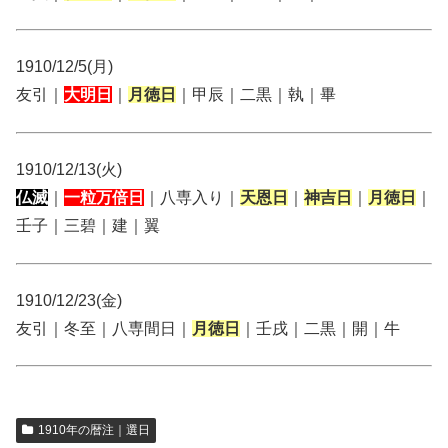
1910/12/5(月)
友引｜
大明日
｜
月徳日
｜甲辰｜二黒｜執｜畢
1910/12/13(火)
仏滅
｜
一粒万倍日
｜八専入り｜
天恩日
｜
神吉日
｜
月徳日
｜
壬子｜三碧｜建｜翼
1910/12/23(金)
友引｜冬至｜八専間日｜
月徳日
｜壬戌｜二黒｜開｜牛
1910年の暦注｜選日