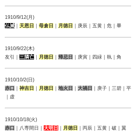
1910/9/12(月)
仏滅
｜
天恩日
｜
母倉日
｜
月徳日
｜庚辰｜五黄｜危｜畢
1910/9/22(木)
友引｜
三隣亡
｜
月徳日
｜
帰忌日
｜庚寅｜四緑｜執｜角
1910/10/2(日)
赤口
｜
神吉日
｜
月徳日
｜
地火日
｜
大禍日
｜庚子｜三碧｜平
｜虚
1910/10/18(火)
赤口
｜八専間日｜
大明日
｜
月徳日
｜丙辰｜五黄｜破｜翼