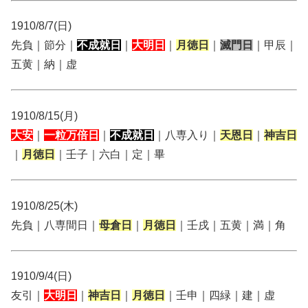
1910/8/7(日)
先負｜節分｜
不成就日
｜
大明日
｜
月徳日
｜
滅門日
｜甲辰｜
五黄｜納｜虚
1910/8/15(月)
大安
｜
一粒万倍日
｜
不成就日
｜八専入り｜
天恩日
｜
神吉日
｜
月徳日
｜壬子｜六白｜定｜畢
1910/8/25(木)
先負｜八専間日｜
母倉日
｜
月徳日
｜壬戌｜五黄｜満｜角
1910/9/4(日)
友引｜
大明日
｜
神吉日
｜
月徳日
｜壬申｜四緑｜建｜虚