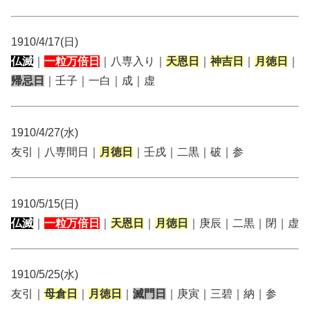
1910/4/17(日)
仏滅
｜
一粒万倍日
｜八専入り｜
天恩日
｜
神吉日
｜
月徳日
｜
帰忌日
｜壬子｜一白｜成｜虚
1910/4/27(水)
友引｜八専間日｜
月徳日
｜壬戌｜二黒｜破｜参
1910/5/15(日)
仏滅
｜
一粒万倍日
｜
天恩日
｜
月徳日
｜庚辰｜二黒｜閉｜虚
1910/5/25(水)
友引｜
母倉日
｜
月徳日
｜
滅門日
｜庚寅｜三碧｜納｜参