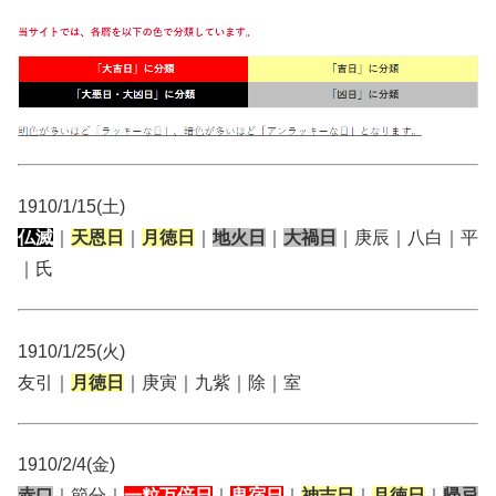
1910/1/15(土)
仏滅
｜
天恩日
｜
月徳日
｜
地火日
｜
大禍日
｜庚辰｜八白｜平
｜氏
1910/1/25(火)
友引｜
月徳日
｜庚寅｜九紫｜除｜室
1910/2/4(金)
赤口
｜節分｜
一粒万倍日
｜
鬼宿日
｜
神吉日
｜
月徳日
｜
帰忌