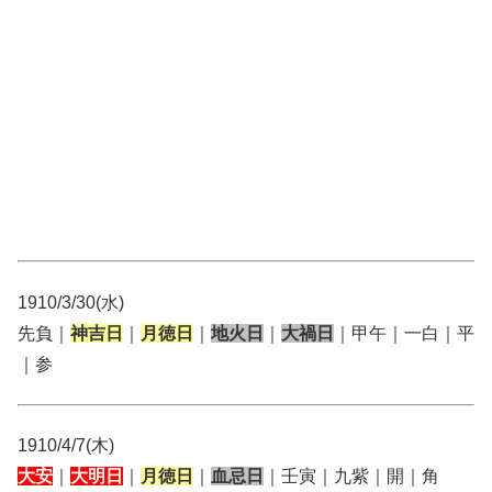
1910/3/30(水)
先負｜
神吉日
｜
月徳日
｜
地火日
｜
大禍日
｜甲午｜一白｜平
｜参
1910/4/7(木)
大安
｜
大明日
｜
月徳日
｜
血忌日
｜壬寅｜九紫｜開｜角