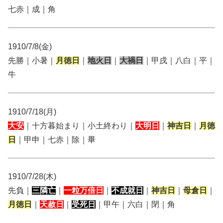
七赤｜成｜角
1910/7/8(金)
先勝｜小暑｜
月徳日
｜
地火日
｜
大禍日
｜甲戌｜八白｜平｜
牛
1910/7/18(月)
大安
｜十方暮始まり｜小土終わり｜
大明日
｜
神吉日
｜
月徳
日
｜甲申｜七赤｜除｜畢
1910/7/28(木)
先負｜
三隣亡
｜
一粒万倍日
｜
不成就日
｜
神吉日
｜
母倉日
｜
月徳日
｜
天赦日
｜
受死日
｜甲午｜六白｜閉｜角