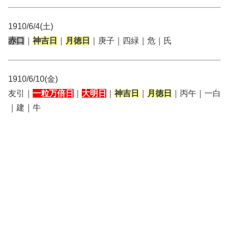
1910/6/4(土)
赤口
｜
神吉日
｜
月徳日
｜庚子｜四緑｜危｜氏
1910/6/10(金)
友引｜
一粒万倍日
｜
大明日
｜
神吉日
｜
月徳日
｜丙午｜一白
｜建｜牛