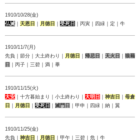
1910/10/28(金)
仏滅
｜
天恩日
｜
月徳日
｜
受死日
｜丙寅｜四緑｜定｜牛
1910/11/7(月)
先負｜節分｜大土終わり｜
月徳日
｜
帰忌日
｜
天火日
｜
狼藉
日
｜丙子｜三碧｜満｜畢
1910/11/15(火)
大安
｜十方暮始まり｜小土終わり｜
大明日
｜
神吉日
｜
母倉
日
｜
月徳日
｜
受死日
｜
滅門日
｜甲申｜四緑｜納｜翼
1910/11/25(金)
先負｜
神吉日
｜
月徳日
｜甲午｜三碧｜危｜牛