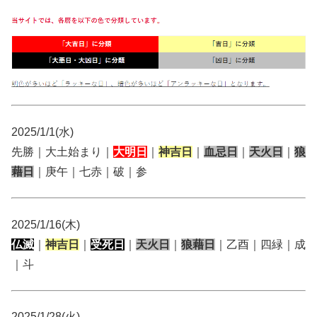
2025/1/1(水)
先勝｜大土始まり｜
大明日
｜
神吉日
｜
血忌日
｜
天火日
｜
狼
藉日
｜庚午｜七赤｜破｜参
2025/1/16(木)
仏滅
｜
神吉日
｜
受死日
｜
天火日
｜
狼藉日
｜乙酉｜四緑｜成
｜斗
2025/1/28(火)