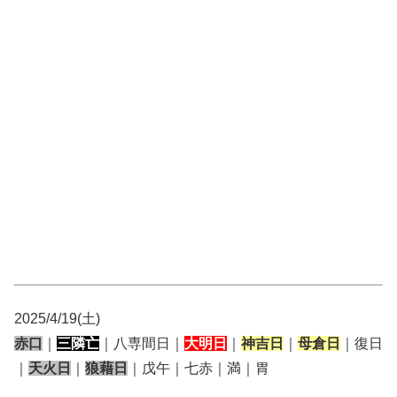
2025/4/19(土)
赤口
｜
三隣亡
｜八専間日｜
大明日
｜
神吉日
｜
母倉日
｜復日
｜
天火日
｜
狼藉日
｜戊午｜七赤｜満｜胃