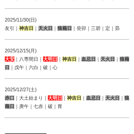
2025/11/30(日)
友引｜
神吉日
｜
天火日
｜
狼藉日
｜癸卯｜三碧｜定｜昴
2025/12/15(月)
大安
｜八専間日｜
大明日
｜
神吉日
｜
血忌日
｜
天火日
｜
狼藉
日
｜戊午｜六白｜破｜心
2025/12/27(土)
赤口
｜大土始まり｜
大明日
｜
神吉日
｜
血忌日
｜
天火日
｜
狼
藉日
｜庚午｜七赤｜破｜胃