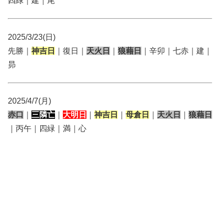
四緑｜建｜尾
2025/3/23(日)
先勝｜
神吉日
｜復日｜
天火日
｜
狼藉日
｜辛卯｜七赤｜建｜
昴
2025/4/7(月)
赤口
｜
三隣亡
｜
大明日
｜
神吉日
｜
母倉日
｜
天火日
｜
狼藉日
｜丙午｜四緑｜満｜心