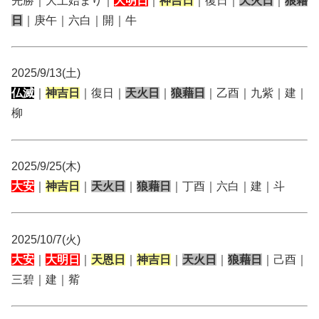
先勝｜大土始まり｜
大明日
｜
神吉日
｜復日｜
天火日
｜
狼藉
日
｜庚午｜六白｜開｜牛
2025/9/13(土)
仏滅
｜
神吉日
｜復日｜
天火日
｜
狼藉日
｜乙酉｜九紫｜建｜
柳
2025/9/25(木)
大安
｜
神吉日
｜
天火日
｜
狼藉日
｜丁酉｜六白｜建｜斗
2025/10/7(火)
大安
｜
大明日
｜
天恩日
｜
神吉日
｜
天火日
｜
狼藉日
｜己酉｜
三碧｜建｜觜