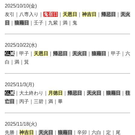
2025/10/10(金)
友引｜八専入り｜
鬼宿日
｜
天恩日
｜
神吉日
｜
帰忌日
｜
天火
日
｜
狼藉日
｜壬子｜九紫｜満｜鬼
2025/10/22(水)
仏滅
｜甲子｜
天恩日
｜
帰忌日
｜
天火日
｜
狼藉日
｜甲子｜六
白｜満｜箕
2025/11/3(月)
仏滅
｜大土終わり｜
月徳日
｜
帰忌日
｜
天火日
｜
狼藉日
｜
往
亡日
｜丙子｜三碧｜満｜畢
2025/11/18(火)
先勝｜
神吉日
｜
天火日
｜
狼藉日
｜辛卯｜六白｜定｜尾