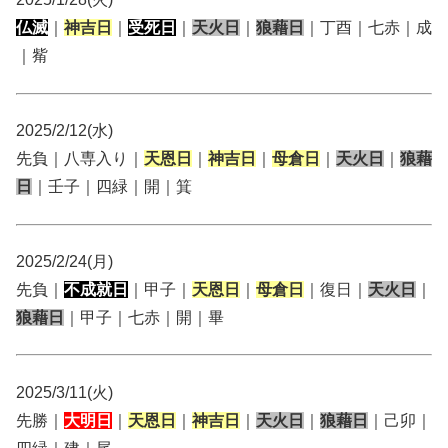
仏滅
｜
神吉日
｜
受死日
｜
天火日
｜
狼藉日
｜丁酉｜七赤｜成
｜觜
2025/2/12(水)
先負｜八専入り｜
天恩日
｜
神吉日
｜
母倉日
｜
天火日
｜
狼藉
日
｜壬子｜四緑｜開｜箕
2025/2/24(月)
先負｜
不成就日
｜甲子｜
天恩日
｜
母倉日
｜復日｜
天火日
｜
狼藉日
｜甲子｜七赤｜開｜畢
2025/3/11(火)
先勝｜
大明日
｜
天恩日
｜
神吉日
｜
天火日
｜
狼藉日
｜己卯｜