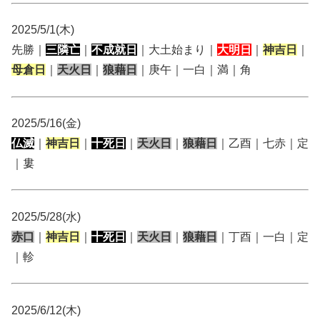
2025/5/1(木)
先勝｜
三隣亡
｜
不成就日
｜大土始まり｜
大明日
｜
神吉日
｜
母倉日
｜
天火日
｜
狼藉日
｜庚午｜一白｜満｜角
2025/5/16(金)
仏滅
｜
神吉日
｜
十死日
｜
天火日
｜
狼藉日
｜乙酉｜七赤｜定
｜婁
2025/5/28(水)
赤口
｜
神吉日
｜
十死日
｜
天火日
｜
狼藉日
｜丁酉｜一白｜定
｜軫
2025/6/12(木)