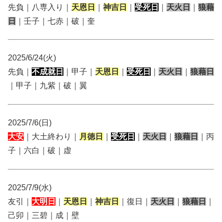
先負｜八専入り｜
天恩日
｜
神吉日
｜
受死日
｜
天火日
｜
狼藉
日
｜壬子｜七赤｜破｜奎
2025/6/24(火)
先負｜
不成就日
｜甲子｜
天恩日
｜
受死日
｜
天火日
｜
狼藉日
｜甲子｜九紫｜破｜翼
2025/7/6(日)
大安
｜大土終わり｜
月徳日
｜
受死日
｜
天火日
｜
狼藉日
｜丙
子｜六白｜破｜虚
2025/7/9(水)
友引｜
大明日
｜
天恩日
｜
神吉日
｜復日｜
天火日
｜
狼藉日
｜
己卯｜三碧｜成｜壁