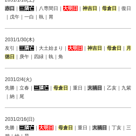
赤口
｜
三隣亡
｜八専間日｜
大明日
｜
神吉日
｜
母倉日
｜復日
｜戊午｜一白｜執｜胃
2031/1/30(木)
友引｜
三隣亡
｜大土始まり｜
大明日
｜
神吉日
｜
母倉日
｜
月
徳日
｜庚午｜四緑｜執｜角
2031/2/4(火)
先勝｜立春｜
三隣亡
｜
母倉日
｜重日｜
大禍日
｜乙亥｜九紫
｜納｜尾
2031/2/16(日)
先勝｜
三隣亡
｜
大明日
｜
母倉日
｜重日｜
大禍日
｜丁亥｜三