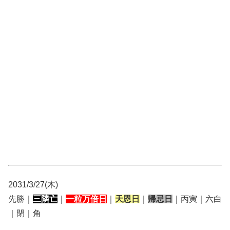
2031/3/27(木)
先勝｜
三隣亡
｜
一粒万倍日
｜
天恩日
｜
帰忌日
｜丙寅｜六白
｜閉｜角