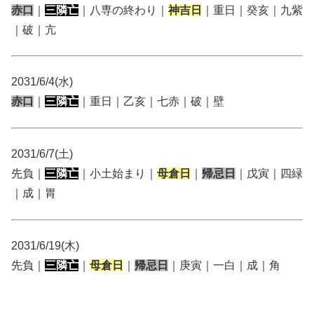
赤口
｜
三隣亡
｜八専の終わり｜
神吉日
｜重日｜癸亥｜九紫
｜破｜亢
2031/6/4(水)
赤口
｜
三隣亡
｜重日｜乙亥｜七赤｜破｜壁
2031/6/7(土)
先負｜
三隣亡
｜小土始まり｜
母倉日
｜
帰忌日
｜戊寅｜四緑
｜成｜胃
2031/6/19(木)
先負｜
三隣亡
｜
母倉日
｜
帰忌日
｜庚寅｜一白｜成｜角