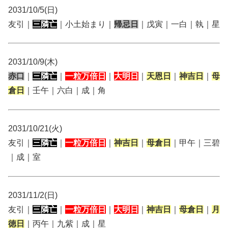
2031/10/5(日)
友引｜
三隣亡
｜小土始まり｜
帰忌日
｜戊寅｜一白｜執｜星
2031/10/9(木)
赤口
｜
三隣亡
｜
一粒万倍日
｜
大明日
｜
天恩日
｜
神吉日
｜
母
倉日
｜壬午｜六白｜成｜角
2031/10/21(火)
友引｜
三隣亡
｜
一粒万倍日
｜
神吉日
｜
母倉日
｜甲午｜三碧
｜成｜室
2031/11/2(日)
友引｜
三隣亡
｜
一粒万倍日
｜
大明日
｜
神吉日
｜
母倉日
｜
月
徳日
｜丙午｜九紫｜成｜星