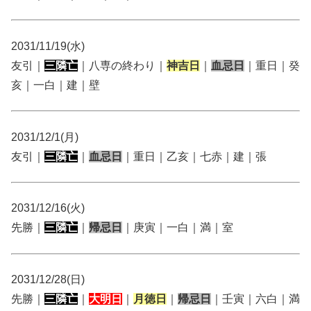
2031/11/19(水)
友引｜
三隣亡
｜八専の終わり｜
神吉日
｜
血忌日
｜重日｜癸
亥｜一白｜建｜壁
2031/12/1(月)
友引｜
三隣亡
｜
血忌日
｜重日｜乙亥｜七赤｜建｜張
2031/12/16(火)
先勝｜
三隣亡
｜
帰忌日
｜庚寅｜一白｜満｜室
2031/12/28(日)
先勝｜
三隣亡
｜
大明日
｜
月徳日
｜
帰忌日
｜壬寅｜六白｜満