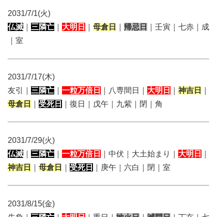
2031/7/1(火)
仏滅
｜
三隣亡
｜
大明日
｜
母倉日
｜
帰忌日
｜壬寅｜七赤｜成
｜室
2031/7/17(木)
友引｜
三隣亡
｜
一粒万倍日
｜八専間日｜
大明日
｜
神吉日
｜
母倉日
｜
受死日
｜復日｜戊午｜九紫｜閉｜角
2031/7/29(火)
仏滅
｜
三隣亡
｜
一粒万倍日
｜中伏｜大土始まり｜
大明日
｜
神吉日
｜
母倉日
｜
受死日
｜庚午｜六白｜閉｜室
2031/8/15(金)