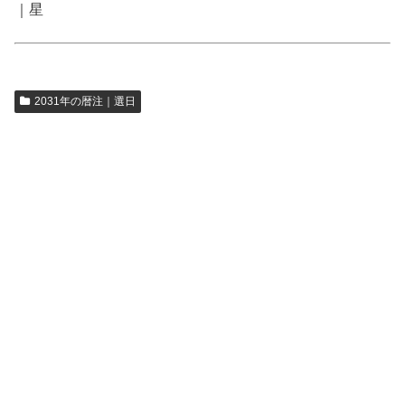
｜星
2031年の暦注｜選日