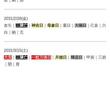
碧｜納｜昴
2031/2/28(金)
友引｜
三隣亡
｜
神吉日
｜
母倉日
｜重日｜
大禍日
｜己亥｜六
白｜納｜亢
2031/3/15(土)
大安
｜
三隣亡
｜
一粒万倍日
｜
月徳日
｜
帰忌日
｜甲寅｜三碧
｜閉｜胃