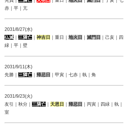
先負｜
三隣亡
｜
大明日
｜重日｜
地火日
｜
滅門日
｜丁亥｜七
赤｜平｜亢
2031/8/27(水)
仏滅
｜
三隣亡
｜
神吉日
｜重日｜
地火日
｜
滅門日
｜己亥｜四
緑｜平｜壁
2031/9/11(木)
先勝｜
三隣亡
｜
帰忌日
｜甲寅｜七赤｜執｜角
2031/9/23(火)
友引｜秋分｜
三隣亡
｜
天恩日
｜
帰忌日
｜丙寅｜四緑｜執｜
室