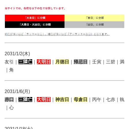
2031/1/2(木)
友引｜
三隣亡
｜
大明日
｜
月徳日
｜
帰忌日
｜壬寅｜三碧｜満
｜角
2031/1/6(月)
赤口
｜
三隣亡
｜
大明日
｜
神吉日
｜
母倉日
｜丙午｜七赤｜執
｜心
2031/1/18(土)