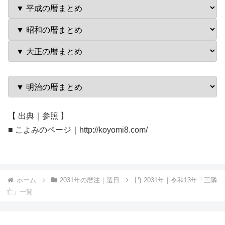
【 出典｜参照 】
■ こよみのページ｜http://koyomi8.com/
ホーム
2031年の暦注｜選日
2031年｜令和13年「三隣
亡」一覧