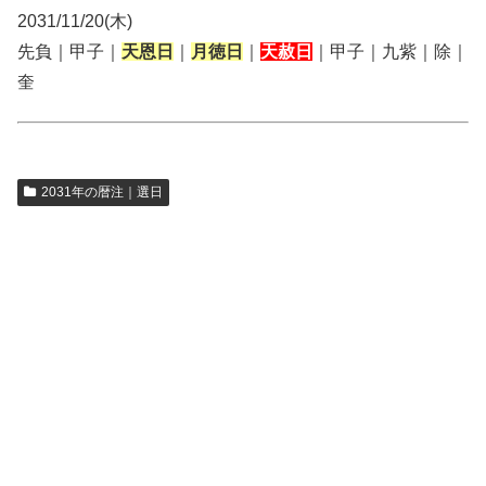
2031/11/20(木)
先負｜甲子｜
天恩日
｜
月徳日
｜
天赦日
｜甲子｜九紫｜除｜
奎
2031年の暦注｜選日