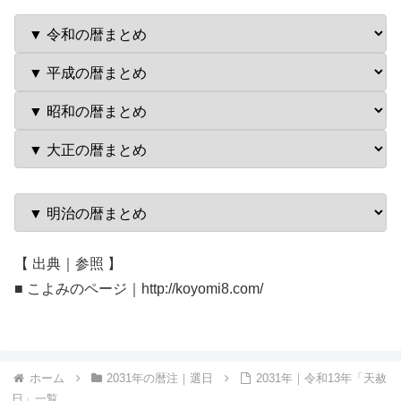
【 出典｜参照 】
■ こよみのページ｜http://koyomi8.com/
ホーム
2031年の暦注｜選日
2031年｜令和13年「天赦
日」一覧