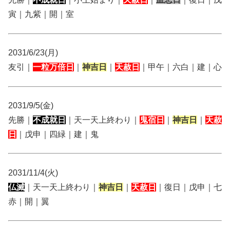
寅｜九紫｜開｜室
2031/6/23(月)
友引｜
一粒万倍日
｜
神吉日
｜
天赦日
｜甲午｜六白｜建｜心
2031/9/5(金)
先勝｜
不成就日
｜天一天上終わり｜
鬼宿日
｜
神吉日
｜
天赦
日
｜戊申｜四緑｜建｜鬼
2031/11/4(火)
仏滅
｜天一天上終わり｜
神吉日
｜
天赦日
｜復日｜戊申｜七
赤｜開｜翼