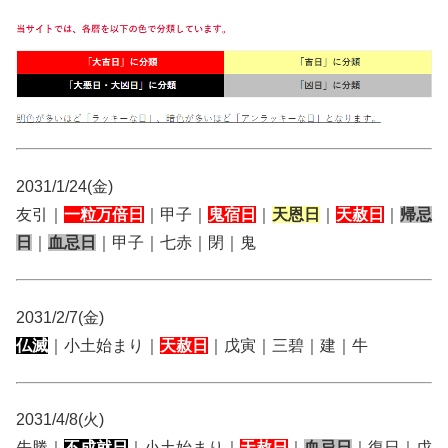
2031/1/24(金)
友引｜
一粒万倍日
｜甲子｜
鬼宿日
｜
天恩日
｜
天赦日
｜
帰忌
日
｜
血忌日
｜甲子｜七赤｜閉｜鬼
2031/2/7(金)
仏滅
｜小土始まり｜
天赦日
｜戊寅｜三碧｜建｜牛
2031/4/8(火)
先勝｜
不成就日
｜小土始まり｜
天赦日
｜
血忌日
｜復日｜戊