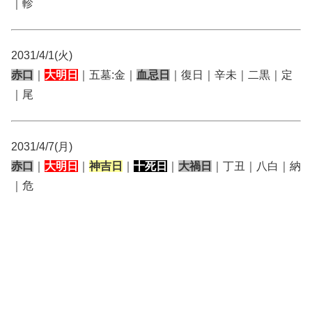
｜軫
2031/4/1(火)
赤口
｜
大明日
｜五墓:金｜
血忌日
｜復日｜辛未｜二黒｜定
｜尾
2031/4/7(月)
赤口
｜
大明日
｜
神吉日
｜
十死日
｜
大禍日
｜丁丑｜八白｜納
｜危