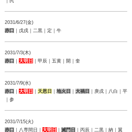
｜氏
2031/6/27(金)
赤口
｜戊戌｜二黒｜定｜牛
2031/7/3(木)
赤口
｜
大明日
｜甲辰｜五黄｜開｜奎
2031/7/9(水)
赤口
｜
大明日
｜
天恩日
｜
地火日
｜
大禍日
｜庚戌｜八白｜平
｜参
2031/7/15(火)
赤口
｜八専間日｜
大明日
｜
滅門日
｜丙辰｜二黒｜納｜翼