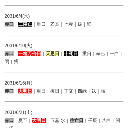
2031/6/4(水)
赤口
｜
三隣亡
｜重日｜乙亥｜七赤｜破｜壁
2031/6/10(火)
赤口
｜
一粒万倍日
｜
天恩日
｜
十死日
｜重日｜辛巳｜一白｜
閉｜觜
2031/6/16(月)
赤口
｜
大明日
｜重日｜復日｜丁亥｜四緑｜執｜張
2031/6/21(土)
赤口
｜夏至｜
大明日
｜五墓:水｜
往亡日
｜壬辰｜八白｜開