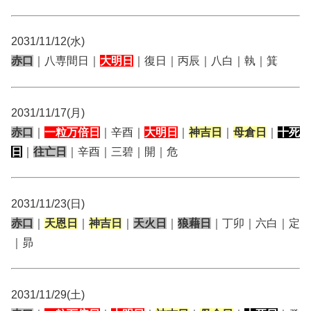
2031/11/12(水)
赤口
｜八専間日｜
大明日
｜復日｜丙辰｜八白｜執｜箕
2031/11/17(月)
赤口
｜
一粒万倍日
｜辛酉｜
大明日
｜
神吉日
｜
母倉日
｜
十死
日
｜
往亡日
｜辛酉｜三碧｜開｜危
2031/11/23(日)
赤口
｜
天恩日
｜
神吉日
｜
天火日
｜
狼藉日
｜丁卯｜六白｜定
｜昴
2031/11/29(土)