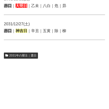
赤口
｜
大明日
｜乙未｜八白｜危｜昴
2031/12/27(土)
赤口
｜
神吉日
｜辛丑｜五黄｜除｜柳
2031年の暦注｜選日