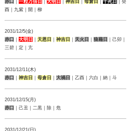
赤口
｜
一粒万倍日
｜
大明日
｜
神吉日
｜
母倉日
｜
十死日
｜癸
酉｜九紫｜開｜柳
2031/12/5(金)
赤口
｜
大明日
｜
天恩日
｜
神吉日
｜
天火日
｜
狼藉日
｜己卯｜
三碧｜定｜亢
2031/12/11(木)
赤口
｜
神吉日
｜
母倉日
｜
大禍日
｜乙酉｜六白｜納｜斗
2031/12/15(月)
赤口
｜己丑｜二黒｜除｜危
2031/12/21(日)