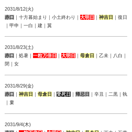
2031/8/12(火)
赤口
｜十方暮始まり｜小土終わり｜
大明日
｜
神吉日
｜復日
｜甲申｜一白｜建｜翼
2031/8/23(土)
赤口
｜処暑｜
一粒万倍日
｜
大明日
｜
母倉日
｜乙未｜八白｜
閉｜女
2031/8/29(金)
赤口
｜
神吉日
｜
母倉日
｜
受死日
｜
帰忌日
｜辛丑｜二黒｜執
｜婁
2031/9/4(木)