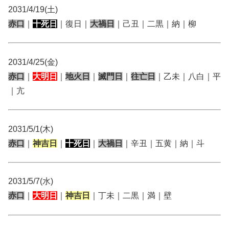
2031/4/19(土)
赤口
｜
十死日
｜復日｜
大禍日
｜己丑｜二黒｜納｜柳
2031/4/25(金)
赤口
｜
大明日
｜
地火日
｜
滅門日
｜
往亡日
｜乙未｜八白｜平
｜亢
2031/5/1(木)
赤口
｜
神吉日
｜
十死日
｜
大禍日
｜辛丑｜五黄｜納｜斗
2031/5/7(水)
赤口
｜
大明日
｜
神吉日
｜丁未｜二黒｜満｜壁