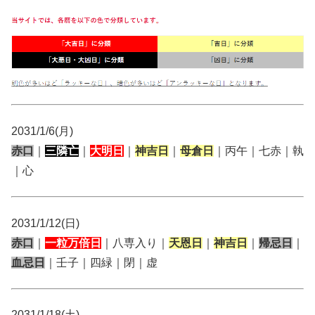
2031/1/6(月)
赤口
｜
三隣亡
｜
大明日
｜
神吉日
｜
母倉日
｜丙午｜七赤｜執
｜心
2031/1/12(日)
赤口
｜
一粒万倍日
｜八専入り｜
天恩日
｜
神吉日
｜
帰忌日
｜
血忌日
｜壬子｜四緑｜閉｜虚
2031/1/18(土)