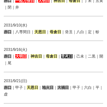
赤口
｜
一粒万倍日
｜
大明日
｜
神吉日
｜
母倉日
｜丁未｜五黄
｜閉｜井
2031/9/10(水)
赤口
｜八専間日｜
天恩日
｜
母倉日
｜癸丑｜八白｜定｜軫
2031/9/16(火)
赤口
｜
大明日
｜
神吉日
｜
母倉日
｜
受死日
｜己未｜二黒｜開
｜尾
2031/9/21(日)
赤口
｜甲子｜
天恩日
｜
地火日
｜
大禍日
｜甲子｜六白｜平｜
虚