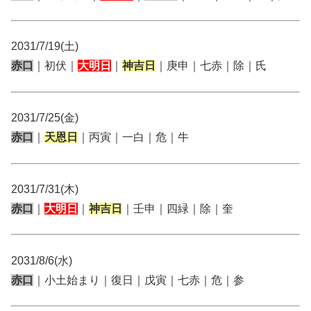
2031/7/19(土)
赤口
｜初伏｜
大明日
｜
神吉日
｜庚申｜七赤｜除｜氏
2031/7/25(金)
赤口
｜
天恩日
｜丙寅｜一白｜危｜牛
2031/7/31(木)
赤口
｜
大明日
｜
神吉日
｜壬申｜四緑｜除｜奎
2031/8/6(水)
赤口
｜小土始まり｜復日｜戊寅｜七赤｜危｜参