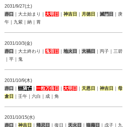
2031/9/27(土)
赤口
｜大土始まり｜
大明日
｜
神吉日
｜
月徳日
｜
滅門日
｜庚
午｜九紫｜納｜胃
2031/10/3(金)
赤口
｜大土終わり｜
鬼宿日
｜
地火日
｜
大禍日
｜丙子｜三碧
｜平｜鬼
2031/10/9(木)
赤口
｜
三隣亡
｜
一粒万倍日
｜
大明日
｜
天恩日
｜
神吉日
｜
母
倉日
｜壬午｜六白｜成｜角
2031/10/15(水)
赤口
｜
神吉日
｜
帰忌日
｜復日｜
天火日
｜
狼藉日
｜戊子｜九