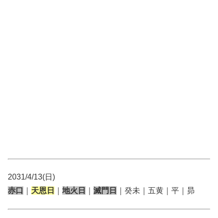
2031/4/13(日)
赤口
｜
天恩日
｜
地火日
｜
滅門日
｜癸未｜五黄｜平｜昴