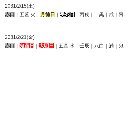
2031/2/15(土)
赤口
｜五墓:火｜
月徳日
｜
受死日
｜丙戌｜二黒｜成｜胃
2031/2/21(金)
赤口
｜
鬼宿日
｜
大明日
｜五墓:水｜壬辰｜八白｜満｜鬼