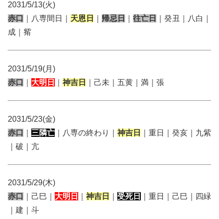
2031/5/13(火)
赤口
｜八専間日｜
天恩日
｜
帰忌日
｜
往亡日
｜癸丑｜八白｜
成｜觜
2031/5/19(月)
赤口
｜
大明日
｜
神吉日
｜己未｜五黄｜満｜張
2031/5/23(金)
赤口
｜
三隣亡
｜八専の終わり｜
神吉日
｜重日｜癸亥｜九紫
｜破｜亢
2031/5/29(木)
赤口
｜己巳｜
大明日
｜
神吉日
｜
受死日
｜重日｜己巳｜四緑
｜建｜斗