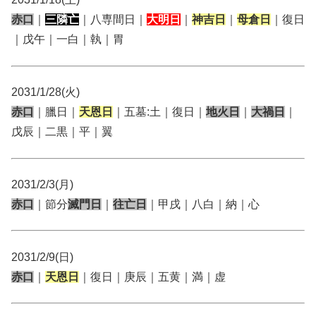
赤口
｜
三隣亡
｜八専間日｜
大明日
｜
神吉日
｜
母倉日
｜復日
｜戊午｜一白｜執｜胃
2031/1/28(火)
赤口
｜臘日｜
天恩日
｜五墓:土｜復日｜
地火日
｜
大禍日
｜
戊辰｜二黒｜平｜翼
2031/2/3(月)
赤口
｜節分
滅門日
｜
往亡日
｜甲戌｜八白｜納｜心
2031/2/9(日)
赤口
｜
天恩日
｜復日｜庚辰｜五黄｜満｜虚