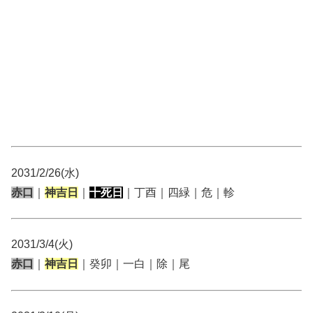
2031/2/26(水)
赤口
｜
神吉日
｜
十死日
｜丁酉｜四緑｜危｜軫
2031/3/4(火)
赤口
｜
神吉日
｜癸卯｜一白｜除｜尾