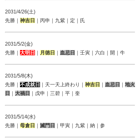
2031/4/26(土)
先勝｜
神吉日
｜丙申｜九紫｜定｜氏
2031/5/2(金)
先勝｜
大明日
｜
月徳日
｜
血忌日
｜壬寅｜六白｜開｜牛
2031/5/8(木)
先勝｜
不成就日
｜天一天上終わり｜
神吉日
｜
血忌日
｜
地火
日
｜
大禍日
｜戊申｜三碧｜平｜奎
2031/5/14(水)
先勝｜
母倉日
｜
滅門日
｜甲寅｜九紫｜納｜参