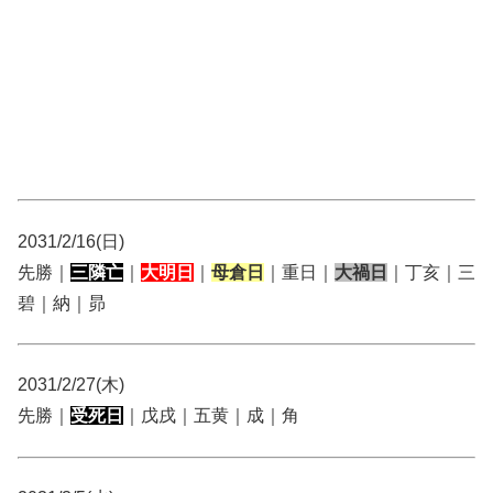
2031/2/16(日)
先勝｜
三隣亡
｜
大明日
｜
母倉日
｜重日｜
大禍日
｜丁亥｜三
碧｜納｜昴
2031/2/27(木)
先勝｜
受死日
｜戊戌｜五黄｜成｜角