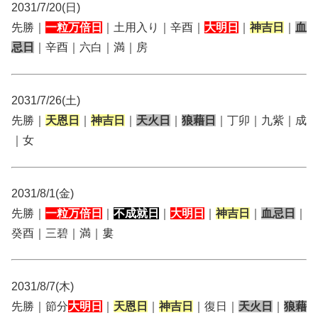
2031/7/20(日)
先勝｜
一粒万倍日
｜土用入り｜辛酉｜
大明日
｜
神吉日
｜
血
忌日
｜辛酉｜六白｜満｜房
2031/7/26(土)
先勝｜
天恩日
｜
神吉日
｜
天火日
｜
狼藉日
｜丁卯｜九紫｜成
｜女
2031/8/1(金)
先勝｜
一粒万倍日
｜
不成就日
｜
大明日
｜
神吉日
｜
血忌日
｜
癸酉｜三碧｜満｜婁
2031/8/7(木)
先勝｜節分
大明日
｜
天恩日
｜
神吉日
｜復日｜
天火日
｜
狼藉