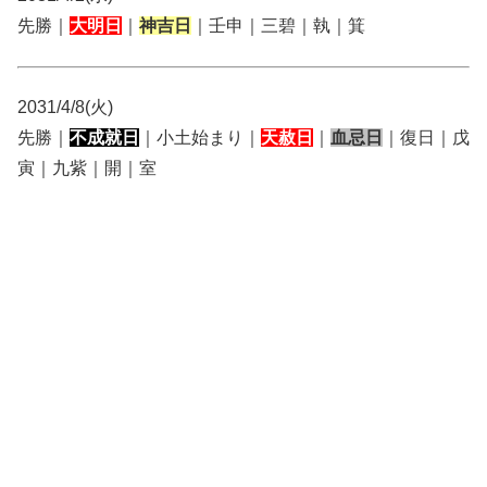
先勝｜
大明日
｜
神吉日
｜壬申｜三碧｜執｜箕
2031/4/8(火)
先勝｜
不成就日
｜小土始まり｜
天赦日
｜
血忌日
｜復日｜戊
寅｜九紫｜開｜室