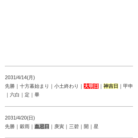
2031/4/14(月)
先勝｜十方暮始まり｜小土終わり｜
大明日
｜
神吉日
｜甲申
｜六白｜定｜畢
2031/4/20(日)
先勝｜穀雨｜
血忌日
｜庚寅｜三碧｜開｜星