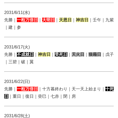
2031/6/11(水)
先勝｜
一粒万倍日
｜
大明日
｜
天恩日
｜
神吉日
｜壬午｜九紫
｜建｜参
2031/6/17(火)
先勝｜
不成就日
｜
神吉日
｜
受死日
｜
天火日
｜
狼藉日
｜戊子
｜三碧｜破｜翼
2031/6/22(日)
先勝｜
一粒万倍日
｜十方暮終わり｜天一天上始まり｜
十死
日
｜重日｜復日｜癸巳｜七赤｜閉｜房
2031/6/28(土)