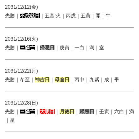
2031/12/12(金)
先勝｜
不成就日
｜五墓:火｜丙戌｜五黄｜開｜牛
2031/12/16(火)
先勝｜
三隣亡
｜
帰忌日
｜庚寅｜一白｜満｜室
2031/12/22(月)
先勝｜冬至｜
神吉日
｜
母倉日
｜丙申｜九紫｜成｜畢
2031/12/28(日)
先勝｜
三隣亡
｜
大明日
｜
月徳日
｜
帰忌日
｜壬寅｜六白｜満
｜星