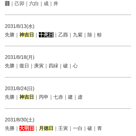
日
｜己卯｜六白｜成｜井
2031/8/13(水)
先勝｜
神吉日
｜
十死日
｜乙酉｜九紫｜除｜軫
2031/8/18(月)
先勝｜復日｜庚寅｜四緑｜破｜心
2031/8/24(日)
先勝｜
神吉日
｜丙申｜七赤｜建｜虚
2031/8/30(土)
先勝｜
大明日
｜
月徳日
｜壬寅｜一白｜破｜胃