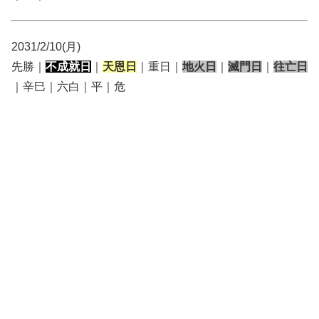
2031/2/10(月)
先勝｜
不成就日
｜
天恩日
｜重日｜
地火日
｜
滅門日
｜
往亡日
｜辛巳｜六白｜平｜危