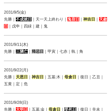
2031/9/5(金)
先勝｜
不成就日
｜天一天上終わり｜
鬼宿日
｜
神吉日
｜
天赦
日
｜戊申｜四緑｜建｜鬼
2031/9/11(木)
先勝｜
三隣亡
｜
帰忌日
｜甲寅｜七赤｜執｜角
2031/9/22(月)
先勝｜
天恩日
｜
神吉日
｜五墓:木｜
母倉日
｜復日｜乙丑｜
五黄｜定｜危
2031/9/28(日)
先勝｜
大明日
｜五墓:金｜
母倉日
｜
受死日
｜復日｜辛未｜