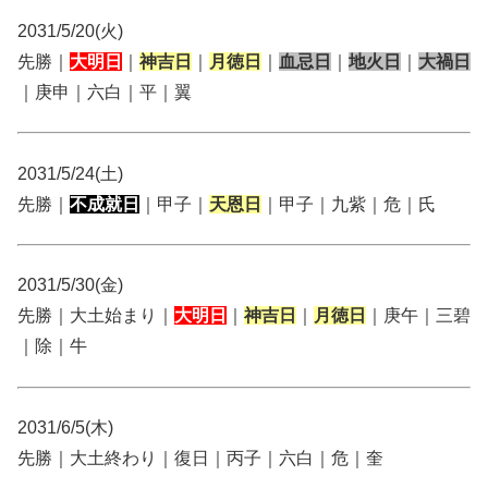
2031/5/20(火)
先勝｜
大明日
｜
神吉日
｜
月徳日
｜
血忌日
｜
地火日
｜
大禍日
｜庚申｜六白｜平｜翼
2031/5/24(土)
先勝｜
不成就日
｜甲子｜
天恩日
｜甲子｜九紫｜危｜氏
2031/5/30(金)
先勝｜大土始まり｜
大明日
｜
神吉日
｜
月徳日
｜庚午｜三碧
｜除｜牛
2031/6/5(木)
先勝｜大土終わり｜復日｜丙子｜六白｜危｜奎