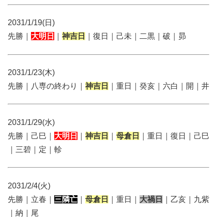
2031/1/19(日)
先勝｜
大明日
｜
神吉日
｜復日｜己未｜二黒｜破｜昴
2031/1/23(木)
先勝｜八専の終わり｜
神吉日
｜重日｜癸亥｜六白｜開｜井
2031/1/29(水)
先勝｜己巳｜
大明日
｜
神吉日
｜
母倉日
｜重日｜復日｜己巳
｜三碧｜定｜軫
2031/2/4(火)
先勝｜立春｜
三隣亡
｜
母倉日
｜重日｜
大禍日
｜乙亥｜九紫
｜納｜尾