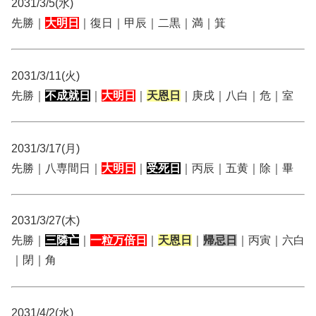
2031/3/5(水)
先勝｜
大明日
｜復日｜甲辰｜二黒｜満｜箕
2031/3/11(火)
先勝｜
不成就日
｜
大明日
｜
天恩日
｜庚戌｜八白｜危｜室
2031/3/17(月)
先勝｜八専間日｜
大明日
｜
受死日
｜丙辰｜五黄｜除｜畢
2031/3/27(木)
先勝｜
三隣亡
｜
一粒万倍日
｜
天恩日
｜
帰忌日
｜丙寅｜六白
｜閉｜角
2031/4/2(水)