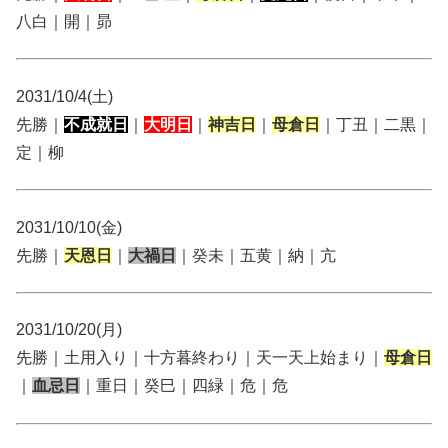
八白｜開｜昴
2031/10/4(土)
先勝｜
不成就日
｜
大明日
｜
神吉日
｜
母倉日
｜丁丑｜二黒｜
定｜柳
2031/10/10(金)
先勝｜
天恩日
｜
大禍日
｜癸未｜五黄｜納｜亢
2031/10/20(月)
先勝｜土用入り｜十方暮終わり｜天一天上始まり｜
母倉日
｜
血忌日
｜重日｜癸巳｜四緑｜危｜危